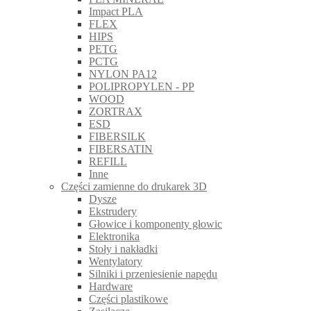
Impact PLA
FLEX
HIPS
PETG
PCTG
NYLON PA12
POLIPROPYLEN - PP
WOOD
ZORTRAX
ESD
FIBERSILK
FIBERSATIN
REFILL
Inne
Części zamienne do drukarek 3D
Dysze
Ekstrudery
Głowice i komponenty głowic
Elektronika
Stoły i nakładki
Wentylatory
Silniki i przeniesienie napędu
Hardware
Części plastikowe