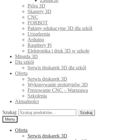
Zasilacze
Pióra 3D
Skanery 3D
CNC
FORBOT
Pakiety edukacyjne 3D dla szkół
Urządzenia
Arduino
Raspbery Pi
Elektronika i druk 3D w szkole
Mingda 3D
Dla szkół
Serwis drukarek 3D dla szkół
Oferta
Serwis drukarek 3D
Wykonywanie prototypów 3D
Frezowanie CNC – Warszawa
Szkolenia
Aktualności
Szukaj:
Szukaj
Menu
Oferta
Serwis drukarek 3D