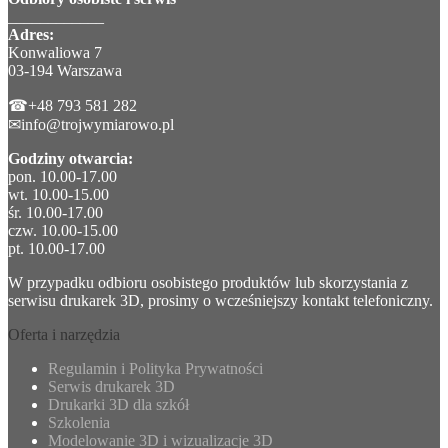
____________
Adres:
Konwaliowa 7
03-194 Warszawa
☎+48 793 581 282
✉info@trojwymiarowo.pl
Godziny otwarcia:
pon. 10.00-17.00
wt. 10.00-15.00
śr. 10.00-17.00
czw. 10.00-15.00
pt. 10.00-17.00
W przypadku odbioru osobistego produktów lub skorzystania z
serwisu drukarek 3D, prosimy o wcześniejszy kontakt telefoniczny.
Oferta i narzędzia
Regulamin i Polityka Prywatności
Serwis drukarek 3D
Drukarki 3D dla szkół
Szkolenia
Modelowanie 3D i wizualizacje 3D