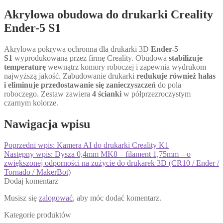
Akrylowa obudowa do drukarki Creality
Ender-5 S1
Akrylowa pokrywa ochronna dla drukarki 3D
Ender-5
S1
wyprodukowana przez firmę Creality. Obudowa
stabilizuje
temperaturę
wewnątrz komory roboczej i zapewnia wydrukom
najwyższą jakość. Zabudowanie drukarki
redukuje również hałas
i eliminuje przedostawanie się zanieczyszczeń
do pola
roboczego. Zestaw zawiera
4 ścianki
w półprzezroczystym
czarnym kolorze.
Nawigacja wpisu
Poprzedni wpis:
Kamera AI do drukarki Creality K1
Następny wpis:
Dysza 0,4mm MK8 – filament 1,75mm – o
zwiększonej odporności na zużycie do drukarek 3D (CR10 / Ender /
Tornado / MakerBot)
Dodaj komentarz
Musisz się
zalogować
, aby móc dodać komentarz.
Kategorie produktów