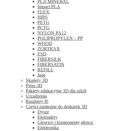
PLA MINERAL
Impact PLA
FLEX
HIPS
PETG
PCTG
NYLON PA12
POLIPROPYLEN – PP
WOOD
ZORTRAX
ESD
FIBERSILK
FIBERSATIN
REFILL
Inne
Skanery 3D
Pióra 3D
Pakiety edukacyjne 3D dla szkół
Urządzenia
Raspbery Pi
Części zamienne do drukarek 3D
Dysze
Ekstrudery
Głowice i komponenty głowic
Elektronika