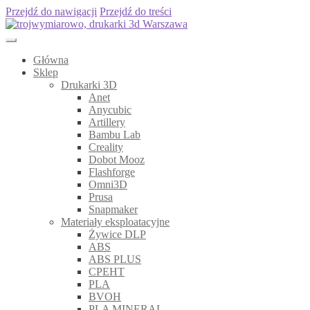
Przejdź do nawigacji
Przejdź do treści
Główna
Sklep
Drukarki 3D
Anet
Anycubic
Artillery
Bambu Lab
Creality
Dobot Mooz
Flashforge
Omni3D
Prusa
Snapmaker
Materiały eksploatacyjne
Żywice DLP
ABS
ABS PLUS
CPEHT
PLA
BVOH
PLA MINERAL