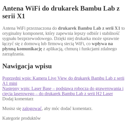
Antena WiFi do drukarek Bambu Lab z
serii X1
Antena WiFi przeznaczona do
drukarek Bambu Lab z serii X1
to
oryginalny komponent, który zapewnia lepszy odbiór i stabilność
sygnału bezprzewodowego. Dzięki niej drukarka może sprawnie
łączyć się z domową lub firmową siecią WiFi, co
wpływa na
płynną komunikację
z aplikacją, chmurą i funkcjami zdalnego
zarządzania.
Nawigacja wpisu
Poprzedni wpis:
Kamera Live View do drukarek Bambu Lab z serii
A1 mini
Następny wpis:
Laser Base – podstawa robocza do grawerowania i
cięcia laserowego – do drukarek Bambu Lab z serii H2 Laser
Dodaj komentarz
Musisz się
zalogować
, aby móc dodać komentarz.
Kategorie produktów