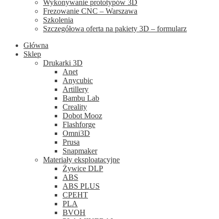
Wykonywanie prototypów 3D
Frezowanie CNC – Warszawa
Szkolenia
Szczegółowa oferta na pakiety 3D – formularz
Główna
Sklep
Drukarki 3D
Anet
Anycubic
Artillery
Bambu Lab
Creality
Dobot Mooz
Flashforge
Omni3D
Prusa
Snapmaker
Materiały eksploatacyjne
Żywice DLP
ABS
ABS PLUS
CPEHT
PLA
BVOH