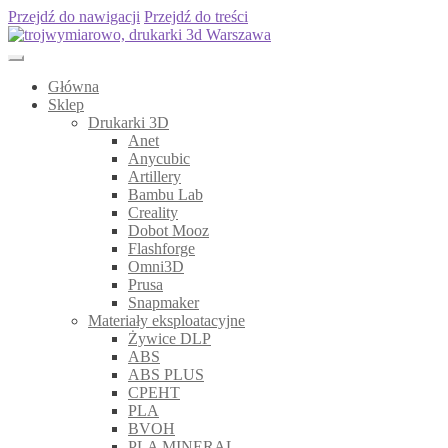
Przejdź do nawigacji
Przejdź do treści
Główna
Sklep
Drukarki 3D
Anet
Anycubic
Artillery
Bambu Lab
Creality
Dobot Mooz
Flashforge
Omni3D
Prusa
Snapmaker
Materiały eksploatacyjne
Żywice DLP
ABS
ABS PLUS
CPEHT
PLA
BVOH
PLA MINERAL