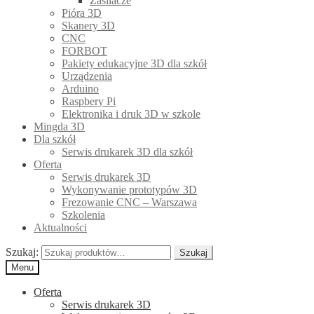
Zasilacze
Pióra 3D
Skanery 3D
CNC
FORBOT
Pakiety edukacyjne 3D dla szkół
Urządzenia
Arduino
Raspbery Pi
Elektronika i druk 3D w szkole
Mingda 3D
Dla szkół
Serwis drukarek 3D dla szkół
Oferta
Serwis drukarek 3D
Wykonywanie prototypów 3D
Frezowanie CNC – Warszawa
Szkolenia
Aktualności
Szukaj:
Szukaj
Menu
Oferta
Serwis drukarek 3D