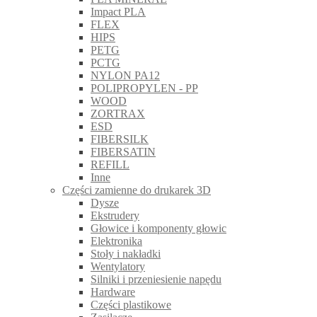
Impact PLA
FLEX
HIPS
PETG
PCTG
NYLON PA12
POLIPROPYLEN - PP
WOOD
ZORTRAX
ESD
FIBERSILK
FIBERSATIN
REFILL
Inne
Części zamienne do drukarek 3D
Dysze
Ekstrudery
Głowice i komponenty głowic
Elektronika
Stoły i nakładki
Wentylatory
Silniki i przeniesienie napędu
Hardware
Części plastikowe