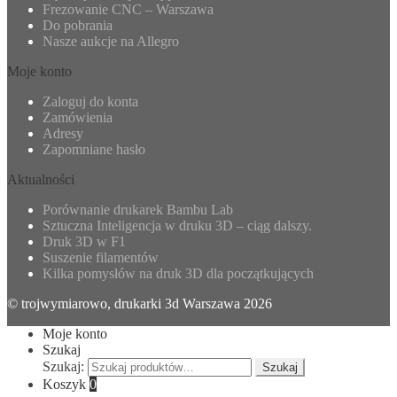
Frezowanie CNC – Warszawa
Do pobrania
Nasze aukcje na Allegro
Moje konto
Zaloguj do konta
Zamówienia
Adresy
Zapomniane hasło
Aktualności
Porównanie drukarek Bambu Lab
Sztuczna Inteligencja w druku 3D – ciąg dalszy.
Druk 3D w F1
Suszenie filamentów
Kilka pomysłów na druk 3D dla początkujących
© trojwymiarowo, drukarki 3d Warszawa 2026
Moje konto
Szukaj
Szukaj:
Szukaj
Koszyk
0