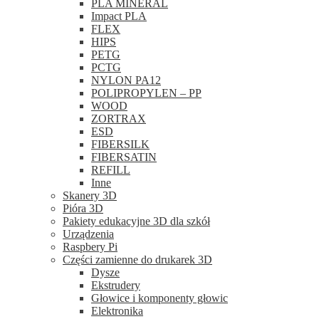
PLA MINERAL
Impact PLA
FLEX
HIPS
PETG
PCTG
NYLON PA12
POLIPROPYLEN – PP
WOOD
ZORTRAX
ESD
FIBERSILK
FIBERSATIN
REFILL
Inne
Skanery 3D
Pióra 3D
Pakiety edukacyjne 3D dla szkół
Urządzenia
Raspbery Pi
Części zamienne do drukarek 3D
Dysze
Ekstrudery
Głowice i komponenty głowic
Elektronika