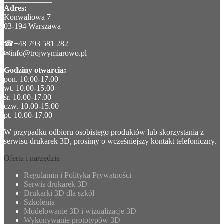
Adres:
Konwaliowa 7
03-194 Warszawa
☎+48 793 581 282
✉info@trojwymiarowo.pl
Godziny otwarcia:
pon. 10.00-17.00
wt. 10.00-15.00
śr. 10.00-17.00
czw. 10.00-15.00
pt. 10.00-17.00
W przypadku odbioru osobistego produktów lub skorzystania z
serwisu drukarek 3D, prosimy o wcześniejszy kontakt telefoniczny.
Oferta i narzędzia
Regulamin i Polityka Prywatności
Serwis drukarek 3D
Drukarki 3D dla szkół
Szkolenia
Modelowanie 3D i wizualizacje 3D
Wykonywanie prototypów 3D