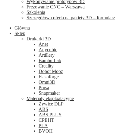
Wykonywanie prototypów 3D
Frezowanie CNC – Warszawa
Szkolenia
Szczegółowa oferta na pakiety 3D – formularz
Główna
Sklep
Drukarki 3D
Anet
Anycubic
Artillery
Bambu Lab
Creality
Dobot Mooz
Flashforge
Omni3D
Prusa
Snapmaker
Materiały eksploatacyjne
Żywice DLP
ABS
ABS PLUS
CPEHT
PLA
BVOH