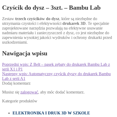
Czyścik do dysz – 3szt. – Bambu Lab
Zestaw
trzech czyścików do dysz
, które są niezbędne do
utrzymania czystości i efektywności
drukarek 3D
. Te specjalnie
zaprojektowane narzędzia pozwalają na efektywne usuwanie
nadmiaru materiału i zanieczyszczeń z dysz, co jest niezbędne do
zapewnienia wysokiej jakości wydruków i ochrony drukarki przed
uszkodzeniami.
Nawigacja wpisu
Poprzedni wpis:
Z Belt – pasek zębaty do drukarek Bambu Lab z
serii X1 i P1
Następny wpis:
Automatyczny czyścik dyszy do drukarek Bambu
Lab z serii A1
Dodaj komentarz
Musisz się
zalogować
, aby móc dodać komentarz.
Kategorie produktów
ELEKTRONIKA I DRUK 3D W SZKOLE