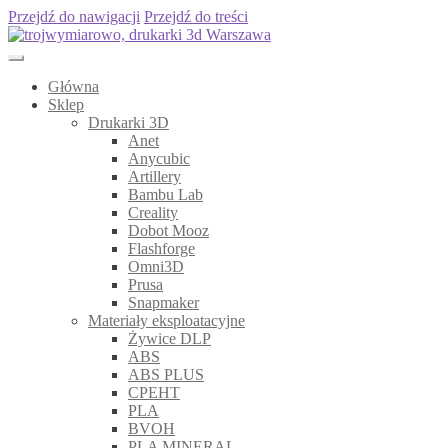
Przejdź do nawigacji
Przejdź do treści
Główna
Sklep
Drukarki 3D
Anet
Anycubic
Artillery
Bambu Lab
Creality
Dobot Mooz
Flashforge
Omni3D
Prusa
Snapmaker
Materiały eksploatacyjne
Żywice DLP
ABS
ABS PLUS
CPEHT
PLA
BVOH
PLA MINERAL