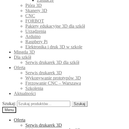
Zasilacze
Pióra 3D
Skanery 3D
CNC
FORBOT
Pakiety edukacyjne 3D dla szkół
Urządzenia
Arduino
Raspbery Pi
Elektronika i druk 3D w szkole
Mingda 3D
Dla szkół
Serwis drukarek 3D dla szkół
Oferta
Serwis drukarek 3D
Wykonywanie prototypów 3D
Frezowanie CNC – Warszawa
Szkolenia
Aktualności
Szukaj:
Szukaj
Menu
Oferta
Serwis drukarek 3D