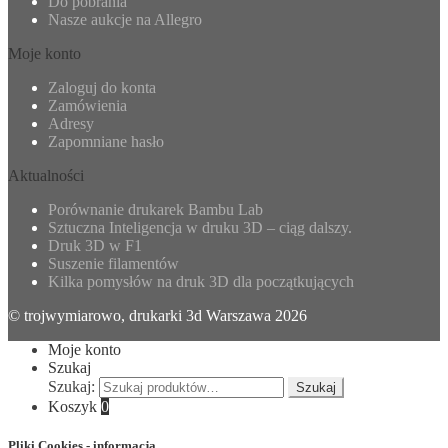
Do pobrania
Nasze aukcje na Allegro
Moje konto
Zaloguj do konta
Zamówienia
Adresy
Zapomniane hasło
Aktualności
Porównanie drukarek Bambu Lab
Sztuczna Inteligencja w druku 3D – ciąg dalszy.
Druk 3D w F1
Suszenie filamentów
Kilka pomysłów na druk 3D dla początkujących
© trojwymiarowo, drukarki 3d Warszawa 2026
Moje konto
Szukaj
Szukaj:
Szukaj
Koszyk
0
Pliki Cookies - informacja