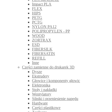
Impact PLA
FLEX
HIPS
PETG
PCTG
NYLON PA12
POLIPROPYLEN - PP
WOOD
ZORTRAX
ESD
FIBERSILK
FIBERSATIN
REFILL
Inne
Części zamienne do drukarek 3D
Dysze
Ekstrudery
Głowice i komponenty głowic
Elektronika
Stoły i nakładki
Wentylatory
Silniki i przeniesienie napędu
Hardware
Części plastikowe