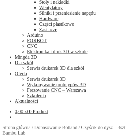
Stoły i nakładki
Wentylatory
Silniki i przeniesienie napędu
Hardware
Części plastikowe
Zasilacze
Arduino
FORBOT
CNC
Elektronika i druk 3D w szkole
Mingda 3D
Dla szkół
Serwis drukarek 3D dla szkół
Oferta
Serwis drukarek 3D
Wykonywanie prototypów 3D
Frezowanie CNC – Warszawa
Szkolenia
Aktualności
0,00
zł
0 Produkt
Strona główna
/
Dopasowanie Botland
/
Czyścik do dysz – 3szt. –
Bambu Lab