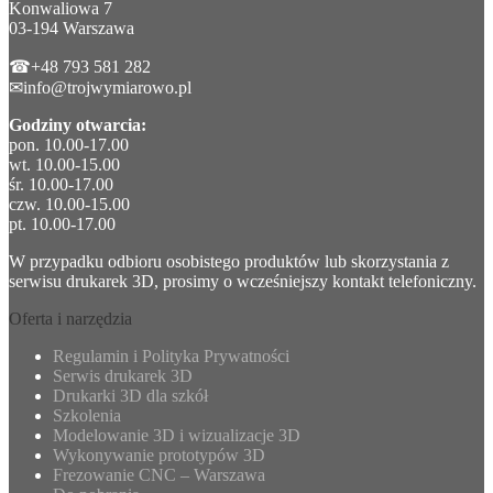
Konwaliowa 7
03-194 Warszawa
☎+48 793 581 282
✉info@trojwymiarowo.pl
Godziny otwarcia:
pon. 10.00-17.00
wt. 10.00-15.00
śr. 10.00-17.00
czw. 10.00-15.00
pt. 10.00-17.00
W przypadku odbioru osobistego produktów lub skorzystania z
serwisu drukarek 3D, prosimy o wcześniejszy kontakt telefoniczny.
Oferta i narzędzia
Regulamin i Polityka Prywatności
Serwis drukarek 3D
Drukarki 3D dla szkół
Szkolenia
Modelowanie 3D i wizualizacje 3D
Wykonywanie prototypów 3D
Frezowanie CNC – Warszawa