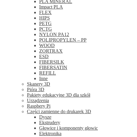
PLA MINERAL
Impact PLA
FLEX
HIPS
PETG
PCTG
NYLON PA12
POLIPROPYLEN – PP
WOOD
ZORTRAX
ESD
FIBERSILK
FIBERSATIN
REFILL
Inne
Skanery 3D
Pióra 3D
Pakiety edukacyjne 3D dla szkół
Urządzenia
Raspbery Pi
Części zamienne do drukarek 3D
Dysze
Ekstrudery
Głowice i komponenty głowic
Elektronika