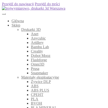
Przejdź do nawigacji
Przejdź do treści
Główna
Sklep
Drukarki 3D
Anet
Anycubic
Artillery
Bambu Lab
Creality
Dobot Mooz
Flashforge
Omni3D
Prusa
Snapmaker
Materiały eksploatacyjne
Żywice DLP
ABS
ABS PLUS
CPEHT
PLA
BVOH
PLA MINERAL