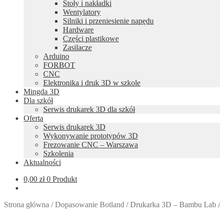
Stoły i nakładki
Wentylatory
Silniki i przeniesienie napędu
Hardware
Części plastikowe
Zasilacze
Arduino
FORBOT
CNC
Elektronika i druk 3D w szkole
Mingda 3D
Dla szkół
Serwis drukarek 3D dla szkół
Oferta
Serwis drukarek 3D
Wykonywanie prototypów 3D
Frezowanie CNC – Warszawa
Szkolenia
Aktualności
0,00
zł
0 Produkt
Strona główna
/
Dopasowanie Botland
/
Drukarka 3D – Bambu Lab