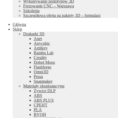
Wykonywanie prototypów 3D
Frezowanie CNC – Warszawa
Szkolenia
Szczegółowa oferta na pakiety 3D – formularz
Główna
Sklep
Drukarki 3D
Anet
Anycubic
Artillery
Bambu Lab
Creality
Dobot Mooz
Flashforge
Omni3D
Prusa
Snapmaker
Materiały eksploatacyjne
Żywice DLP
ABS
ABS PLUS
CPEHT
PLA
BVOH