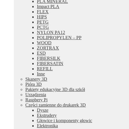
PLA MINERAL
Impact PLA
FLEX
HIPS
PETG
PCTG
NYLON PA12
POLIPROPYLEN – PP
WOOD
ZORTRAX
ESD
FIBERSILK
FIBERSATIN
REFILL
Inne
Skanery 3D
Pióra 3D
Pakiety edukacyjne 3D dla szkół
Urządzenia
Raspbery Pi
Części zamienne do drukarek 3D
Dysze
Ekstrudery
Głowice i komponenty głowic
Elektronika