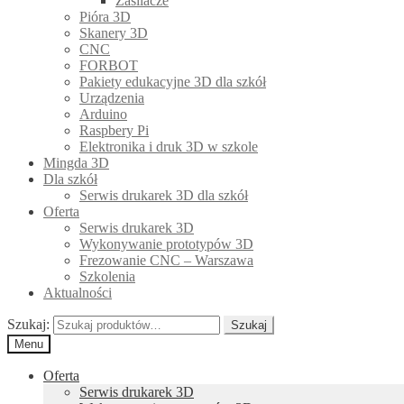
Zasilacze
Pióra 3D
Skanery 3D
CNC
FORBOT
Pakiety edukacyjne 3D dla szkół
Urządzenia
Arduino
Raspbery Pi
Elektronika i druk 3D w szkole
Mingda 3D
Dla szkół
Serwis drukarek 3D dla szkół
Oferta
Serwis drukarek 3D
Wykonywanie prototypów 3D
Frezowanie CNC – Warszawa
Szkolenia
Aktualności
Szukaj:
Szukaj
Menu
Oferta
Serwis drukarek 3D