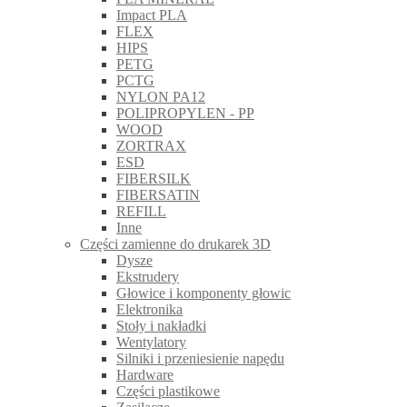
Impact PLA
FLEX
HIPS
PETG
PCTG
NYLON PA12
POLIPROPYLEN - PP
WOOD
ZORTRAX
ESD
FIBERSILK
FIBERSATIN
REFILL
Inne
Części zamienne do drukarek 3D
Dysze
Ekstrudery
Głowice i komponenty głowic
Elektronika
Stoły i nakładki
Wentylatory
Silniki i przeniesienie napędu
Hardware
Części plastikowe