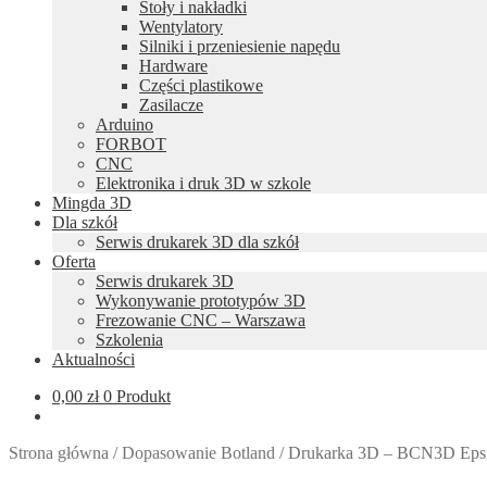
Stoły i nakładki
Wentylatory
Silniki i przeniesienie napędu
Hardware
Części plastikowe
Zasilacze
Arduino
FORBOT
CNC
Elektronika i druk 3D w szkole
Mingda 3D
Dla szkół
Serwis drukarek 3D dla szkół
Oferta
Serwis drukarek 3D
Wykonywanie prototypów 3D
Frezowanie CNC – Warszawa
Szkolenia
Aktualności
0,00
zł
0 Produkt
Strona główna
/
Dopasowanie Botland
/
Drukarka 3D – BCN3D Epsi