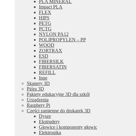
PLA MINERAL
Impact PLA
FLEX
HIPS
PETG
PCTG
NYLON PA12
POLIPROPYLEN – PP
WOOD
ZORTRAX
ESD
FIBERSILK
FIBERSATIN
REFILL
Inne
Skanery 3D
Pióra 3D
Pakiety edukacyjne 3D dla szkół
Urządzenia
Raspbery Pi
Części zamienne do drukarek 3D
Dysze
Ekstrudery
Głowice i komponenty głowic
Elektronika