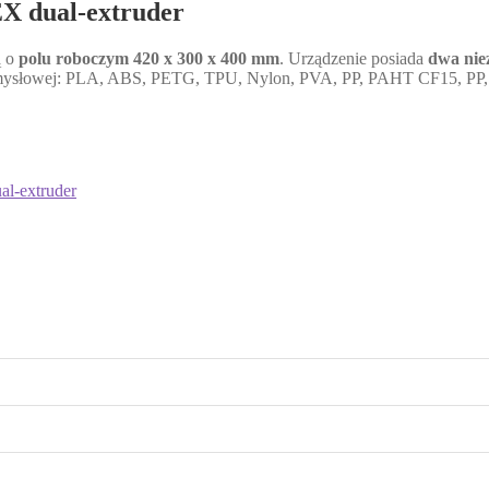
X dual-extruder
ą o
polu roboczym 420 x 300 x 400 mm
. Urządzenie posiada
dwa nie
emysłowej: PLA, ABS, PETG, TPU, Nylon, PVA, PP, PAHT CF15, PP, 
l-extruder