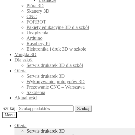
Zasilacze
Pióra 3D
Skanery 3D
CNC
FORBOT
Pakiety edukacyjne 3D dla szkół
Urządzenia
Arduino
Raspbery Pi
Elektronika i druk 3D w szkole
Mingda 3D
Dla szkół
Serwis drukarek 3D dla szkół
Oferta
Serwis drukarek 3D
Wykonywanie prototypów 3D
Frezowanie CNC – Warszawa
Szkolenia
Aktualności
Szukaj:
Szukaj
Menu
Oferta
Serwis drukarek 3D