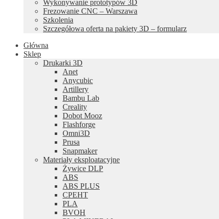
Wykonywanie prototypów 3D
Frezowanie CNC – Warszawa
Szkolenia
Szczegółowa oferta na pakiety 3D – formularz
Główna
Sklep
Drukarki 3D
Anet
Anycubic
Artillery
Bambu Lab
Creality
Dobot Mooz
Flashforge
Omni3D
Prusa
Snapmaker
Materiały eksploatacyjne
Żywice DLP
ABS
ABS PLUS
CPEHT
PLA
BVOH