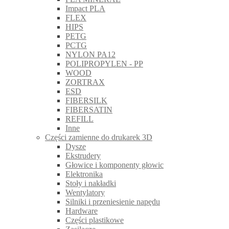
Impact PLA
FLEX
HIPS
PETG
PCTG
NYLON PA12
POLIPROPYLEN - PP
WOOD
ZORTRAX
ESD
FIBERSILK
FIBERSATIN
REFILL
Inne
Części zamienne do drukarek 3D
Dysze
Ekstrudery
Głowice i komponenty głowic
Elektronika
Stoły i nakładki
Wentylatory
Silniki i przeniesienie napędu
Hardware
Części plastikowe