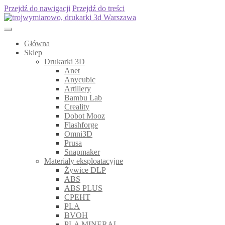
Przejdź do nawigacji
Przejdź do treści
Główna
Sklep
Drukarki 3D
Anet
Anycubic
Artillery
Bambu Lab
Creality
Dobot Mooz
Flashforge
Omni3D
Prusa
Snapmaker
Materiały eksploatacyjne
Żywice DLP
ABS
ABS PLUS
CPEHT
PLA
BVOH
PLA MINERAL