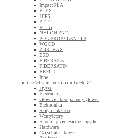
Impact PLA
FLEX
HIPS
PETG
PCTG
NYLON PA12
POLIPROPYLEN - PP
WOOD
ZORTRAX
ESD
FIBERSILK
FIBERSATIN
REFILL
Inne
Części zamienne do drukarek 3D
Dysze
Ekstrudery
Głowice i komponenty głowic
Elektronika
Stoły i nakładki
Wentylatory
Silniki i przeniesienie napędu
Hardware
Części plastikowe