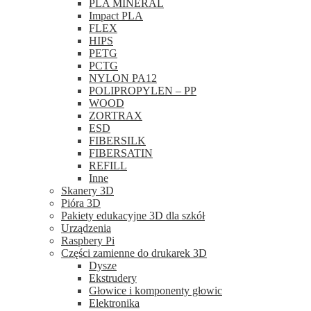
PLA MINERAL
Impact PLA
FLEX
HIPS
PETG
PCTG
NYLON PA12
POLIPROPYLEN – PP
WOOD
ZORTRAX
ESD
FIBERSILK
FIBERSATIN
REFILL
Inne
Skanery 3D
Pióra 3D
Pakiety edukacyjne 3D dla szkół
Urządzenia
Raspbery Pi
Części zamienne do drukarek 3D
Dysze
Ekstrudery
Głowice i komponenty głowic
Elektronika