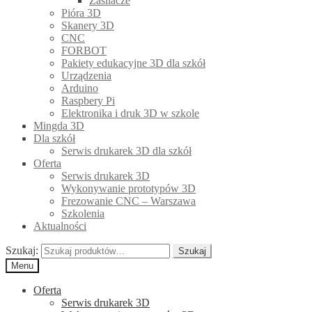
Zasilacze
Pióra 3D
Skanery 3D
CNC
FORBOT
Pakiety edukacyjne 3D dla szkół
Urządzenia
Arduino
Raspbery Pi
Elektronika i druk 3D w szkole
Mingda 3D
Dla szkół
Serwis drukarek 3D dla szkół
Oferta
Serwis drukarek 3D
Wykonywanie prototypów 3D
Frezowanie CNC – Warszawa
Szkolenia
Aktualności
Szukaj:
Szukaj
Menu
Oferta
Serwis drukarek 3D