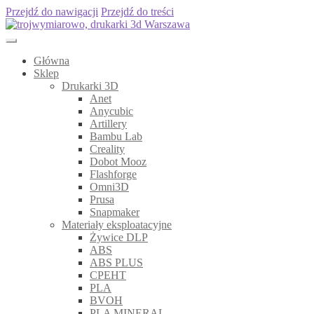
Przejdź do nawigacji
Przejdź do treści
Główna
Sklep
Drukarki 3D
Anet
Anycubic
Artillery
Bambu Lab
Creality
Dobot Mooz
Flashforge
Omni3D
Prusa
Snapmaker
Materiały eksploatacyjne
Żywice DLP
ABS
ABS PLUS
CPEHT
PLA
BVOH
PLA MINERAL