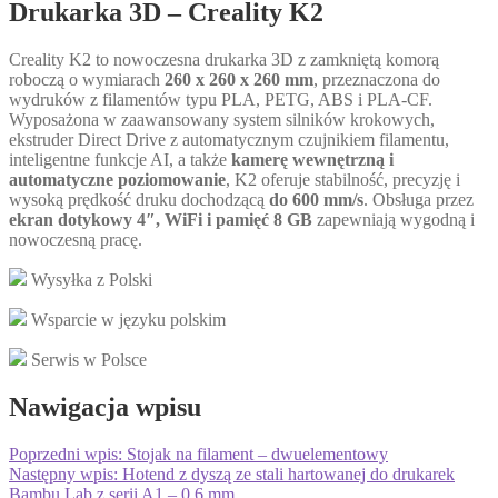
Drukarka 3D – Creality K2
Creality K2 to nowoczesna drukarka 3D z zamkniętą komorą
roboczą o wymiarach
260 x 260 x 260 mm
, przeznaczona do
wydruków z filamentów typu PLA, PETG, ABS i PLA-CF.
Wyposażona w zaawansowany system silników krokowych,
ekstruder Direct Drive z automatycznym czujnikiem filamentu,
inteligentne funkcje AI, a także
kamerę wewnętrzną i
automatyczne poziomowanie
, K2 oferuje stabilność, precyzję i
wysoką prędkość druku dochodzącą
do 600 mm/s
. Obsługa przez
ekran dotykowy 4″, WiFi i pamięć 8 GB
zapewniają wygodną i
nowoczesną pracę.
Wysyłka z Polski
Wsparcie w języku polskim
Serwis w Polsce
Nawigacja wpisu
Poprzedni wpis:
Stojak na filament – dwuelementowy
Następny wpis:
Hotend z dyszą ze stali hartowanej do drukarek
Bambu Lab z serii A1 – 0,6 mm