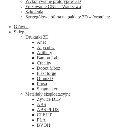
Wykonywanie prototypów 3D
Frezowanie CNC – Warszawa
Szkolenia
Szczegółowa oferta na pakiety 3D – formularz
Główna
Sklep
Drukarki 3D
Anet
Anycubic
Artillery
Bambu Lab
Creality
Dobot Mooz
Flashforge
Omni3D
Prusa
Snapmaker
Materiały eksploatacyjne
Żywice DLP
ABS
ABS PLUS
CPEHT
PLA
BVOH