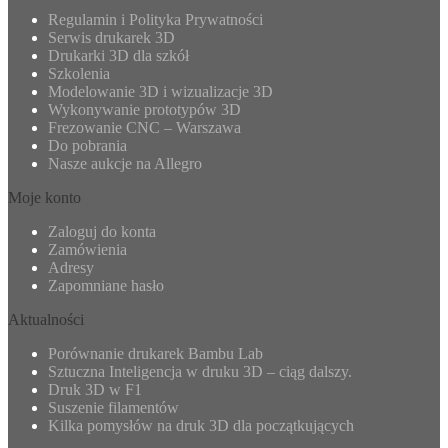
Regulamin i Polityka Prywatności
Serwis drukarek 3D
Drukarki 3D dla szkół
Szkolenia
Modelowanie 3D i wizualizacje 3D
Wykonywanie prototypów 3D
Frezowanie CNC – Warszawa
Do pobrania
Nasze aukcje na Allegro
Moje konto
Zaloguj do konta
Zamówienia
Adresy
Zapomniane hasło
Aktualności
Porównanie drukarek Bambu Lab
Sztuczna Inteligencja w druku 3D – ciąg dalszy.
Druk 3D w F1
Suszenie filamentów
Kilka pomysłów na druk 3D dla początkujących