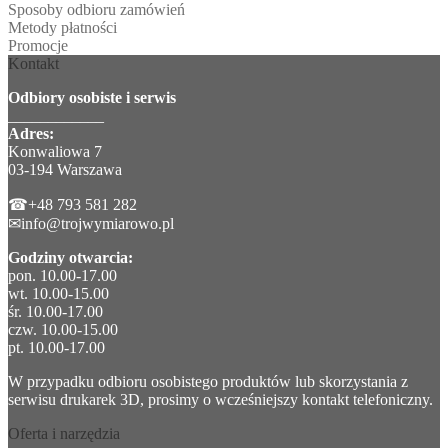
Sposoby odbioru zamówień
Metody płatności
Promocje
Kontakt
Odbiory osobiste i serwis
____________
Adres:
Konwaliowa 7
03-194 Warszawa
☎+48 793 581 282
✉info@trojwymiarowo.pl
Godziny otwarcia:
pon. 10.00-17.00
wt. 10.00-15.00
śr. 10.00-17.00
czw. 10.00-15.00
pt. 10.00-17.00
W przypadku odbioru osobistego produktów lub skorzystania z
serwisu drukarek 3D, prosimy o wcześniejszy kontakt telefoniczny.
Oferta i narzędzia