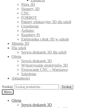
Zasilacze
Pióra 3D
Skanery 3D
CNC
FORBOT
Pakiety edukacyjne 3D dla szkół
Urządzenia
Arduino
Raspbery Pi
Elektronika i druk 3D w szkole
Mingda 3D
Dla szkół
Serwis drukarek 3D dla szkół
Oferta
Serwis drukarek 3D
Wykonywanie prototypów 3D
Frezowanie CNC – Warszawa
Szkolenia
Aktualności
Szukaj:
Szukaj
Menu
Oferta
Serwis drukarek 3D