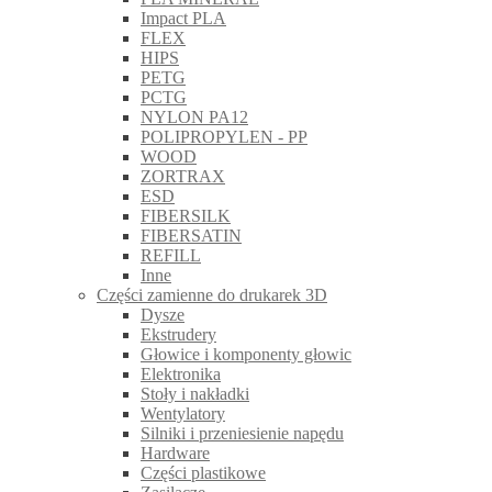
Impact PLA
FLEX
HIPS
PETG
PCTG
NYLON PA12
POLIPROPYLEN - PP
WOOD
ZORTRAX
ESD
FIBERSILK
FIBERSATIN
REFILL
Inne
Części zamienne do drukarek 3D
Dysze
Ekstrudery
Głowice i komponenty głowic
Elektronika
Stoły i nakładki
Wentylatory
Silniki i przeniesienie napędu
Hardware
Części plastikowe