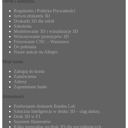
Oferta i narzędzia
Regulamin i Polityka Prywatności
Serwis drukarek 3D
Drukarki 3D dla szkół
Szkolenia
Modelowanie 3D i wizualizacje 3D
Wykonywanie prototypów 3D
Frezowanie CNC – Warszawa
Do pobrania
Nasze aukcje na Allegro
Moje konto
Zaloguj do konta
Zamówienia
Adresy
Zapomniane hasło
Aktualności
Porównanie drukarek Bambu Lab
Sztuczna Inteligencja w druku 3D – ciąg dalszy.
Druk 3D w F1
Suszenie filamentów
Kilka pomysłów na druk 3D dla początkujących