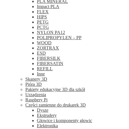
PLA MINERAL
Impact PLA
FLEX
HIPS
PETG
PCTG
NYLON PA12
POLIPROPYLEN – PP
WOOD
ZORTRAX
ESD
FIBERSILK
FIBERSATIN
REFILL
Inne
Skanery 3D
Pióra 3D
Pakiety edukacyjne 3D dla szkół
Urządzenia
Raspbery Pi
Części zamienne do drukarek 3D
Dysze
Ekstrudery
Głowice i komponenty głowic
Elektronika