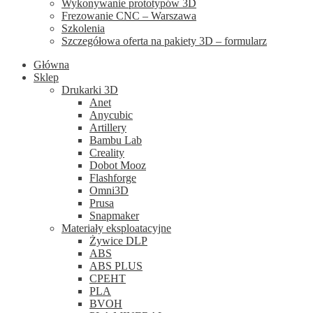
Wykonywanie prototypów 3D
Frezowanie CNC – Warszawa
Szkolenia
Szczegółowa oferta na pakiety 3D – formularz
Główna
Sklep
Drukarki 3D
Anet
Anycubic
Artillery
Bambu Lab
Creality
Dobot Mooz
Flashforge
Omni3D
Prusa
Snapmaker
Materiały eksploatacyjne
Żywice DLP
ABS
ABS PLUS
CPEHT
PLA
BVOH