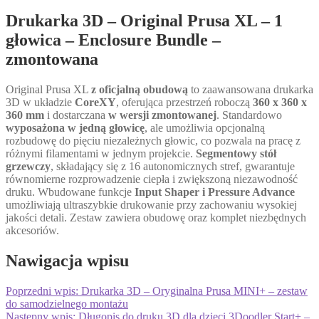
Drukarka 3D – Original Prusa XL – 1
głowica – Enclosure Bundle –
zmontowana
Original Prusa XL
z oficjalną obudową
to zaawansowana drukarka
3D w układzie
CoreXY
, oferująca przestrzeń roboczą
360 x 360 x
360 mm
i dostarczana
w wersji zmontowanej
. Standardowo
wyposażona w jedną głowicę
, ale umożliwia opcjonalną
rozbudowę do pięciu niezależnych głowic, co pozwala na pracę z
różnymi filamentami w jednym projekcie.
Segmentowy stół
grzewczy
, składający się z 16 autonomicznych stref, gwarantuje
równomierne rozprowadzenie ciepła i zwiększoną niezawodność
druku. Wbudowane funkcje
Input Shaper i Pressure Advance
umożliwiają ultraszybkie drukowanie przy zachowaniu wysokiej
jakości detali. Zestaw zawiera obudowę oraz komplet niezbędnych
akcesoriów.
Nawigacja wpisu
Poprzedni wpis:
Drukarka 3D – Oryginalna Prusa MINI+ – zestaw
do samodzielnego montażu
Następny wpis:
Długopis do druku 3D dla dzieci 3Doodler Start+ –