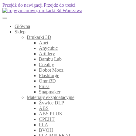
Przejdź do nawigacji
Przejdź do treści
Główna
Sklep
Drukarki 3D
Anet
Anycubic
Artillery
Bambu Lab
Creality
Dobot Mooz
Flashforge
Omni3D
Prusa
Snapmaker
Materiały eksploatacyjne
Żywice DLP
ABS
ABS PLUS
CPEHT
PLA
BVOH
PLA MINERAL