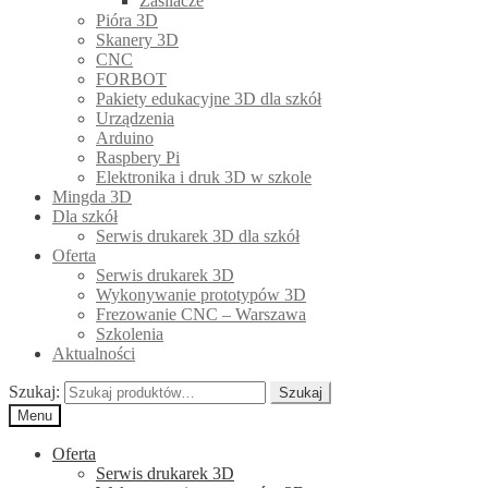
Zasilacze
Pióra 3D
Skanery 3D
CNC
FORBOT
Pakiety edukacyjne 3D dla szkół
Urządzenia
Arduino
Raspbery Pi
Elektronika i druk 3D w szkole
Mingda 3D
Dla szkół
Serwis drukarek 3D dla szkół
Oferta
Serwis drukarek 3D
Wykonywanie prototypów 3D
Frezowanie CNC – Warszawa
Szkolenia
Aktualności
Szukaj:
Szukaj
Menu
Oferta
Serwis drukarek 3D