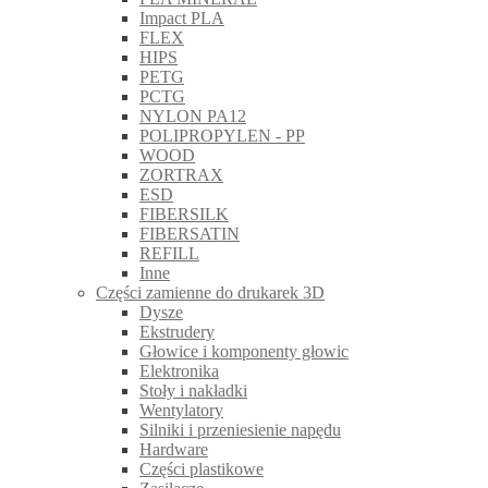
Impact PLA
FLEX
HIPS
PETG
PCTG
NYLON PA12
POLIPROPYLEN - PP
WOOD
ZORTRAX
ESD
FIBERSILK
FIBERSATIN
REFILL
Inne
Części zamienne do drukarek 3D
Dysze
Ekstrudery
Głowice i komponenty głowic
Elektronika
Stoły i nakładki
Wentylatory
Silniki i przeniesienie napędu
Hardware
Części plastikowe