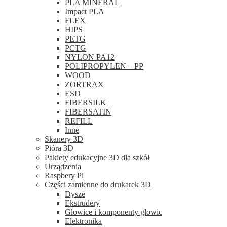
PLA MINERAL
Impact PLA
FLEX
HIPS
PETG
PCTG
NYLON PA12
POLIPROPYLEN – PP
WOOD
ZORTRAX
ESD
FIBERSILK
FIBERSATIN
REFILL
Inne
Skanery 3D
Pióra 3D
Pakiety edukacyjne 3D dla szkół
Urządzenia
Raspbery Pi
Części zamienne do drukarek 3D
Dysze
Ekstrudery
Głowice i komponenty głowic
Elektronika