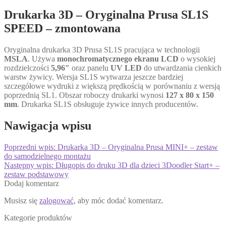
Drukarka 3D – Oryginalna Prusa SL1S
SPEED – zmontowana
Oryginalna drukarka 3D Prusa SL1S pracująca w technologii
MSLA
. Używa
monochromatycznego ekranu LCD
o wysokiej
rozdzielczości
5,96″
oraz panelu
UV LED
do utwardzania cienkich
warstw żywicy. Wersja SL1S wytwarza jeszcze bardziej
szczegółowe wydruki z większą prędkością w porównaniu z wersją
poprzednią SL1. Obszar roboczy drukarki wynosi
127 x 80 x 150
mm
. Drukarka SL1S obsługuje żywice innych producentów.
Nawigacja wpisu
Poprzedni wpis:
Drukarka 3D – Oryginalna Prusa MINI+ – zestaw
do samodzielnego montażu
Następny wpis:
Długopis do druku 3D dla dzieci 3Doodler Start+ –
zestaw podstawowy
Dodaj komentarz
Musisz się
zalogować
, aby móc dodać komentarz.
Kategorie produktów