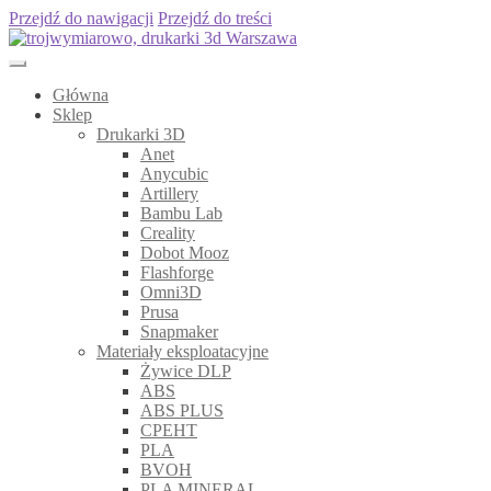
Przejdź do nawigacji
Przejdź do treści
Główna
Sklep
Drukarki 3D
Anet
Anycubic
Artillery
Bambu Lab
Creality
Dobot Mooz
Flashforge
Omni3D
Prusa
Snapmaker
Materiały eksploatacyjne
Żywice DLP
ABS
ABS PLUS
CPEHT
PLA
BVOH
PLA MINERAL