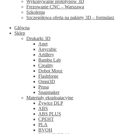
Wykonywanie prototypów 3D
Frezowanie CNC – Warszawa
Szkolenia
Szczegółowa oferta na pakiety 3D – formularz
Główna
Sklep
Drukarki 3D
Anet
Anycubic
Artillery
Bambu Lab
Creality
Dobot Mooz
Flashforge
Omni3D
Prusa
Snapmaker
Materiały eksploatacyjne
Żywice DLP
ABS
ABS PLUS
CPEHT
PLA
BVOH