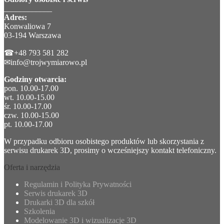
____________
Adres:
Konwaliowa 7
03-194 Warszawa
☎+48 793 581 282
✉info@trojwymiarowo.pl
Godziny otwarcia:
pon. 10.00-17.00
wt. 10.00-15.00
śr. 10.00-17.00
czw. 10.00-15.00
pt. 10.00-17.00
W przypadku odbioru osobistego produktów lub skorzystania z
serwisu drukarek 3D, prosimy o wcześniejszy kontakt telefoniczny.
Oferta i narzędzia
Regulamin i Polityka Prywatności
Serwis drukarek 3D
Drukarki 3D dla szkół
Szkolenia
Modelowanie 3D i wizualizacje 3D