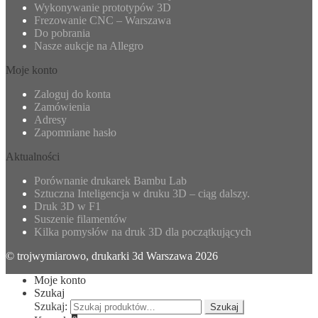
Wykonywanie prototypów 3D
Frezowanie CNC – Warszawa
Do pobrania
Nasze aukcje na Allegro
Moje konto
Zaloguj do konta
Zamówienia
Adresy
Zapomniane hasło
Aktualności
Porównanie drukarek Bambu Lab
Sztuczna Inteligencja w druku 3D – ciąg dalszy.
Druk 3D w F1
Suszenie filamentów
Kilka pomysłów na druk 3D dla początkujących
© trojwymiarowo, drukarki 3d Warszawa 2026
Moje konto
Szukaj
Szukaj:
Szukaj