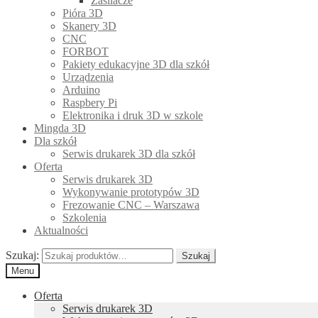
Zasilacze
Pióra 3D
Skanery 3D
CNC
FORBOT
Pakiety edukacyjne 3D dla szkół
Urządzenia
Arduino
Raspbery Pi
Elektronika i druk 3D w szkole
Mingda 3D
Dla szkół
Serwis drukarek 3D dla szkół
Oferta
Serwis drukarek 3D
Wykonywanie prototypów 3D
Frezowanie CNC – Warszawa
Szkolenia
Aktualności
Szukaj:
Szukaj
Menu
Oferta
Serwis drukarek 3D