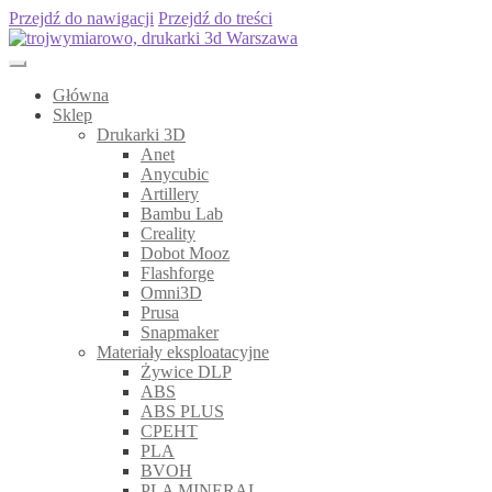
Przejdź do nawigacji
Przejdź do treści
Główna
Sklep
Drukarki 3D
Anet
Anycubic
Artillery
Bambu Lab
Creality
Dobot Mooz
Flashforge
Omni3D
Prusa
Snapmaker
Materiały eksploatacyjne
Żywice DLP
ABS
ABS PLUS
CPEHT
PLA
BVOH
PLA MINERAL