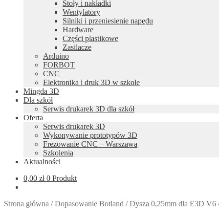
Stoły i nakładki
Wentylatory
Silniki i przeniesienie napędu
Hardware
Części plastikowe
Zasilacze
Arduino
FORBOT
CNC
Elektronika i druk 3D w szkole
Mingda 3D
Dla szkół
Serwis drukarek 3D dla szkół
Oferta
Serwis drukarek 3D
Wykonywanie prototypów 3D
Frezowanie CNC – Warszawa
Szkolenia
Aktualności
0,00
zł
0 Produkt
Strona główna
/
Dopasowanie Botland
/
Dysza 0,25mm dla E3D V6 – 