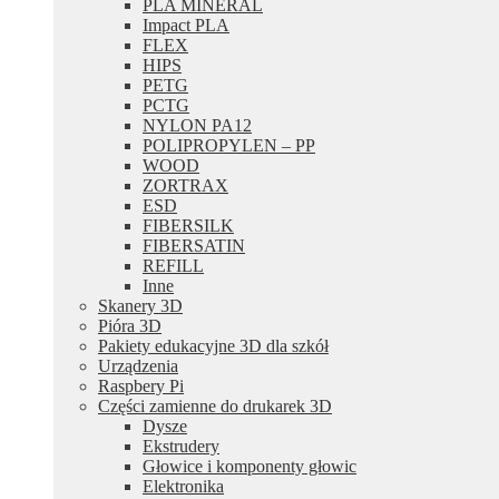
PLA MINERAL
Impact PLA
FLEX
HIPS
PETG
PCTG
NYLON PA12
POLIPROPYLEN – PP
WOOD
ZORTRAX
ESD
FIBERSILK
FIBERSATIN
REFILL
Inne
Skanery 3D
Pióra 3D
Pakiety edukacyjne 3D dla szkół
Urządzenia
Raspbery Pi
Części zamienne do drukarek 3D
Dysze
Ekstrudery
Głowice i komponenty głowic
Elektronika