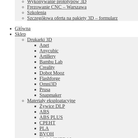
Wykonywanie prototypów 3D
Frezowanie CNC – Warszawa
Szkolenia
Szczegółowa oferta na pakiety 3D – formularz
Główna
Sklep
Drukarki 3D
Anet
Anycubic
Artillery
Bambu Lab
Creality
Dobot Mooz
Flashforge
Omni3D
Prusa
Snapmaker
Materiały eksploatacyjne
Żywice DLP
ABS
ABS PLUS
CPEHT
PLA
BVOH