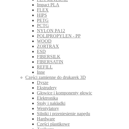
Impact PLA
FLEX
HIPS
PETG
PCTG
NYLON PA12
POLIPROPYLEN - PP
WOOD
ZORTRAX
ESD
FIBERSILK
FIBERSATIN
REFILL
Inne
Części zamienne do drukarek 3D
Dysze
Ekstrudery
Głowice i komponenty głowic
Elektronika
Stoły i nakładki
Wentylatory
Silniki i przeniesienie napędu
Hardware
Części plastikowe