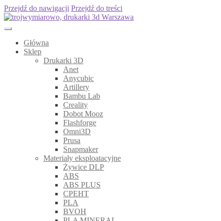
Przejdź do nawigacji
Przejdź do treści
Główna
Sklep
Drukarki 3D
Anet
Anycubic
Artillery
Bambu Lab
Creality
Dobot Mooz
Flashforge
Omni3D
Prusa
Snapmaker
Materiały eksploatacyjne
Żywice DLP
ABS
ABS PLUS
CPEHT
PLA
BVOH
PLA MINERAL