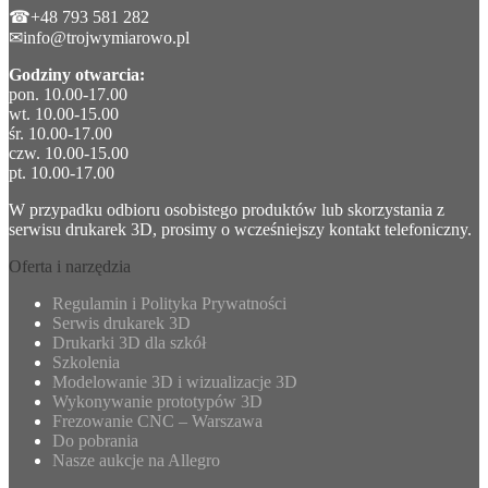
☎+48 793 581 282
✉info@trojwymiarowo.pl
Godziny otwarcia:
pon. 10.00-17.00
wt. 10.00-15.00
śr. 10.00-17.00
czw. 10.00-15.00
pt. 10.00-17.00
W przypadku odbioru osobistego produktów lub skorzystania z
serwisu drukarek 3D, prosimy o wcześniejszy kontakt telefoniczny.
Oferta i narzędzia
Regulamin i Polityka Prywatności
Serwis drukarek 3D
Drukarki 3D dla szkół
Szkolenia
Modelowanie 3D i wizualizacje 3D
Wykonywanie prototypów 3D
Frezowanie CNC – Warszawa
Do pobrania
Nasze aukcje na Allegro