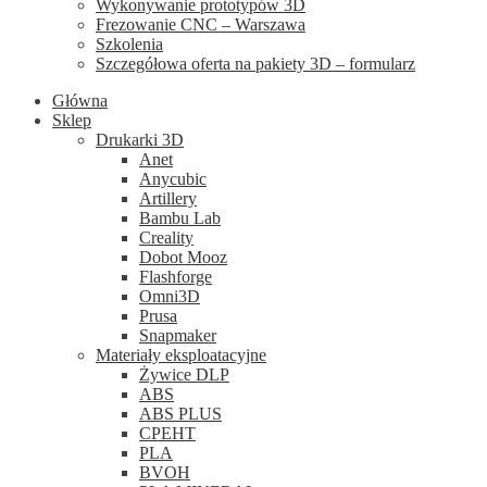
Wykonywanie prototypów 3D
Frezowanie CNC – Warszawa
Szkolenia
Szczegółowa oferta na pakiety 3D – formularz
Główna
Sklep
Drukarki 3D
Anet
Anycubic
Artillery
Bambu Lab
Creality
Dobot Mooz
Flashforge
Omni3D
Prusa
Snapmaker
Materiały eksploatacyjne
Żywice DLP
ABS
ABS PLUS
CPEHT
PLA
BVOH