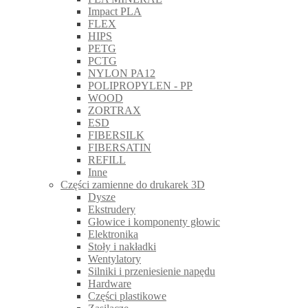
Impact PLA
FLEX
HIPS
PETG
PCTG
NYLON PA12
POLIPROPYLEN - PP
WOOD
ZORTRAX
ESD
FIBERSILK
FIBERSATIN
REFILL
Inne
Części zamienne do drukarek 3D
Dysze
Ekstrudery
Głowice i komponenty głowic
Elektronika
Stoły i nakładki
Wentylatory
Silniki i przeniesienie napędu
Hardware
Części plastikowe