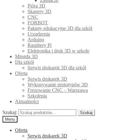
Zasilacze
Pióra 3D
Skanery 3D
CNC
FORBOT
Pakiety edukacyjne 3D dla szkół
Urządzenia
Arduino
Raspbery Pi
Elektronika i druk 3D w szkole
Mingda 3D
Dla szkół
Serwis drukarek 3D dla szkół
Oferta
Serwis drukarek 3D
Wykonywanie prototypów 3D
Frezowanie CNC – Warszawa
Szkolenia
Aktualności
Szukaj:
Szukaj
Menu
Oferta
Serwis drukarek 3D