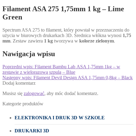
Filament ASA 275 1,75mm 1 kg – Lime
Green
Spectrum ASA 275 to filament, który powstał w przeznaczeniu do
użycia w biurowych drukarkach 3D. Średnica włókna wynosi
1,75
mm
. Zestaw zawiera
1 kg
tworzywa w
kolorze zielonym
.
Nawigacja wpisu
Poprzedni wpis:
Filament Bambu Lab ASA 1,75mm 1kg – w
zestawie z wielorazową szpulą – Blue
Następny wpis:
Filament Devil Design ASA 1,75mm 0,8kg – Black
Dodaj komentarz
Musisz się
zalogować
, aby móc dodać komentarz.
Kategorie produktów
ELEKTRONIKA I DRUK 3D W SZKOLE
DRUKARKI 3D