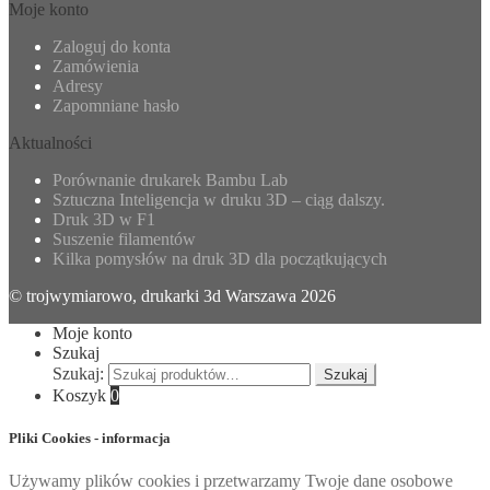
Moje konto
Zaloguj do konta
Zamówienia
Adresy
Zapomniane hasło
Aktualności
Porównanie drukarek Bambu Lab
Sztuczna Inteligencja w druku 3D – ciąg dalszy.
Druk 3D w F1
Suszenie filamentów
Kilka pomysłów na druk 3D dla początkujących
© trojwymiarowo, drukarki 3d Warszawa 2026
Moje konto
Szukaj
Szukaj:
Szukaj
Koszyk
0
Pliki Cookies - informacja
Używamy plików cookies i przetwarzamy Twoje dane osobowe