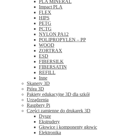
PLA MINERAL
Impact PLA
FLEX
HIPS
PETG
PCTG
NYLON PA12
POLIPROPYLEN – PP
WOOD
ZORTRAX
ESD
FIBERSILK
FIBERSATIN
REFILL
Inne
Skanery 3D
Pióra 3D
Pakiety edukacyjne 3D dla szkół
Urządzenia
Raspbery Pi
Części zamienne do drukarek 3D
Dysze
Ekstrudery
Głowice i komponenty głowic
Elektronika