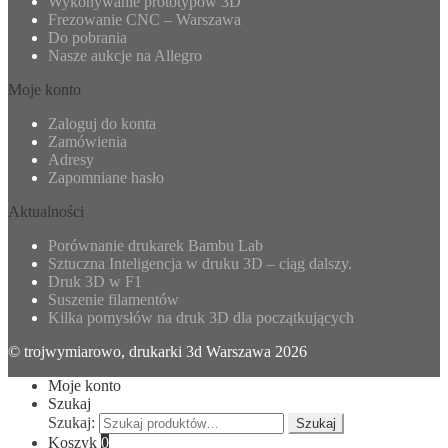
Wykonywanie prototypów 3D
Frezowanie CNC – Warszawa
Do pobrania
Nasze aukcje na Allegro
Moje konto
Zaloguj do konta
Zamówienia
Adresy
Zapomniane hasło
Aktualności
Porównanie drukarek Bambu Lab
Sztuczna Inteligencja w druku 3D – ciąg dalszy.
Druk 3D w F1
Suszenie filamentów
Kilka pomysłów na druk 3D dla początkujących
© trojwymiarowo, drukarki 3d Warszawa 2026
Moje konto
Szukaj
Szukaj:
Szukaj
Koszyk
0