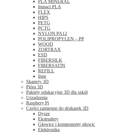
PLA MINERAL
Impact PLA
FLEX
HIPS
PETG
PCTG
NYLON PA12
POLIPROPYLEN – PP
WOOD
ZORTRAX
ESD
FIBERSILK
FIBERSATIN
REFILL
Inne
Skanery 3D
Pióra 3D
Pakiety edukacyjne 3D dla szkół
Urządzenia
Raspbery Pi
Części zamienne do drukarek 3D
Dysze
Ekstrudery
Głowice i komponenty głowic
Elektronika