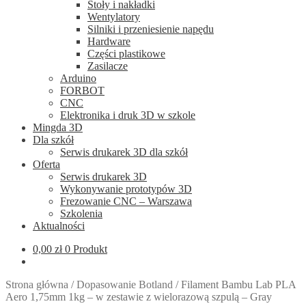
Stoły i nakładki
Wentylatory
Silniki i przeniesienie napędu
Hardware
Części plastikowe
Zasilacze
Arduino
FORBOT
CNC
Elektronika i druk 3D w szkole
Mingda 3D
Dla szkół
Serwis drukarek 3D dla szkół
Oferta
Serwis drukarek 3D
Wykonywanie prototypów 3D
Frezowanie CNC – Warszawa
Szkolenia
Aktualności
0,00
zł
0 Produkt
Strona główna
/
Dopasowanie Botland
/
Filament Bambu Lab PLA
Aero 1,75mm 1kg – w zestawie z wielorazową szpulą – Gray