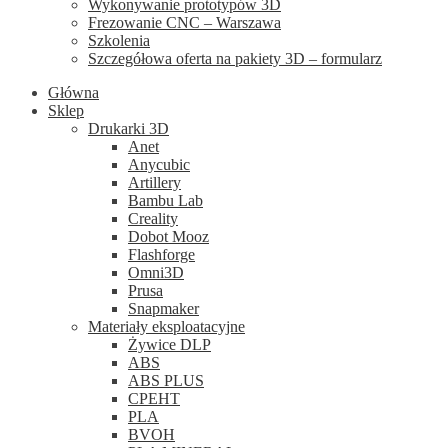
Wykonywanie prototypów 3D
Frezowanie CNC – Warszawa
Szkolenia
Szczegółowa oferta na pakiety 3D – formularz
Główna
Sklep
Drukarki 3D
Anet
Anycubic
Artillery
Bambu Lab
Creality
Dobot Mooz
Flashforge
Omni3D
Prusa
Snapmaker
Materiały eksploatacyjne
Żywice DLP
ABS
ABS PLUS
CPEHT
PLA
BVOH