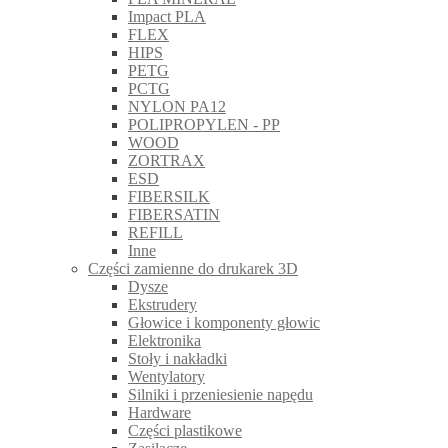
Impact PLA
FLEX
HIPS
PETG
PCTG
NYLON PA12
POLIPROPYLEN - PP
WOOD
ZORTRAX
ESD
FIBERSILK
FIBERSATIN
REFILL
Inne
Części zamienne do drukarek 3D
Dysze
Ekstrudery
Głowice i komponenty głowic
Elektronika
Stoły i nakładki
Wentylatory
Silniki i przeniesienie napędu
Hardware
Części plastikowe