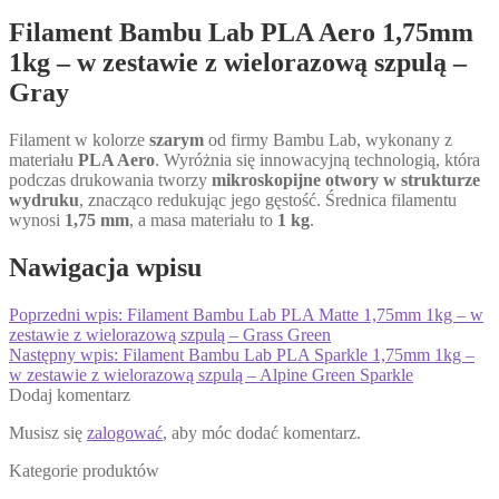
Filament Bambu Lab PLA Aero 1,75mm
1kg – w zestawie z wielorazową szpulą –
Gray
Filament w kolorze
szarym
od firmy Bambu Lab, wykonany z
materiału
PLA Aero
. Wyróżnia się innowacyjną technologią, która
podczas drukowania tworzy
mikroskopijne otwory w strukturze
wydruku
, znacząco redukując jego gęstość. Średnica filamentu
wynosi
1,75 mm
, a masa materiału to
1 kg
.
Nawigacja wpisu
Poprzedni wpis:
Filament Bambu Lab PLA Matte 1,75mm 1kg – w
zestawie z wielorazową szpulą – Grass Green
Następny wpis:
Filament Bambu Lab PLA Sparkle 1,75mm 1kg –
w zestawie z wielorazową szpulą – Alpine Green Sparkle
Dodaj komentarz
Musisz się
zalogować
, aby móc dodać komentarz.
Kategorie produktów