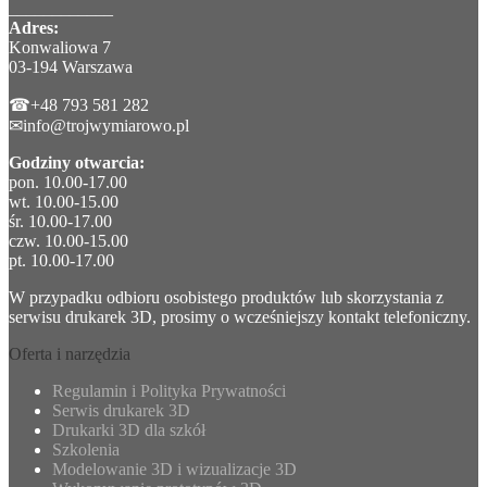
____________
Adres:
Konwaliowa 7
03-194 Warszawa
☎+48 793 581 282
✉info@trojwymiarowo.pl
Godziny otwarcia:
pon. 10.00-17.00
wt. 10.00-15.00
śr. 10.00-17.00
czw. 10.00-15.00
pt. 10.00-17.00
W przypadku odbioru osobistego produktów lub skorzystania z
serwisu drukarek 3D, prosimy o wcześniejszy kontakt telefoniczny.
Oferta i narzędzia
Regulamin i Polityka Prywatności
Serwis drukarek 3D
Drukarki 3D dla szkół
Szkolenia
Modelowanie 3D i wizualizacje 3D