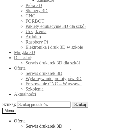
Zasilacze
Pióra 3D
Skanery 3D
CNC
FORBOT
Pakiety edukacyjne 3D dla szkół
Urządzenia
Arduino
Raspbery Pi
Elektronika i druk 3D w szkole
Mingda 3D
Dla szkół
Serwis drukarek 3D dla szkół
Oferta
Serwis drukarek 3D
Wykonywanie prototypów 3D
Frezowanie CNC – Warszawa
Szkolenia
Aktualności
Szukaj:
Szukaj
Menu
Oferta
Serwis drukarek 3D