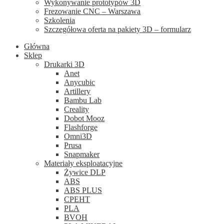
Wykonywanie prototypów 3D
Frezowanie CNC – Warszawa
Szkolenia
Szczegółowa oferta na pakiety 3D – formularz
Główna
Sklep
Drukarki 3D
Anet
Anycubic
Artillery
Bambu Lab
Creality
Dobot Mooz
Flashforge
Omni3D
Prusa
Snapmaker
Materiały eksploatacyjne
Żywice DLP
ABS
ABS PLUS
CPEHT
PLA
BVOH