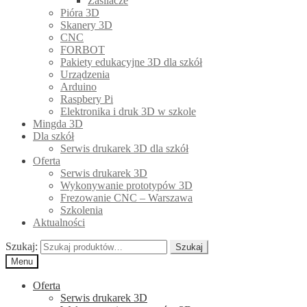
Zasilacze
Pióra 3D
Skanery 3D
CNC
FORBOT
Pakiety edukacyjne 3D dla szkół
Urządzenia
Arduino
Raspbery Pi
Elektronika i druk 3D w szkole
Mingda 3D
Dla szkół
Serwis drukarek 3D dla szkół
Oferta
Serwis drukarek 3D
Wykonywanie prototypów 3D
Frezowanie CNC – Warszawa
Szkolenia
Aktualności
Szukaj:
Szukaj
Menu
Oferta
Serwis drukarek 3D