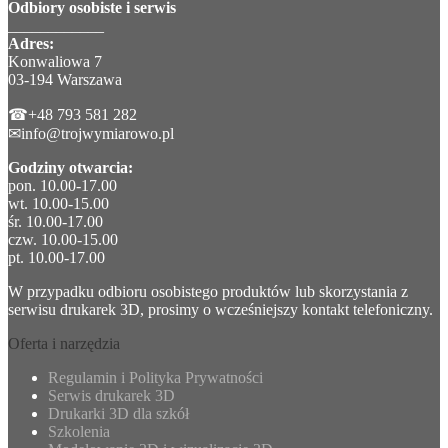
Odbiory osobiste i serwis
____________
Adres:
Konwaliowa 7
03-194 Warszawa
☎+48 793 581 282
✉info@trojwymiarowo.pl
Godziny otwarcia:
pon. 10.00-17.00
wt. 10.00-15.00
śr. 10.00-17.00
czw. 10.00-15.00
pt. 10.00-17.00
W przypadku odbioru osobistego produktów lub skorzystania z
serwisu drukarek 3D, prosimy o wcześniejszy kontakt telefoniczny.
Oferta i narzędzia
Regulamin i Polityka Prywatności
Serwis drukarek 3D
Drukarki 3D dla szkół
Szkolenia