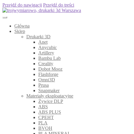
Przejdź do nawigacji
Przejdź do treści
Główna
Sklep
Drukarki 3D
Anet
Anycubic
Artillery
Bambu Lab
Creality
Dobot Mooz
Flashforge
Omni3D
Prusa
Snapmaker
Materiały eksploatacyjne
Żywice DLP
ABS
ABS PLUS
CPEHT
PLA
BVOH
PLA MINERAL