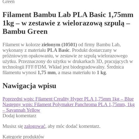
Green
Filament Bambu Lab PLA Basic 1,75mm
1kg – w zestawie z wielorazową szpulą –
Bambu Green
Filament w kolorze
zielonym (10501)
od firmy Bambu Lab,
wykonany z materiału
PLA Basic
. Produkt dostarczany w
próżniowym opakowaniu, w zestawie ze szpulą wielorazowego
użytku. Przeznaczony do użytku w drukarkach 3D, pracujących w
technologii FFF/FDM. Wkład jest biodegradowalny. Średnica
filamentu wynosi
1,75 mm
, a masa materiału to
1 kg
.
Nawigacja wpisu
Poprzedni wpis:
Filament Creality Hyper PLA 1,75mm 1kg – Blue
Następny wpis:
Filament Polymaker Panchroma PLA 1,75mm, 1kg
– Savannah Yellow
Dodaj komentarz
Musisz się
zalogować
, aby móc dodać komentarz.
Kategorie produktów