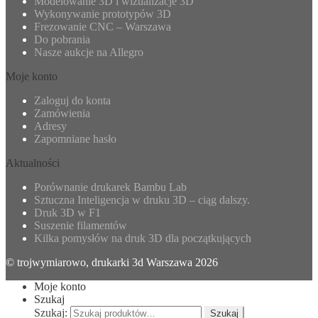
Modelowanie 3D i wizualizacje 3D
Wykonywanie prototypów 3D
Frezowanie CNC – Warszawa
Do pobrania
Nasze aukcje na Allegro
Moje konto
Zaloguj do konta
Zamówienia
Adresy
Zapomniane hasło
Aktualności
Porównanie drukarek Bambu Lab
Sztuczna Inteligencja w druku 3D – ciąg dalszy.
Druk 3D w F1
Suszenie filamentów
Kilka pomysłów na druk 3D dla początkujących
© trojwymiarowo, drukarki 3d Warszawa 2026
Moje konto
Szukaj
Szukaj:
Szukaj