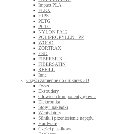
Impact PLA
FLEX
HIPS
PETG
PCTG
NYLON PA12
POLIPROPYLEN - PP
WOOD
ZORTRAX
ESD
FIBERSILK
FIBERSATIN
REFILL
Inne
Części zamienne do drukarek 3D
Dysze
Ekstrudery
Głowice i komponenty głowic
Elektronika
Stoły i nakładki
Wentylatory
Silniki i przeniesienie napędu
Hardware
Części plastikowe