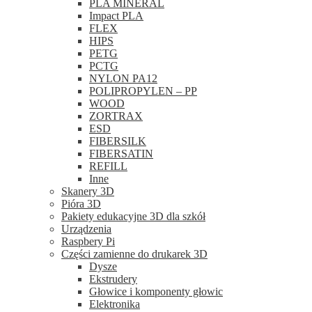
PLA MINERAL
Impact PLA
FLEX
HIPS
PETG
PCTG
NYLON PA12
POLIPROPYLEN – PP
WOOD
ZORTRAX
ESD
FIBERSILK
FIBERSATIN
REFILL
Inne
Skanery 3D
Pióra 3D
Pakiety edukacyjne 3D dla szkół
Urządzenia
Raspbery Pi
Części zamienne do drukarek 3D
Dysze
Ekstrudery
Głowice i komponenty głowic
Elektronika