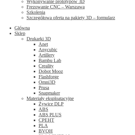
Wykonywanie prototypów 3D
Frezowanie CNC – Warszawa
Szkolenia
Szczegółowa oferta na pakiety 3D – formularz
Główna
Sklep
Drukarki 3D
Anet
Anycubic
Artillery
Bambu Lab
Creality
Dobot Mooz
Flashforge
Omni3D
Prusa
Snapmaker
Materiały eksploatacyjne
Żywice DLP
ABS
ABS PLUS
CPEHT
PLA
BVOH