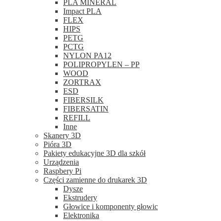
PLA MINERAL
Impact PLA
FLEX
HIPS
PETG
PCTG
NYLON PA12
POLIPROPYLEN – PP
WOOD
ZORTRAX
ESD
FIBERSILK
FIBERSATIN
REFILL
Inne
Skanery 3D
Pióra 3D
Pakiety edukacyjne 3D dla szkół
Urządzenia
Raspbery Pi
Części zamienne do drukarek 3D
Dysze
Ekstrudery
Głowice i komponenty głowic
Elektronika