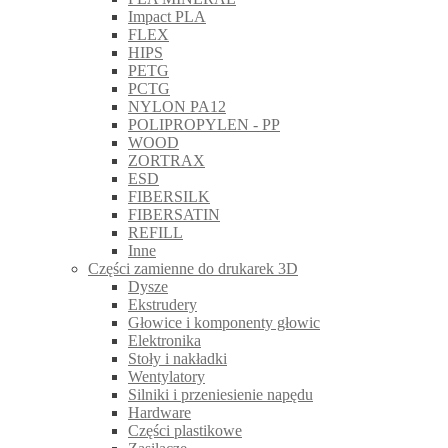
Impact PLA
FLEX
HIPS
PETG
PCTG
NYLON PA12
POLIPROPYLEN - PP
WOOD
ZORTRAX
ESD
FIBERSILK
FIBERSATIN
REFILL
Inne
Części zamienne do drukarek 3D
Dysze
Ekstrudery
Głowice i komponenty głowic
Elektronika
Stoły i nakładki
Wentylatory
Silniki i przeniesienie napędu
Hardware
Części plastikowe