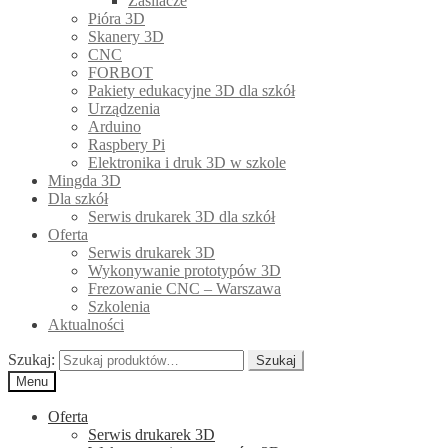
Zasilacze
Pióra 3D
Skanery 3D
CNC
FORBOT
Pakiety edukacyjne 3D dla szkół
Urządzenia
Arduino
Raspbery Pi
Elektronika i druk 3D w szkole
Mingda 3D
Dla szkół
Serwis drukarek 3D dla szkół
Oferta
Serwis drukarek 3D
Wykonywanie prototypów 3D
Frezowanie CNC – Warszawa
Szkolenia
Aktualności
Szukaj:
Szukaj
Menu
Oferta
Serwis drukarek 3D