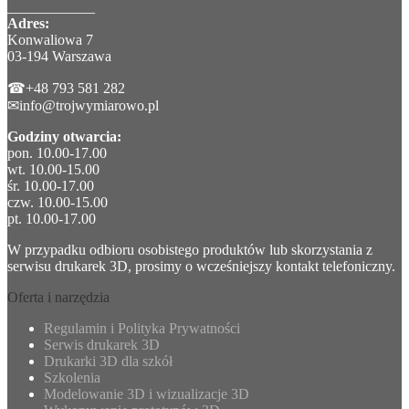
____________
Adres:
Konwaliowa 7
03-194 Warszawa
☎+48 793 581 282
✉info@trojwymiarowo.pl
Godziny otwarcia:
pon. 10.00-17.00
wt. 10.00-15.00
śr. 10.00-17.00
czw. 10.00-15.00
pt. 10.00-17.00
W przypadku odbioru osobistego produktów lub skorzystania z
serwisu drukarek 3D, prosimy o wcześniejszy kontakt telefoniczny.
Oferta i narzędzia
Regulamin i Polityka Prywatności
Serwis drukarek 3D
Drukarki 3D dla szkół
Szkolenia
Modelowanie 3D i wizualizacje 3D