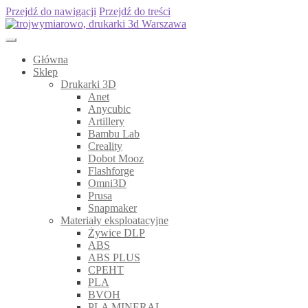
Przejdź do nawigacji
Przejdź do treści
Główna
Sklep
Drukarki 3D
Anet
Anycubic
Artillery
Bambu Lab
Creality
Dobot Mooz
Flashforge
Omni3D
Prusa
Snapmaker
Materiały eksploatacyjne
Żywice DLP
ABS
ABS PLUS
CPEHT
PLA
BVOH
PLA MINERAL