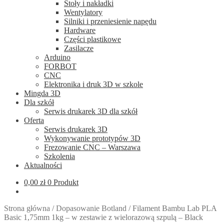
Stoły i nakładki
Wentylatory
Silniki i przeniesienie napędu
Hardware
Części plastikowe
Zasilacze
Arduino
FORBOT
CNC
Elektronika i druk 3D w szkole
Mingda 3D
Dla szkół
Serwis drukarek 3D dla szkół
Oferta
Serwis drukarek 3D
Wykonywanie prototypów 3D
Frezowanie CNC – Warszawa
Szkolenia
Aktualności
0,00
zł
0 Produkt
Strona główna
/
Dopasowanie Botland
/
Filament Bambu Lab PLA
Basic 1,75mm 1kg – w zestawie z wielorazową szpulą – Black