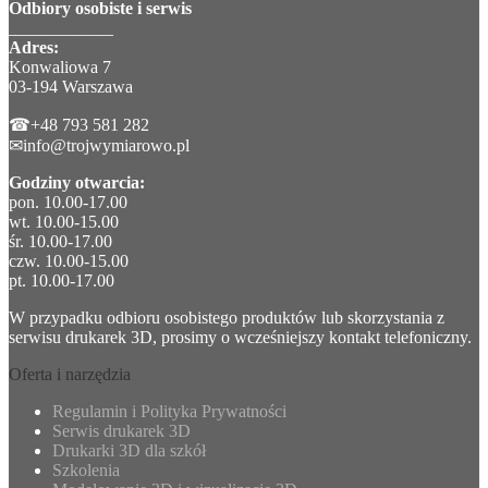
Odbiory osobiste i serwis
____________
Adres:
Konwaliowa 7
03-194 Warszawa
☎+48 793 581 282
✉info@trojwymiarowo.pl
Godziny otwarcia:
pon. 10.00-17.00
wt. 10.00-15.00
śr. 10.00-17.00
czw. 10.00-15.00
pt. 10.00-17.00
W przypadku odbioru osobistego produktów lub skorzystania z
serwisu drukarek 3D, prosimy o wcześniejszy kontakt telefoniczny.
Oferta i narzędzia
Regulamin i Polityka Prywatności
Serwis drukarek 3D
Drukarki 3D dla szkół
Szkolenia