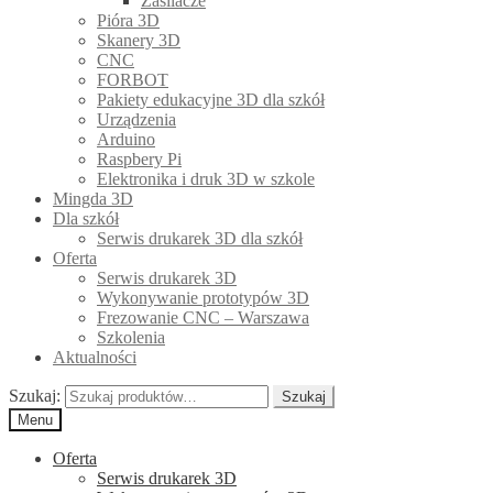
Zasilacze
Pióra 3D
Skanery 3D
CNC
FORBOT
Pakiety edukacyjne 3D dla szkół
Urządzenia
Arduino
Raspbery Pi
Elektronika i druk 3D w szkole
Mingda 3D
Dla szkół
Serwis drukarek 3D dla szkół
Oferta
Serwis drukarek 3D
Wykonywanie prototypów 3D
Frezowanie CNC – Warszawa
Szkolenia
Aktualności
Szukaj:
Szukaj
Menu
Oferta
Serwis drukarek 3D