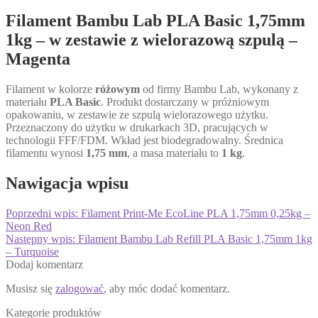
Filament Bambu Lab PLA Basic 1,75mm
1kg – w zestawie z wielorazową szpulą –
Magenta
Filament w kolorze
różowym
od firmy Bambu Lab, wykonany z
materiału
PLA Basic
. Produkt dostarczany w próżniowym
opakowaniu, w zestawie ze szpulą wielorazowego użytku.
Przeznaczony do użytku w drukarkach 3D, pracujących w
technologii FFF/FDM. Wkład jest biodegradowalny. Średnica
filamentu wynosi
1,75 mm
, a masa materiału to
1 kg
.
Nawigacja wpisu
Poprzedni wpis:
Filament Print-Me EcoLine PLA 1,75mm 0,25kg –
Neon Red
Następny wpis:
Filament Bambu Lab Refill PLA Basic 1,75mm 1kg
– Turquoise
Dodaj komentarz
Musisz się
zalogować
, aby móc dodać komentarz.
Kategorie produktów