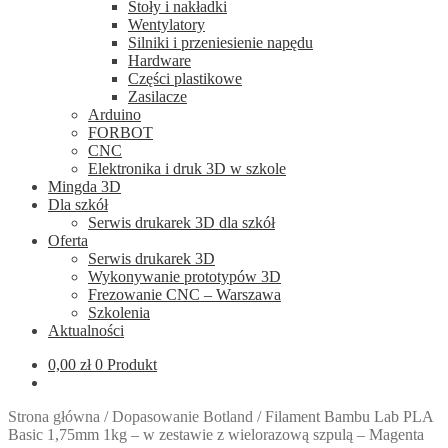
Stoły i nakładki
Wentylatory
Silniki i przeniesienie napędu
Hardware
Części plastikowe
Zasilacze
Arduino
FORBOT
CNC
Elektronika i druk 3D w szkole
Mingda 3D
Dla szkół
Serwis drukarek 3D dla szkół
Oferta
Serwis drukarek 3D
Wykonywanie prototypów 3D
Frezowanie CNC – Warszawa
Szkolenia
Aktualności
0,00
zł
0 Produkt
Strona główna
/
Dopasowanie Botland
/
Filament Bambu Lab PLA
Basic 1,75mm 1kg – w zestawie z wielorazową szpulą – Magenta