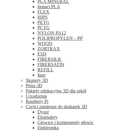
PLA MINERAL
Impact PLA
FLEX
HIPS
PETG
PCTG
NYLON PA12
POLIPROPYLEN – PP
WOOD
ZORTRAX
ESD
FIBERSILK
FIBERSATIN
REFILL
Inne
Skanery 3D
Pióra 3D
Pakiety edukacyjne 3D dla szkół
Urządzenia
Raspbery Pi
Części zamienne do drukarek 3D
Dysze
Ekstrudery
Głowice i komponenty głowic
Elektronika