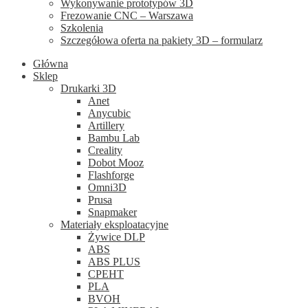
Wykonywanie prototypów 3D
Frezowanie CNC – Warszawa
Szkolenia
Szczegółowa oferta na pakiety 3D – formularz
Główna
Sklep
Drukarki 3D
Anet
Anycubic
Artillery
Bambu Lab
Creality
Dobot Mooz
Flashforge
Omni3D
Prusa
Snapmaker
Materiały eksploatacyjne
Żywice DLP
ABS
ABS PLUS
CPEHT
PLA
BVOH