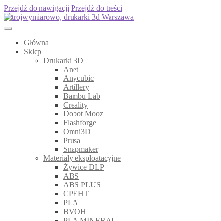
Przejdź do nawigacji
Przejdź do treści
Główna
Sklep
Drukarki 3D
Anet
Anycubic
Artillery
Bambu Lab
Creality
Dobot Mooz
Flashforge
Omni3D
Prusa
Snapmaker
Materiały eksploatacyjne
Żywice DLP
ABS
ABS PLUS
CPEHT
PLA
BVOH
PLA MINERAL