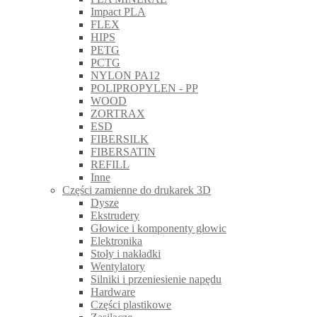
Impact PLA
FLEX
HIPS
PETG
PCTG
NYLON PA12
POLIPROPYLEN - PP
WOOD
ZORTRAX
ESD
FIBERSILK
FIBERSATIN
REFILL
Inne
Części zamienne do drukarek 3D
Dysze
Ekstrudery
Głowice i komponenty głowic
Elektronika
Stoły i nakładki
Wentylatory
Silniki i przeniesienie napędu
Hardware
Części plastikowe