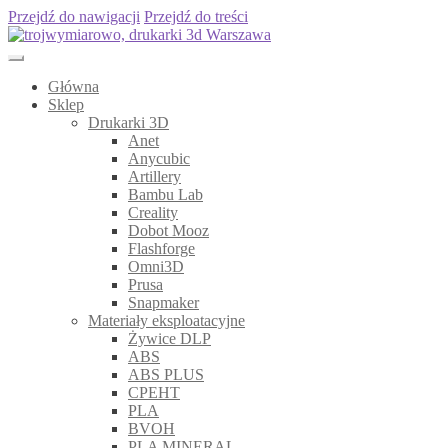
Przejdź do nawigacji
Przejdź do treści
Główna
Sklep
Drukarki 3D
Anet
Anycubic
Artillery
Bambu Lab
Creality
Dobot Mooz
Flashforge
Omni3D
Prusa
Snapmaker
Materiały eksploatacyjne
Żywice DLP
ABS
ABS PLUS
CPEHT
PLA
BVOH
PLA MINERAL