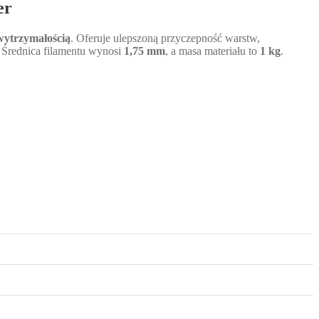
er
 wytrzymałością
. Oferuje ulepszoną przyczepność warstw,
 Średnica filamentu wynosi
1,75 mm
, a masa materiału to
1 kg
.