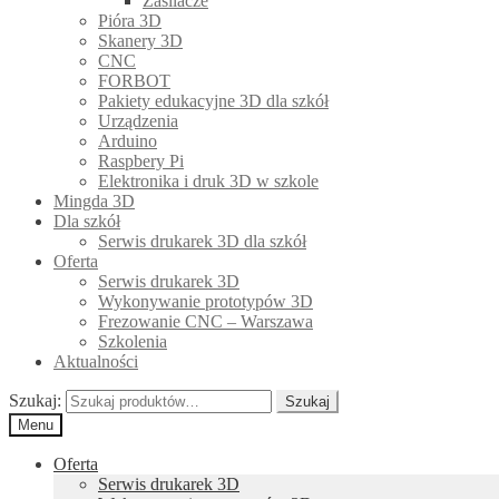
Zasilacze
Pióra 3D
Skanery 3D
CNC
FORBOT
Pakiety edukacyjne 3D dla szkół
Urządzenia
Arduino
Raspbery Pi
Elektronika i druk 3D w szkole
Mingda 3D
Dla szkół
Serwis drukarek 3D dla szkół
Oferta
Serwis drukarek 3D
Wykonywanie prototypów 3D
Frezowanie CNC – Warszawa
Szkolenia
Aktualności
Szukaj:
Szukaj
Menu
Oferta
Serwis drukarek 3D