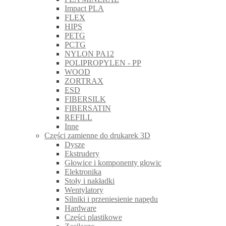
Impact PLA
FLEX
HIPS
PETG
PCTG
NYLON PA12
POLIPROPYLEN - PP
WOOD
ZORTRAX
ESD
FIBERSILK
FIBERSATIN
REFILL
Inne
Części zamienne do drukarek 3D
Dysze
Ekstrudery
Głowice i komponenty głowic
Elektronika
Stoły i nakładki
Wentylatory
Silniki i przeniesienie napędu
Hardware
Części plastikowe