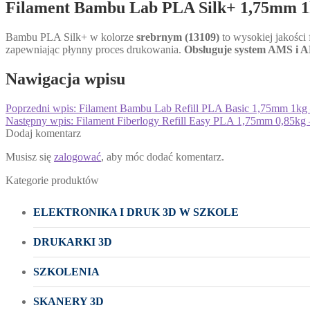
Filament Bambu Lab PLA Silk+ 1,75mm 1kg
Bambu PLA Silk+ w kolorze
srebrnym (13109)
to wysokiej jakości
zapewniając płynny proces drukowania.
Obsługuje system AMS i A
Nawigacja wpisu
Poprzedni wpis:
Filament Bambu Lab Refill PLA Basic 1,75mm 1kg 
Następny wpis:
Filament Fiberlogy Refill Easy PLA 1,75mm 0,85kg 
Dodaj komentarz
Musisz się
zalogować
, aby móc dodać komentarz.
Kategorie produktów
ELEKTRONIKA I DRUK 3D W SZKOLE
DRUKARKI 3D
SZKOLENIA
SKANERY 3D