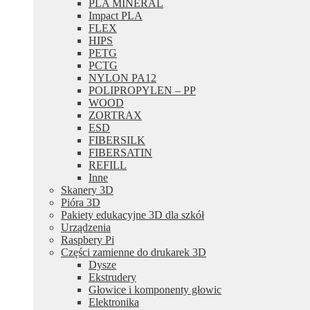
PLA MINERAL
Impact PLA
FLEX
HIPS
PETG
PCTG
NYLON PA12
POLIPROPYLEN – PP
WOOD
ZORTRAX
ESD
FIBERSILK
FIBERSATIN
REFILL
Inne
Skanery 3D
Pióra 3D
Pakiety edukacyjne 3D dla szkół
Urządzenia
Raspbery Pi
Części zamienne do drukarek 3D
Dysze
Ekstrudery
Głowice i komponenty głowic
Elektronika