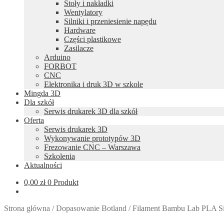
Stoły i nakładki
Wentylatory
Silniki i przeniesienie napędu
Hardware
Części plastikowe
Zasilacze
Arduino
FORBOT
CNC
Elektronika i druk 3D w szkole
Mingda 3D
Dla szkół
Serwis drukarek 3D dla szkół
Oferta
Serwis drukarek 3D
Wykonywanie prototypów 3D
Frezowanie CNC – Warszawa
Szkolenia
Aktualności
0,00
zł
0 Produkt
Strona główna
/
Dopasowanie Botland
/
Filament Bambu Lab PLA Sil