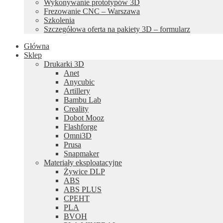
Wykonywanie prototypów 3D
Frezowanie CNC – Warszawa
Szkolenia
Szczegółowa oferta na pakiety 3D – formularz
Główna
Sklep
Drukarki 3D
Anet
Anycubic
Artillery
Bambu Lab
Creality
Dobot Mooz
Flashforge
Omni3D
Prusa
Snapmaker
Materiały eksploatacyjne
Żywice DLP
ABS
ABS PLUS
CPEHT
PLA
BVOH