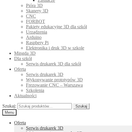
Zasilacze
Pióra 3D
Skanery 3D
CNC
FORBOT
Pakiety edukacyjne 3D dla szkół
Urządzenia
Arduino
Raspbery Pi
Elektronika i druk 3D w szkole
Mingda 3D
Dla szkół
Serwis drukarek 3D dla szkół
Oferta
Serwis drukarek 3D
Wykonywanie prototypów 3D
Frezowanie CNC – Warszawa
Szkolenia
Aktualności
Szukaj:
Szukaj
Menu
Oferta
Serwis drukarek 3D