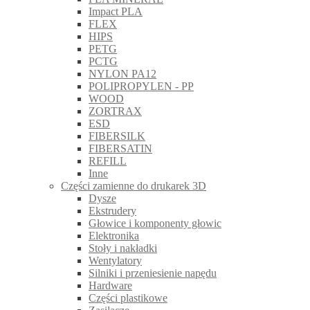
Impact PLA
FLEX
HIPS
PETG
PCTG
NYLON PA12
POLIPROPYLEN - PP
WOOD
ZORTRAX
ESD
FIBERSILK
FIBERSATIN
REFILL
Inne
Części zamienne do drukarek 3D
Dysze
Ekstrudery
Głowice i komponenty głowic
Elektronika
Stoły i nakładki
Wentylatory
Silniki i przeniesienie napędu
Hardware
Części plastikowe