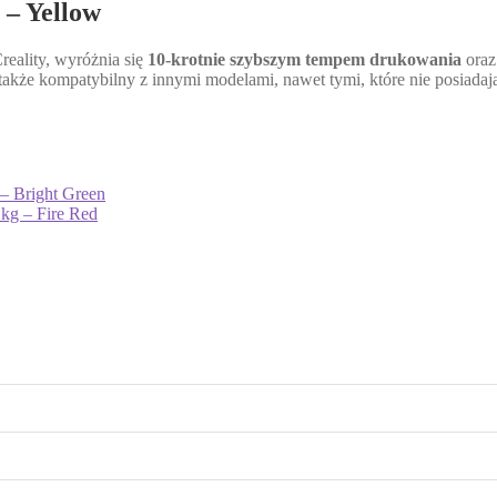
 – Yellow
Creality, wyróżnia się
10-krotnie
szybszym tempem drukowania
ora
 także kompatybilny z innymi modelami, nawet tymi, które nie posiad
– Bright Green
kg – Fire Red