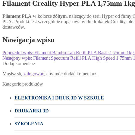
Filament Creality Hyper PLA 1,75mm 1kg
Filament PLA
w kolorze
żółtym
, należący do serii Hyper od firmy 
PLA. Produkt jest szczególnie dopasowany do drukarek Creality, ale
dostawców.
Nawigacja wpisu
Poprzedni wpis:
Filament Bambu Lab Refill PLA Basic 1,75mm 1kg 
Następny wpis:
Filament Spectrum Refill PLA High Speed 1,75mm 1
Dodaj komentarz
Musisz się
zalogować
, aby móc dodać komentarz.
Kategorie produktów
ELEKTRONIKA I DRUK 3D W SZKOLE
DRUKARKI 3D
SZKOLENIA