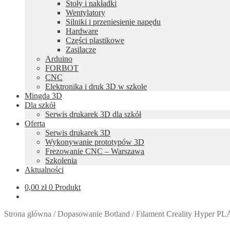
Stoły i nakładki
Wentylatory
Silniki i przeniesienie napędu
Hardware
Części plastikowe
Zasilacze
Arduino
FORBOT
CNC
Elektronika i druk 3D w szkole
Mingda 3D
Dla szkół
Serwis drukarek 3D dla szkół
Oferta
Serwis drukarek 3D
Wykonywanie prototypów 3D
Frezowanie CNC – Warszawa
Szkolenia
Aktualności
0,00
zł
0 Produkt
Strona główna
/
Dopasowanie Botland
/
Filament Creality Hyper P