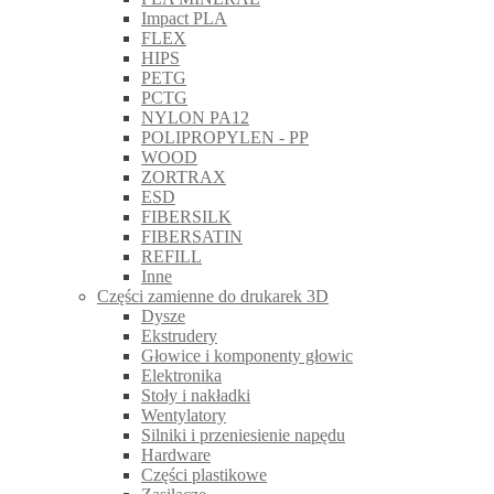
Impact PLA
FLEX
HIPS
PETG
PCTG
NYLON PA12
POLIPROPYLEN - PP
WOOD
ZORTRAX
ESD
FIBERSILK
FIBERSATIN
REFILL
Inne
Części zamienne do drukarek 3D
Dysze
Ekstrudery
Głowice i komponenty głowic
Elektronika
Stoły i nakładki
Wentylatory
Silniki i przeniesienie napędu
Hardware
Części plastikowe