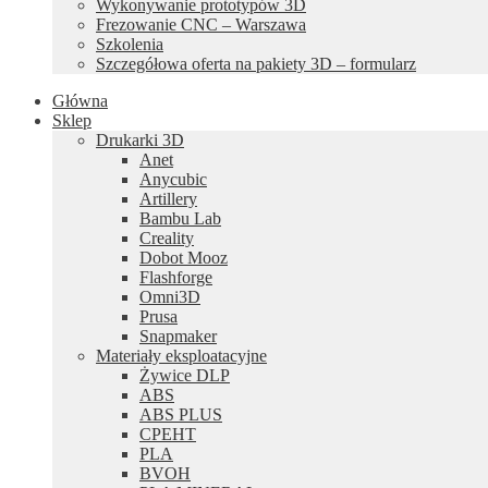
Wykonywanie prototypów 3D
Frezowanie CNC – Warszawa
Szkolenia
Szczegółowa oferta na pakiety 3D – formularz
Główna
Sklep
Drukarki 3D
Anet
Anycubic
Artillery
Bambu Lab
Creality
Dobot Mooz
Flashforge
Omni3D
Prusa
Snapmaker
Materiały eksploatacyjne
Żywice DLP
ABS
ABS PLUS
CPEHT
PLA
BVOH