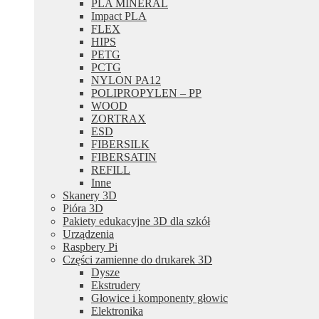
PLA MINERAL
Impact PLA
FLEX
HIPS
PETG
PCTG
NYLON PA12
POLIPROPYLEN – PP
WOOD
ZORTRAX
ESD
FIBERSILK
FIBERSATIN
REFILL
Inne
Skanery 3D
Pióra 3D
Pakiety edukacyjne 3D dla szkół
Urządzenia
Raspbery Pi
Części zamienne do drukarek 3D
Dysze
Ekstrudery
Głowice i komponenty głowic
Elektronika