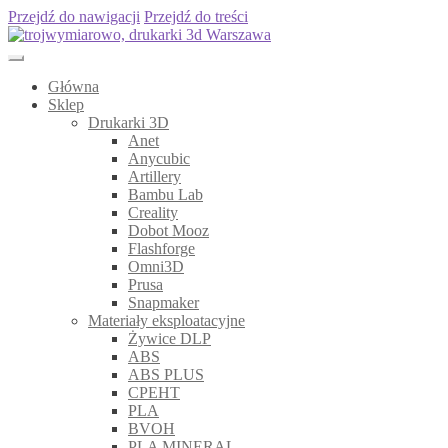
Przejdź do nawigacji
Przejdź do treści
Główna
Sklep
Drukarki 3D
Anet
Anycubic
Artillery
Bambu Lab
Creality
Dobot Mooz
Flashforge
Omni3D
Prusa
Snapmaker
Materiały eksploatacyjne
Żywice DLP
ABS
ABS PLUS
CPEHT
PLA
BVOH
PLA MINERAL