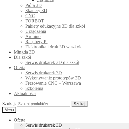
Zasilacze
Pióra 3D
Skanery 3D
CNC
FORBOT
Pakiety edukacyjne 3D dla szkół
Urządzenia
Arduino
Raspbery Pi
Elektronika i druk 3D w szkole
Mingda 3D
Dla szkół
Serwis drukarek 3D dla szkół
Oferta
Serwis drukarek 3D
Wykonywanie prototypów 3D
Frezowanie CNC – Warszawa
Szkolenia
Aktualności
Szukaj:
Szukaj
Menu
Oferta
Serwis drukarek 3D