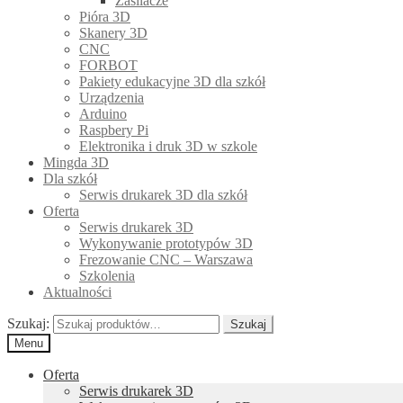
Zasilacze
Pióra 3D
Skanery 3D
CNC
FORBOT
Pakiety edukacyjne 3D dla szkół
Urządzenia
Arduino
Raspbery Pi
Elektronika i druk 3D w szkole
Mingda 3D
Dla szkół
Serwis drukarek 3D dla szkół
Oferta
Serwis drukarek 3D
Wykonywanie prototypów 3D
Frezowanie CNC – Warszawa
Szkolenia
Aktualności
Szukaj:
Szukaj
Menu
Oferta
Serwis drukarek 3D