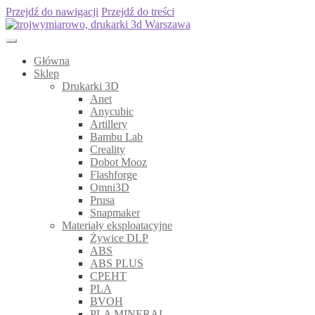
Przejdź do nawigacji
Przejdź do treści
Główna
Sklep
Drukarki 3D
Anet
Anycubic
Artillery
Bambu Lab
Creality
Dobot Mooz
Flashforge
Omni3D
Prusa
Snapmaker
Materiały eksploatacyjne
Żywice DLP
ABS
ABS PLUS
CPEHT
PLA
BVOH
PLA MINERAL