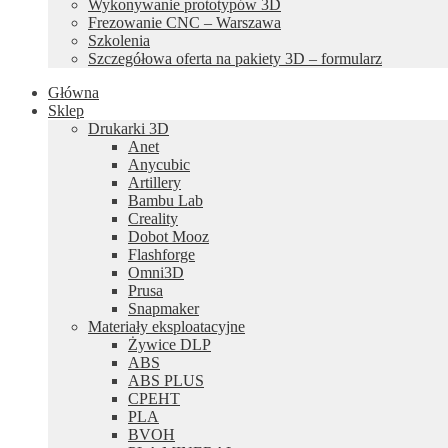
Wykonywanie prototypów 3D
Frezowanie CNC – Warszawa
Szkolenia
Szczegółowa oferta na pakiety 3D – formularz
Główna
Sklep
Drukarki 3D
Anet
Anycubic
Artillery
Bambu Lab
Creality
Dobot Mooz
Flashforge
Omni3D
Prusa
Snapmaker
Materiały eksploatacyjne
Żywice DLP
ABS
ABS PLUS
CPEHT
PLA
BVOH