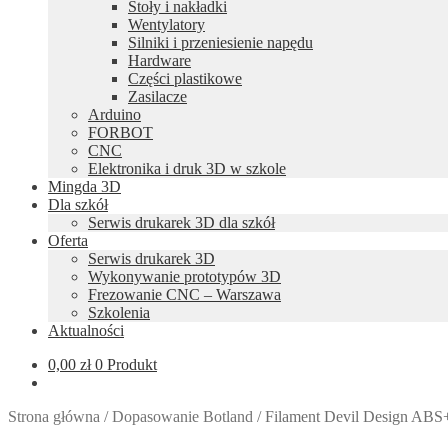
Stoły i nakładki
Wentylatory
Silniki i przeniesienie napędu
Hardware
Części plastikowe
Zasilacze
Arduino
FORBOT
CNC
Elektronika i druk 3D w szkole
Mingda 3D
Dla szkół
Serwis drukarek 3D dla szkół
Oferta
Serwis drukarek 3D
Wykonywanie prototypów 3D
Frezowanie CNC – Warszawa
Szkolenia
Aktualności
0,00
zł
0 Produkt
Strona główna
/
Dopasowanie Botland
/
Filament Devil Design ABS