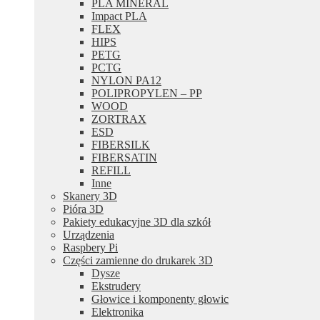
PLA MINERAL
Impact PLA
FLEX
HIPS
PETG
PCTG
NYLON PA12
POLIPROPYLEN – PP
WOOD
ZORTRAX
ESD
FIBERSILK
FIBERSATIN
REFILL
Inne
Skanery 3D
Pióra 3D
Pakiety edukacyjne 3D dla szkół
Urządzenia
Raspbery Pi
Części zamienne do drukarek 3D
Dysze
Ekstrudery
Głowice i komponenty głowic
Elektronika