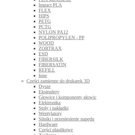
Impact PLA
FLEX
HIPS
PETG
PCTG
NYLON PA12
POLIPROPYLEN - PP
WOOD
ZORTRAX
ESD
FIBERSILK
FIBERSATIN
REFILL
Inne
Części zamienne do drukarek 3D
Dysze
Ekstrudery
Głowice i komponenty głowic
Elektronika
Stoły i nakładki
Wentylatory
Silniki i przeniesienie napędu
Hardware
Części plastikowe