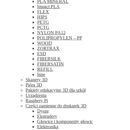
PLA MINERAL
Impact PLA
FLEX
HIPS
PETG
PCTG
NYLON PA12
POLIPROPYLEN – PP
WOOD
ZORTRAX
ESD
FIBERSILK
FIBERSATIN
REFILL
Inne
Skanery 3D
Pióra 3D
Pakiety edukacyjne 3D dla szkół
Urządzenia
Raspbery Pi
Części zamienne do drukarek 3D
Dysze
Ekstrudery
Głowice i komponenty głowic
Elektronika