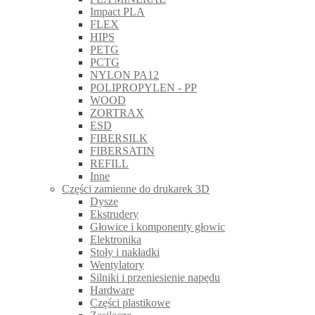
Impact PLA
FLEX
HIPS
PETG
PCTG
NYLON PA12
POLIPROPYLEN - PP
WOOD
ZORTRAX
ESD
FIBERSILK
FIBERSATIN
REFILL
Inne
Części zamienne do drukarek 3D
Dysze
Ekstrudery
Głowice i komponenty głowic
Elektronika
Stoły i nakładki
Wentylatory
Silniki i przeniesienie napędu
Hardware
Części plastikowe