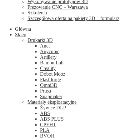
Wykonywanie prototypów 3D
Frezowanie CNC – Warszawa
Szkolenia
Szczegółowa oferta na pakiety 3D – formularz
Główna
Sklep
Drukarki 3D
Anet
Anycubic
Artillery
Bambu Lab
Creality
Dobot Mooz
Flashforge
Omni3D
Prusa
Snapmaker
Materiały eksploatacyjne
Żywice DLP
ABS
ABS PLUS
CPEHT
PLA
BVOH