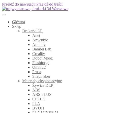
Przejdź do nawigacji
Przejdź do treści
Główna
Sklep
Drukarki 3D
Anet
Anycubic
Artillery
Bambu Lab
Creality
Dobot Mooz
Flashforge
Omni3D
Prusa
Snapmaker
Materiały eksploatacyjne
Żywice DLP
ABS
ABS PLUS
CPEHT
PLA
BVOH
PLA MINERAL