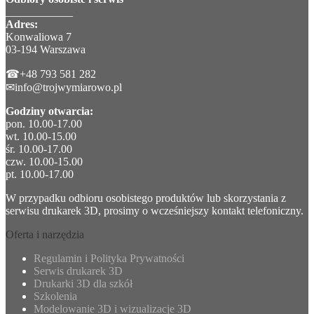
____________
Adres:
Konwaliowa 7
03-194 Warszawa
☎+48 793 581 282
✉info@trojwymiarowo.pl
Godziny otwarcia:
pon. 10.00-17.00
wt. 10.00-15.00
śr. 10.00-17.00
czw. 10.00-15.00
pt. 10.00-17.00
W przypadku odbioru osobistego produktów lub skorzystania z
serwisu drukarek 3D, prosimy o wcześniejszy kontakt telefoniczny.
Oferta i narzędzia
Regulamin i Polityka Prywatności
Serwis drukarek 3D
Drukarki 3D dla szkół
Szkolenia
Modelowanie 3D i wizualizacje 3D