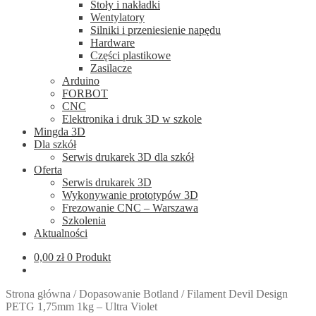
Stoły i nakładki
Wentylatory
Silniki i przeniesienie napędu
Hardware
Części plastikowe
Zasilacze
Arduino
FORBOT
CNC
Elektronika i druk 3D w szkole
Mingda 3D
Dla szkół
Serwis drukarek 3D dla szkół
Oferta
Serwis drukarek 3D
Wykonywanie prototypów 3D
Frezowanie CNC – Warszawa
Szkolenia
Aktualności
0,00
zł
0 Produkt
Strona główna
/
Dopasowanie Botland
/
Filament Devil Design
PETG 1,75mm 1kg – Ultra Violet