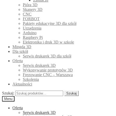
Zasilacze
Pióra 3D
Skanery 3D
CNC
FORBOT
Pakiety edukacyjne 3D dla szkół
Urządzenia
Arduino
Raspbery Pi
Elektronika i druk 3D w szkole
Mingda 3D
Dla szkół
Serwis drukarek 3D dla szkół
Oferta
Serwis drukarek 3D
Wykonywanie prototypów 3D
Frezowanie CNC – Warszawa
Szkolenia
Aktualności
Szukaj:
Szukaj
Menu
Oferta
Serwis drukarek 3D