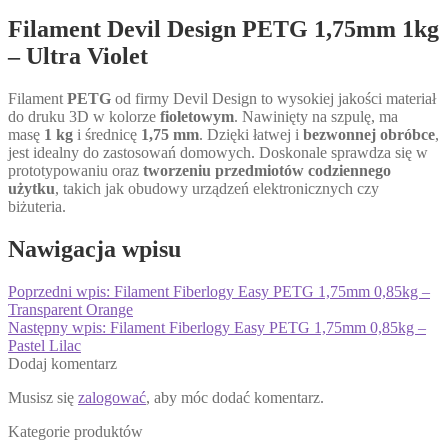
Filament Devil Design PETG 1,75mm 1kg
– Ultra Violet
Filament
PETG
od firmy Devil Design to wysokiej jakości materiał
do druku 3D w kolorze
fioletowym
. Nawinięty na szpulę, ma
masę
1 kg
i średnicę
1,75 mm
. Dzięki łatwej i
bezwonnej obróbce
,
jest idealny do zastosowań domowych. Doskonale sprawdza się w
prototypowaniu oraz
tworzeniu przedmiotów codziennego
użytku
, takich jak obudowy urządzeń elektronicznych czy
biżuteria.
Nawigacja wpisu
Poprzedni wpis:
Filament Fiberlogy Easy PETG 1,75mm 0,85kg –
Transparent Orange
Następny wpis:
Filament Fiberlogy Easy PETG 1,75mm 0,85kg –
Pastel Lilac
Dodaj komentarz
Musisz się
zalogować
, aby móc dodać komentarz.
Kategorie produktów