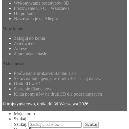
Wykonywanie prototypów 3D
Frezowanie CNC – Warszawa
Do pobrania
Nasze aukcje na Allegro
Moje konto
Zaloguj do konta
Zamówienia
Adresy
Zapomniane hasło
Aktualności
Porównanie drukarek Bambu Lab
Sztuczna Inteligencja w druku 3D – ciąg dalszy.
Druk 3D w F1
Suszenie filamentów
Kilka pomysłów na druk 3D dla początkujących
© trojwymiarowo, drukarki 3d Warszawa 2026
Moje konto
Szukaj
Szukaj:
Szukaj