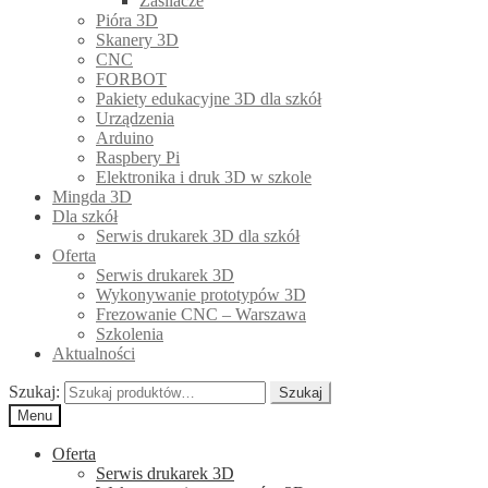
Zasilacze
Pióra 3D
Skanery 3D
CNC
FORBOT
Pakiety edukacyjne 3D dla szkół
Urządzenia
Arduino
Raspbery Pi
Elektronika i druk 3D w szkole
Mingda 3D
Dla szkół
Serwis drukarek 3D dla szkół
Oferta
Serwis drukarek 3D
Wykonywanie prototypów 3D
Frezowanie CNC – Warszawa
Szkolenia
Aktualności
Szukaj:
Szukaj
Menu
Oferta
Serwis drukarek 3D