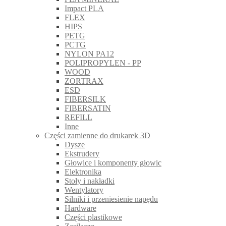
Impact PLA
FLEX
HIPS
PETG
PCTG
NYLON PA12
POLIPROPYLEN - PP
WOOD
ZORTRAX
ESD
FIBERSILK
FIBERSATIN
REFILL
Inne
Części zamienne do drukarek 3D
Dysze
Ekstrudery
Głowice i komponenty głowic
Elektronika
Stoły i nakładki
Wentylatory
Silniki i przeniesienie napędu
Hardware
Części plastikowe