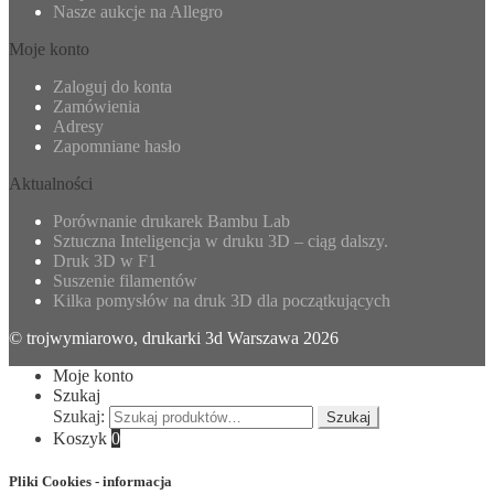
Nasze aukcje na Allegro
Moje konto
Zaloguj do konta
Zamówienia
Adresy
Zapomniane hasło
Aktualności
Porównanie drukarek Bambu Lab
Sztuczna Inteligencja w druku 3D – ciąg dalszy.
Druk 3D w F1
Suszenie filamentów
Kilka pomysłów na druk 3D dla początkujących
© trojwymiarowo, drukarki 3d Warszawa 2026
Moje konto
Szukaj
Szukaj:
Szukaj
Koszyk
0
Pliki Cookies - informacja