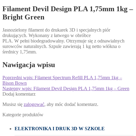
Filament Devil Design PLA 1,75mm 1kg –
Bright Green
Jasnozielony filament do drukarek 3D i specjalnych piór
drukujących. Wykonany z łatwego w obróbce
PLA. W
pełni
biodegradowalny
. Otrzymuje się z
odnawialnych
surowców
naturalnych. Szpule zawierają 1 kg netto włókna o
średnicy 1,75mm.
Nawigacja wpisu
Poprzedni wpis:
Filament Spectrum Refill PLA 1,75mm 1kg –
Bison Bown
Następny wpis:
Filament Devil Design PLA 1,75mm 1kg – Green
Dodaj komentarz
Musisz się
zalogować
, aby móc dodać komentarz.
Kategorie produktów
ELEKTRONIKA I DRUK 3D W SZKOLE