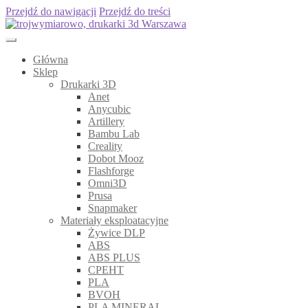
Przejdź do nawigacji
Przejdź do treści
Główna
Sklep
Drukarki 3D
Anet
Anycubic
Artillery
Bambu Lab
Creality
Dobot Mooz
Flashforge
Omni3D
Prusa
Snapmaker
Materiały eksploatacyjne
Żywice DLP
ABS
ABS PLUS
CPEHT
PLA
BVOH
PLA MINERAL