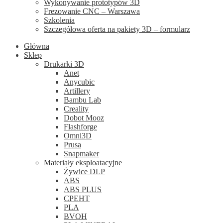
Wykonywanie prototypów 3D
Frezowanie CNC – Warszawa
Szkolenia
Szczegółowa oferta na pakiety 3D – formularz
Główna
Sklep
Drukarki 3D
Anet
Anycubic
Artillery
Bambu Lab
Creality
Dobot Mooz
Flashforge
Omni3D
Prusa
Snapmaker
Materiały eksploatacyjne
Żywice DLP
ABS
ABS PLUS
CPEHT
PLA
BVOH