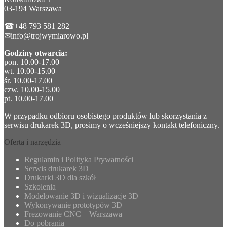
03-194 Warszawa
☎+48 793 581 282
✉info@trojwymiarowo.pl
Godziny otwarcia:
pon. 10.00-17.00
wt. 10.00-15.00
śr. 10.00-17.00
czw. 10.00-15.00
pt. 10.00-17.00
W przypadku odbioru osobistego produktów lub skorzystania z
serwisu drukarek 3D, prosimy o wcześniejszy kontakt telefoniczny.
Oferta i narzędzia
Regulamin i Polityka Prywatności
Serwis drukarek 3D
Drukarki 3D dla szkół
Szkolenia
Modelowanie 3D i wizualizacje 3D
Wykonywanie prototypów 3D
Frezowanie CNC – Warszawa
Do pobrania