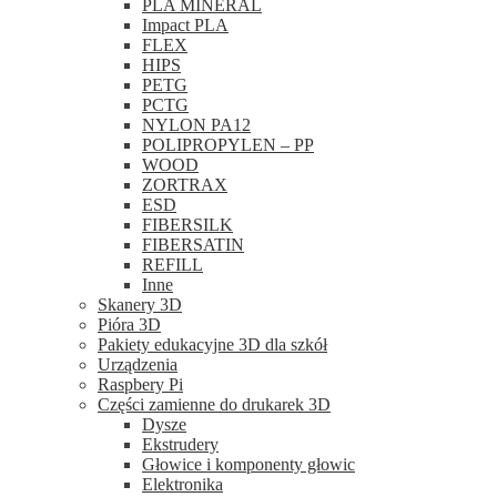
PLA MINERAL
Impact PLA
FLEX
HIPS
PETG
PCTG
NYLON PA12
POLIPROPYLEN – PP
WOOD
ZORTRAX
ESD
FIBERSILK
FIBERSATIN
REFILL
Inne
Skanery 3D
Pióra 3D
Pakiety edukacyjne 3D dla szkół
Urządzenia
Raspbery Pi
Części zamienne do drukarek 3D
Dysze
Ekstrudery
Głowice i komponenty głowic
Elektronika