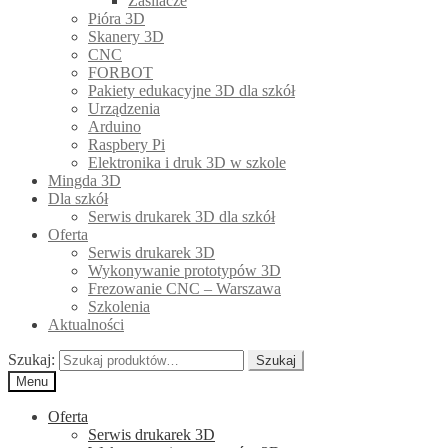
Zasilacze
Pióra 3D
Skanery 3D
CNC
FORBOT
Pakiety edukacyjne 3D dla szkół
Urządzenia
Arduino
Raspbery Pi
Elektronika i druk 3D w szkole
Mingda 3D
Dla szkół
Serwis drukarek 3D dla szkół
Oferta
Serwis drukarek 3D
Wykonywanie prototypów 3D
Frezowanie CNC – Warszawa
Szkolenia
Aktualności
Szukaj:
Szukaj
Menu
Oferta
Serwis drukarek 3D