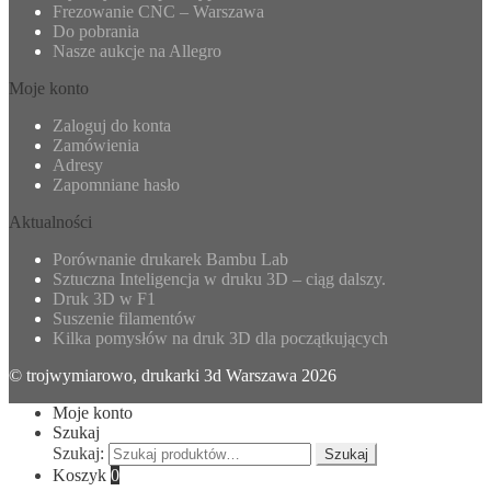
Frezowanie CNC – Warszawa
Do pobrania
Nasze aukcje na Allegro
Moje konto
Zaloguj do konta
Zamówienia
Adresy
Zapomniane hasło
Aktualności
Porównanie drukarek Bambu Lab
Sztuczna Inteligencja w druku 3D – ciąg dalszy.
Druk 3D w F1
Suszenie filamentów
Kilka pomysłów na druk 3D dla początkujących
© trojwymiarowo, drukarki 3d Warszawa 2026
Moje konto
Szukaj
Szukaj:
Szukaj
Koszyk
0