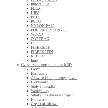
Impact PLA
FLEX
HIPS
PETG
PCTG
NYLON PA12
POLIPROPYLEN - PP
WOOD
ZORTRAX
ESD
FIBERSILK
FIBERSATIN
REFILL
Inne
Części zamienne do drukarek 3D
Dysze
Ekstrudery
Głowice i komponenty głowic
Elektronika
Stoły i nakładki
Wentylatory
Silniki i przeniesienie napędu
Hardware
Części plastikowe