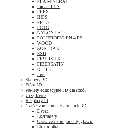
PLA MINERAL
Impact PLA
FLEX
HIPS
PETG
PCTG
NYLON PA12
POLIPROPYLEN – PP
WOOD
ZORTRAX
ESD
FIBERSILK
FIBERSATIN
REFILL
Inne
Skanery 3D
Pióra 3D
Pakiety edukacyjne 3D dla szkół
Urządzenia
Raspbery Pi
Części zamienne do drukarek 3D
Dysze
Ekstrudery
Głowice i komponenty głowic
Elektronika