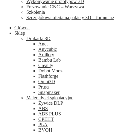
Wykonywanie prototypów 3D
Frezowanie CNC – Warszawa
Szkolenia
Szczegółowa oferta na pakiety 3D – formularz
Główna
Sklep
Drukarki 3D
Anet
Anycubic
Artillery
Bambu Lab
Creality
Dobot Mooz
Flashforge
Omni3D
Prusa
Snapmaker
Materiały eksploatacyjne
Żywice DLP
ABS
ABS PLUS
CPEHT
PLA
BVOH