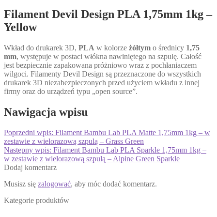
Filament Devil Design PLA 1,75mm 1kg –
Yellow
Wkład do drukarek 3D,
PLA
w kolorze
żółtym
o średnicy
1,75
mm
, występuje w postaci włókna nawiniętego na szpulę. Całość
jest bezpiecznie zapakowana próżniowo wraz z pochłaniaczem
wilgoci. Filamenty Devil Design są przeznaczone do wszystkich
drukarek 3D niezabezpieczonych przed użyciem wkładu z innej
firmy oraz do urządzeń typu „open source”.
Nawigacja wpisu
Poprzedni wpis:
Filament Bambu Lab PLA Matte 1,75mm 1kg – w
zestawie z wielorazową szpulą – Grass Green
Następny wpis:
Filament Bambu Lab PLA Sparkle 1,75mm 1kg –
w zestawie z wielorazową szpulą – Alpine Green Sparkle
Dodaj komentarz
Musisz się
zalogować
, aby móc dodać komentarz.
Kategorie produktów