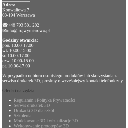
Adres:
Konwaliowa 7
03-194 Warszawa
☎+48 793 581 282
✉info@trojwymiarowo.pl
Godziny otwarcia:
pon. 10.00-17.00
wt. 10.00-15.00
śr. 10.00-17.00
czw. 10.00-15.00
pt. 10.00-17.00
W przypadku odbioru osobistego produktów lub skorzystania z
serwisu drukarek 3D, prosimy o wcześniejszy kontakt telefoniczny.
Oferta i narzędzia
Regulamin i Polityka Prywatności
Serwis drukarek 3D
Drukarki 3D dla szkół
Szkolenia
Modelowanie 3D i wizualizacje 3D
Wykonywanie prototypów 3D