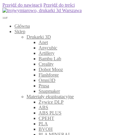
Przejdź do nawigacji
Przejdź do treści
Główna
Sklep
Drukarki 3D
Anet
Anycubic
Artillery
Bambu Lab
Creality
Dobot Mooz
Flashforge
Omni3D
Prusa
Snapmaker
Materiały eksploatacyjne
Żywice DLP
ABS
ABS PLUS
CPEHT
PLA
BVOH
PLA MINERAL