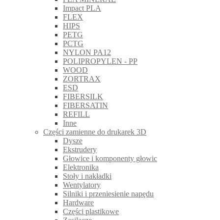
Impact PLA
FLEX
HIPS
PETG
PCTG
NYLON PA12
POLIPROPYLEN - PP
WOOD
ZORTRAX
ESD
FIBERSILK
FIBERSATIN
REFILL
Inne
Części zamienne do drukarek 3D
Dysze
Ekstrudery
Głowice i komponenty głowic
Elektronika
Stoły i nakładki
Wentylatory
Silniki i przeniesienie napędu
Hardware
Części plastikowe