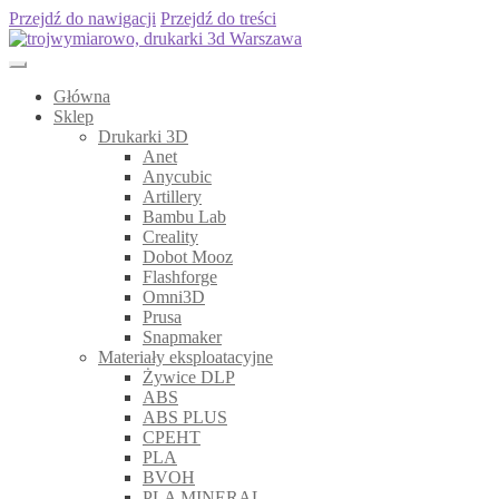
Przejdź do nawigacji
Przejdź do treści
Główna
Sklep
Drukarki 3D
Anet
Anycubic
Artillery
Bambu Lab
Creality
Dobot Mooz
Flashforge
Omni3D
Prusa
Snapmaker
Materiały eksploatacyjne
Żywice DLP
ABS
ABS PLUS
CPEHT
PLA
BVOH
PLA MINERAL