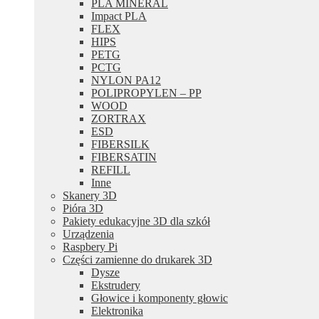
PLA MINERAL
Impact PLA
FLEX
HIPS
PETG
PCTG
NYLON PA12
POLIPROPYLEN – PP
WOOD
ZORTRAX
ESD
FIBERSILK
FIBERSATIN
REFILL
Inne
Skanery 3D
Pióra 3D
Pakiety edukacyjne 3D dla szkół
Urządzenia
Raspbery Pi
Części zamienne do drukarek 3D
Dysze
Ekstrudery
Głowice i komponenty głowic
Elektronika