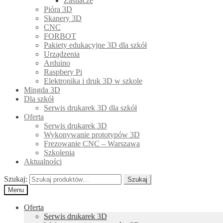
Zasilacze
Pióra 3D
Skanery 3D
CNC
FORBOT
Pakiety edukacyjne 3D dla szkół
Urządzenia
Arduino
Raspbery Pi
Elektronika i druk 3D w szkole
Mingda 3D
Dla szkół
Serwis drukarek 3D dla szkół
Oferta
Serwis drukarek 3D
Wykonywanie prototypów 3D
Frezowanie CNC – Warszawa
Szkolenia
Aktualności
Szukaj:
Szukaj
Menu
Oferta
Serwis drukarek 3D