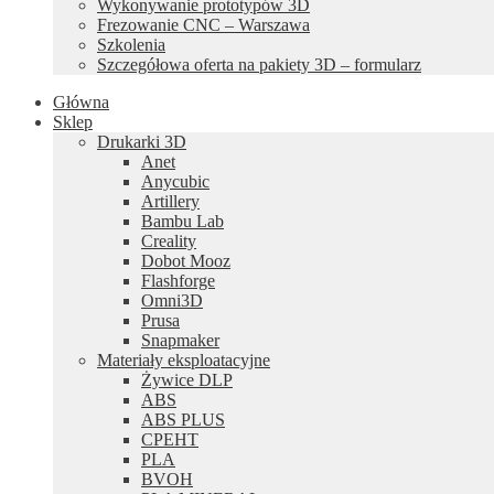
Wykonywanie prototypów 3D
Frezowanie CNC – Warszawa
Szkolenia
Szczegółowa oferta na pakiety 3D – formularz
Główna
Sklep
Drukarki 3D
Anet
Anycubic
Artillery
Bambu Lab
Creality
Dobot Mooz
Flashforge
Omni3D
Prusa
Snapmaker
Materiały eksploatacyjne
Żywice DLP
ABS
ABS PLUS
CPEHT
PLA
BVOH