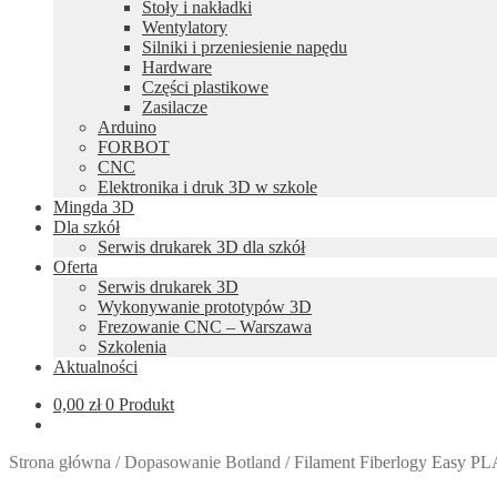
Stoły i nakładki
Wentylatory
Silniki i przeniesienie napędu
Hardware
Części plastikowe
Zasilacze
Arduino
FORBOT
CNC
Elektronika i druk 3D w szkole
Mingda 3D
Dla szkół
Serwis drukarek 3D dla szkół
Oferta
Serwis drukarek 3D
Wykonywanie prototypów 3D
Frezowanie CNC – Warszawa
Szkolenia
Aktualności
0,00
zł
0 Produkt
Strona główna
/
Dopasowanie Botland
/
Filament Fiberlogy Easy PL