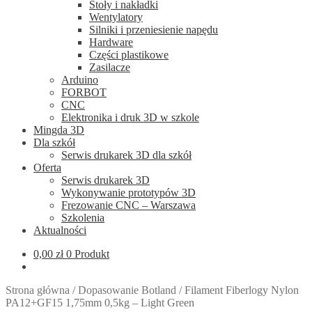
Stoły i nakładki
Wentylatory
Silniki i przeniesienie napędu
Hardware
Części plastikowe
Zasilacze
Arduino
FORBOT
CNC
Elektronika i druk 3D w szkole
Mingda 3D
Dla szkół
Serwis drukarek 3D dla szkół
Oferta
Serwis drukarek 3D
Wykonywanie prototypów 3D
Frezowanie CNC – Warszawa
Szkolenia
Aktualności
0,00
zł
0 Produkt
Strona główna
/
Dopasowanie Botland
/
Filament Fiberlogy Nylon
PA12+GF15 1,75mm 0,5kg – Light Green