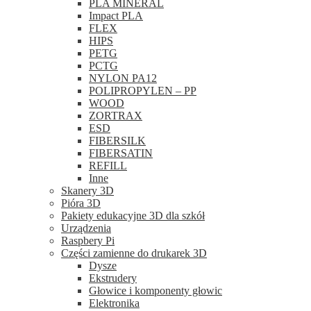
PLA MINERAL
Impact PLA
FLEX
HIPS
PETG
PCTG
NYLON PA12
POLIPROPYLEN – PP
WOOD
ZORTRAX
ESD
FIBERSILK
FIBERSATIN
REFILL
Inne
Skanery 3D
Pióra 3D
Pakiety edukacyjne 3D dla szkół
Urządzenia
Raspbery Pi
Części zamienne do drukarek 3D
Dysze
Ekstrudery
Głowice i komponenty głowic
Elektronika