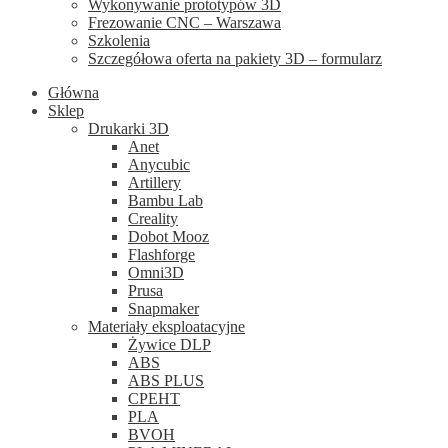
Wykonywanie prototypów 3D
Frezowanie CNC – Warszawa
Szkolenia
Szczegółowa oferta na pakiety 3D – formularz
Główna
Sklep
Drukarki 3D
Anet
Anycubic
Artillery
Bambu Lab
Creality
Dobot Mooz
Flashforge
Omni3D
Prusa
Snapmaker
Materiały eksploatacyjne
Żywice DLP
ABS
ABS PLUS
CPEHT
PLA
BVOH