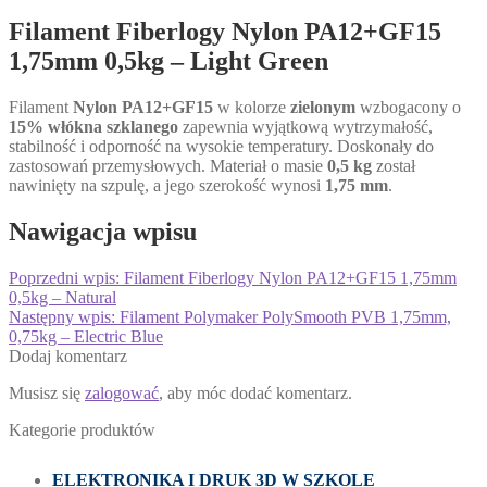
Filament Fiberlogy Nylon PA12+GF15
1,75mm 0,5kg – Light Green
Filament
Nylon PA12+GF15
w kolorze
zielonym
wzbogacony o
15% włókna szklanego
zapewnia wyjątkową wytrzymałość,
stabilność i odporność na wysokie temperatury. Doskonały do
zastosowań przemysłowych. Materiał o masie
0,5 kg
został
nawinięty na szpulę, a jego szerokość wynosi
1,75 mm
.
Nawigacja wpisu
Poprzedni wpis:
Filament Fiberlogy Nylon PA12+GF15 1,75mm
0,5kg – Natural
Następny wpis:
Filament Polymaker PolySmooth PVB 1,75mm,
0,75kg – Electric Blue
Dodaj komentarz
Musisz się
zalogować
, aby móc dodać komentarz.
Kategorie produktów
ELEKTRONIKA I DRUK 3D W SZKOLE