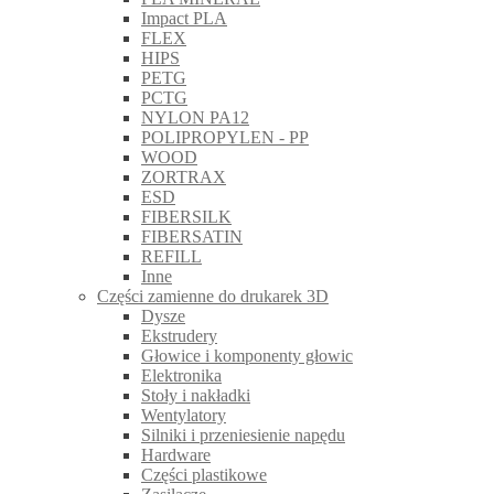
Impact PLA
FLEX
HIPS
PETG
PCTG
NYLON PA12
POLIPROPYLEN - PP
WOOD
ZORTRAX
ESD
FIBERSILK
FIBERSATIN
REFILL
Inne
Części zamienne do drukarek 3D
Dysze
Ekstrudery
Głowice i komponenty głowic
Elektronika
Stoły i nakładki
Wentylatory
Silniki i przeniesienie napędu
Hardware
Części plastikowe