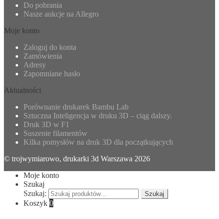
Do pobrania
Nasze aukcje na Allegro
Moje konto
Zaloguj do konta
Zamówienia
Adresy
Zapomniane hasło
Aktualności
Porównanie drukarek Bambu Lab
Sztuczna Inteligencja w druku 3D – ciąg dalszy.
Druk 3D w F1
Suszenie filamentów
Kilka pomysłów na druk 3D dla początkujących
© trojwymiarowo, drukarki 3d Warszawa 2026
Moje konto
Szukaj
Szukaj:
Szukaj
Koszyk
0