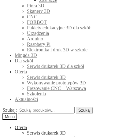
Zasilacze
Pióra 3D
Skanery 3D
CNC
FORBOT
Pakiety edukacyjne 3D dla szkół
Urządzenia
Arduino
Raspbery Pi
Elektronika i druk 3D w szkole
Mingda 3D
Dla szkół
Serwis drukarek 3D dla szkół
Oferta
Serwis drukarek 3D
Wykonywanie prototypów 3D
Frezowanie CNC – Warszawa
Szkolenia
Aktualności
Szukaj:
Szukaj
Menu
Oferta
Serwis drukarek 3D