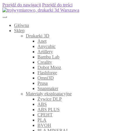
Przejdź do nawigacji
Przejdź do treści
Główna
Sklep
Drukarki 3D
Anet
Anycubic
Artillery
Bambu Lab
Creality
Dobot Mooz
Flashforge
Omni3D
Prusa
Snapmaker
Materiały eksploatacyjne
Żywice DLP
ABS
ABS PLUS
CPEHT
PLA
BVOH
PLA MINERAL