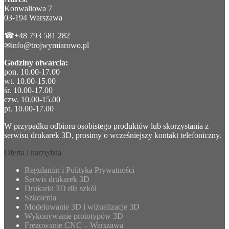
Konwaliowa 7
03-194 Warszawa
☎+48 793 581 282
✉info@trojwymiarowo.pl
Godziny otwarcia:
pon. 10.00-17.00
wt. 10.00-15.00
śr. 10.00-17.00
czw. 10.00-15.00
pt. 10.00-17.00
W przypadku odbioru osobistego produktów lub skorzystania z
serwisu drukarek 3D, prosimy o wcześniejszy kontakt telefoniczny.
Oferta i narzędzia
Regulamin i Polityka Prywatności
Serwis drukarek 3D
Drukarki 3D dla szkół
Szkolenia
Modelowanie 3D i wizualizacje 3D
Wykonywanie prototypów 3D
Frezowanie CNC – Warszawa