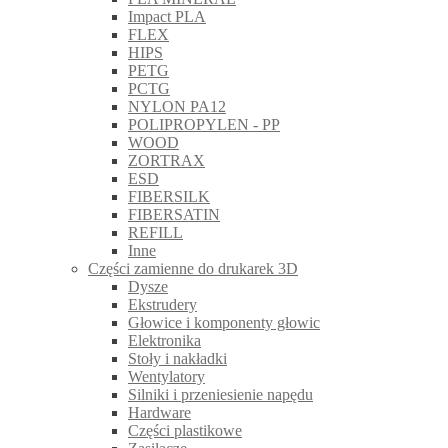
Impact PLA
FLEX
HIPS
PETG
PCTG
NYLON PA12
POLIPROPYLEN - PP
WOOD
ZORTRAX
ESD
FIBERSILK
FIBERSATIN
REFILL
Inne
Części zamienne do drukarek 3D
Dysze
Ekstrudery
Głowice i komponenty głowic
Elektronika
Stoły i nakładki
Wentylatory
Silniki i przeniesienie napędu
Hardware
Części plastikowe