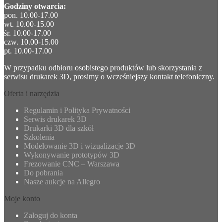
Godziny otwarcia:
pon. 10.00-17.00
wt. 10.00-15.00
śr. 10.00-17.00
czw. 10.00-15.00
pt. 10.00-17.00
W przypadku odbioru osobistego produktów lub skorzystania z
serwisu drukarek 3D, prosimy o wcześniejszy kontakt telefoniczny.
Oferta i narzędzia
Regulamin i Polityka Prywatności
Serwis drukarek 3D
Drukarki 3D dla szkół
Szkolenia
Modelowanie 3D i wizualizacje 3D
Wykonywanie prototypów 3D
Frezowanie CNC – Warszawa
Do pobrania
Nasze aukcje na Allegro
Moje konto
Zaloguj do konta