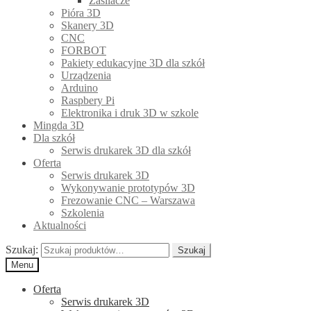
Zasilacze
Pióra 3D
Skanery 3D
CNC
FORBOT
Pakiety edukacyjne 3D dla szkół
Urządzenia
Arduino
Raspbery Pi
Elektronika i druk 3D w szkole
Mingda 3D
Dla szkół
Serwis drukarek 3D dla szkół
Oferta
Serwis drukarek 3D
Wykonywanie prototypów 3D
Frezowanie CNC – Warszawa
Szkolenia
Aktualności
Szukaj:
Szukaj
Menu
Oferta
Serwis drukarek 3D