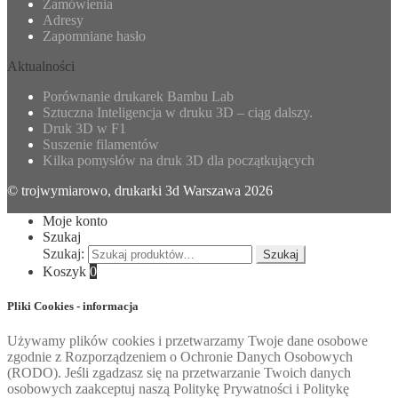
Zamówienia
Adresy
Zapomniane hasło
Aktualności
Porównanie drukarek Bambu Lab
Sztuczna Inteligencja w druku 3D – ciąg dalszy.
Druk 3D w F1
Suszenie filamentów
Kilka pomysłów na druk 3D dla początkujących
© trojwymiarowo, drukarki 3d Warszawa 2026
Moje konto
Szukaj
Szukaj:
Szukaj
Koszyk
0
Pliki Cookies - informacja
Używamy plików cookies i przetwarzamy Twoje dane osobowe
zgodnie z Rozporządzeniem o Ochronie Danych Osobowych
(RODO). Jeśli zgadzasz się na przetwarzanie Twoich danych
osobowych zaakceptuj naszą Politykę Prywatności i Politykę