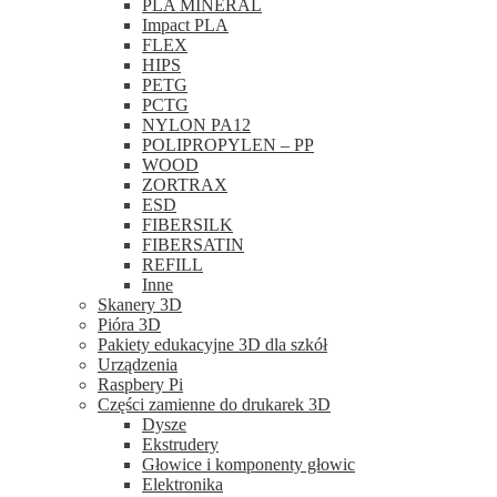
PLA MINERAL
Impact PLA
FLEX
HIPS
PETG
PCTG
NYLON PA12
POLIPROPYLEN – PP
WOOD
ZORTRAX
ESD
FIBERSILK
FIBERSATIN
REFILL
Inne
Skanery 3D
Pióra 3D
Pakiety edukacyjne 3D dla szkół
Urządzenia
Raspbery Pi
Części zamienne do drukarek 3D
Dysze
Ekstrudery
Głowice i komponenty głowic
Elektronika