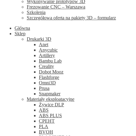
Wykonywanie prototypów 3D
Frezowanie CNC – Warszawa
Szkolenia
Szczegółowa oferta na pakiety 3D – formularz
Główna
Sklep
Drukarki 3D
Anet
Anycubic
Artillery
Bambu Lab
Creality
Dobot Mooz
Flashforge
Omni3D
Prusa
Snapmaker
Materiały eksploatacyjne
Żywice DLP
ABS
ABS PLUS
CPEHT
PLA
BVOH