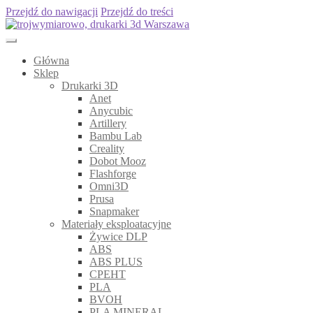
Przejdź do nawigacji
Przejdź do treści
Główna
Sklep
Drukarki 3D
Anet
Anycubic
Artillery
Bambu Lab
Creality
Dobot Mooz
Flashforge
Omni3D
Prusa
Snapmaker
Materiały eksploatacyjne
Żywice DLP
ABS
ABS PLUS
CPEHT
PLA
BVOH
PLA MINERAL