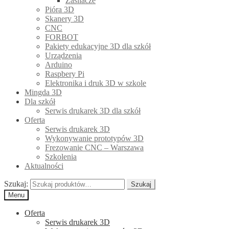
Zasilacze
Pióra 3D
Skanery 3D
CNC
FORBOT
Pakiety edukacyjne 3D dla szkół
Urządzenia
Arduino
Raspbery Pi
Elektronika i druk 3D w szkole
Mingda 3D
Dla szkół
Serwis drukarek 3D dla szkół
Oferta
Serwis drukarek 3D
Wykonywanie prototypów 3D
Frezowanie CNC – Warszawa
Szkolenia
Aktualności
Szukaj:
Szukaj
Menu
Oferta
Serwis drukarek 3D