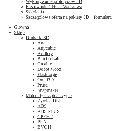
Wykonywanie prototypów 3D
Frezowanie CNC – Warszawa
Szkolenia
Szczegółowa oferta na pakiety 3D – formularz
Główna
Sklep
Drukarki 3D
Anet
Anycubic
Artillery
Bambu Lab
Creality
Dobot Mooz
Flashforge
Omni3D
Prusa
Snapmaker
Materiały eksploatacyjne
Żywice DLP
ABS
ABS PLUS
CPEHT
PLA
BVOH