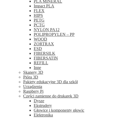
PLA MINERAL
Impact PLA
FLEX
HIPS
PETG
PCTG
NYLON PA12
POLIPROPYLEN – PP
WOOD
ZORTRAX
ESD
FIBERSILK
FIBERSATIN
REFILL
Inne
Skanery 3D
Pióra 3D
Pakiety edukacyjne 3D dla szkół
Urządzenia
Raspbery Pi
Części zamienne do drukarek 3D
Dysze
Ekstrudery
Głowice i komponenty głowic
Elektronika