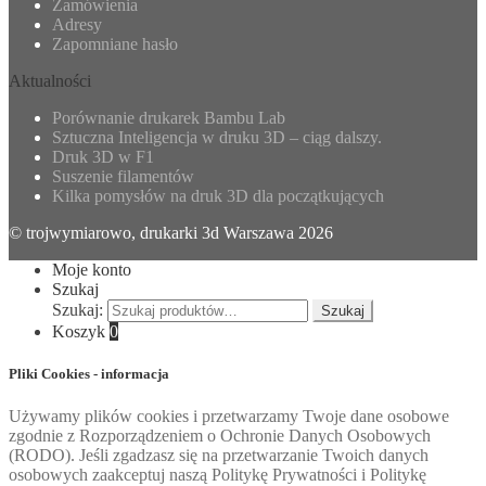
Zamówienia
Adresy
Zapomniane hasło
Aktualności
Porównanie drukarek Bambu Lab
Sztuczna Inteligencja w druku 3D – ciąg dalszy.
Druk 3D w F1
Suszenie filamentów
Kilka pomysłów na druk 3D dla początkujących
© trojwymiarowo, drukarki 3d Warszawa 2026
Moje konto
Szukaj
Szukaj:
Szukaj
Koszyk
0
Pliki Cookies - informacja
Używamy plików cookies i przetwarzamy Twoje dane osobowe
zgodnie z Rozporządzeniem o Ochronie Danych Osobowych
(RODO). Jeśli zgadzasz się na przetwarzanie Twoich danych
osobowych zaakceptuj naszą Politykę Prywatności i Politykę