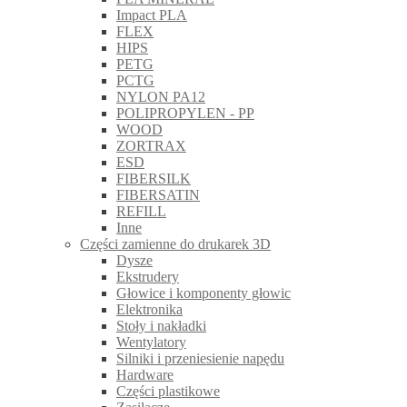
Impact PLA
FLEX
HIPS
PETG
PCTG
NYLON PA12
POLIPROPYLEN - PP
WOOD
ZORTRAX
ESD
FIBERSILK
FIBERSATIN
REFILL
Inne
Części zamienne do drukarek 3D
Dysze
Ekstrudery
Głowice i komponenty głowic
Elektronika
Stoły i nakładki
Wentylatory
Silniki i przeniesienie napędu
Hardware
Części plastikowe