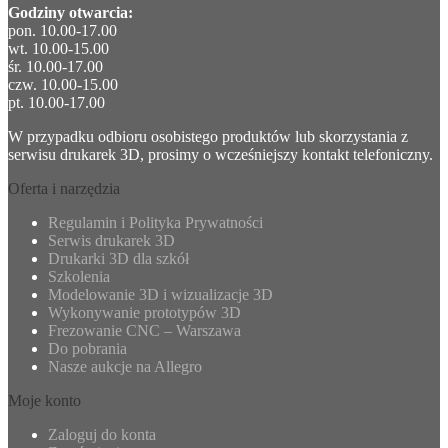
Godziny otwarcia:
pon. 10.00-17.00
wt. 10.00-15.00
śr. 10.00-17.00
czw. 10.00-15.00
pt. 10.00-17.00
W przypadku odbioru osobistego produktów lub skorzystania z
serwisu drukarek 3D, prosimy o wcześniejszy kontakt telefoniczny.
Oferta i narzędzia
Regulamin i Polityka Prywatności
Serwis drukarek 3D
Drukarki 3D dla szkół
Szkolenia
Modelowanie 3D i wizualizacje 3D
Wykonywanie prototypów 3D
Frezowanie CNC – Warszawa
Do pobrania
Nasze aukcje na Allegro
Moje konto
Zaloguj do konta