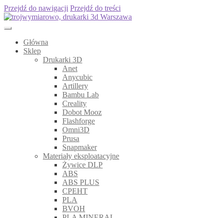
Przejdź do nawigacji
Przejdź do treści
Główna
Sklep
Drukarki 3D
Anet
Anycubic
Artillery
Bambu Lab
Creality
Dobot Mooz
Flashforge
Omni3D
Prusa
Snapmaker
Materiały eksploatacyjne
Żywice DLP
ABS
ABS PLUS
CPEHT
PLA
BVOH
PLA MINERAL