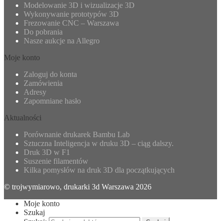
Modelowanie 3D i wizualizacje 3D
Wykonywanie prototypów 3D
Frezowanie CNC – Warszawa
Do pobrania
Nasze aukcje na Allegro
Moje konto
Zaloguj do konta
Zamówienia
Adresy
Zapomniane hasło
Aktualności
Porównanie drukarek Bambu Lab
Sztuczna Inteligencja w druku 3D – ciąg dalszy.
Druk 3D w F1
Suszenie filamentów
Kilka pomysłów na druk 3D dla początkujących
© trojwymiarowo, drukarki 3d Warszawa 2026
Moje konto
Szukaj