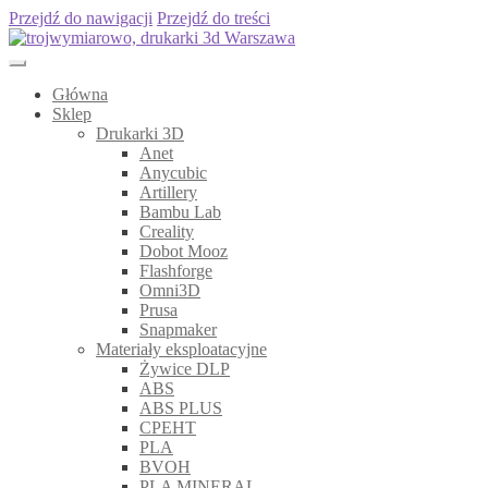
Przejdź do nawigacji
Przejdź do treści
Główna
Sklep
Drukarki 3D
Anet
Anycubic
Artillery
Bambu Lab
Creality
Dobot Mooz
Flashforge
Omni3D
Prusa
Snapmaker
Materiały eksploatacyjne
Żywice DLP
ABS
ABS PLUS
CPEHT
PLA
BVOH
PLA MINERAL