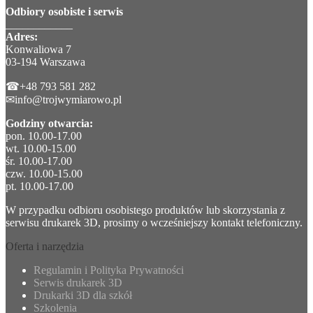
Odbiory osobiste i serwis
____________
Adres:
Konwaliowa 7
03-194 Warszawa
☎+48 793 581 282
✉info@trojwymiarowo.pl
Godziny otwarcia:
pon. 10.00-17.00
wt. 10.00-15.00
śr. 10.00-17.00
czw. 10.00-15.00
pt. 10.00-17.00
W przypadku odbioru osobistego produktów lub skorzystania z
serwisu drukarek 3D, prosimy o wcześniejszy kontakt telefoniczny.
Oferta i narzędzia
Regulamin i Polityka Prywatności
Serwis drukarek 3D
Drukarki 3D dla szkół
Szkolenia