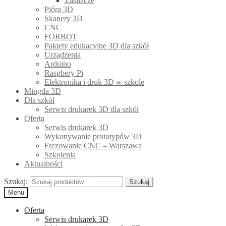
Zasilacze
Pióra 3D
Skanery 3D
CNC
FORBOT
Pakiety edukacyjne 3D dla szkół
Urządzenia
Arduino
Raspbery Pi
Elektronika i druk 3D w szkole
Mingda 3D
Dla szkół
Serwis drukarek 3D dla szkół
Oferta
Serwis drukarek 3D
Wykonywanie prototypów 3D
Frezowanie CNC – Warszawa
Szkolenia
Aktualności
Szukaj:
Szukaj
Menu
Oferta
Serwis drukarek 3D