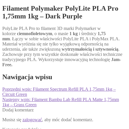
Filament Polymaker PolyLite PLA Pro
1,75mm 1kg – Dark Purple
PolyLite PLA Pro to filament 3D marki Polymarker w
kolorze
ciemnofioletowym
, o masie
1 kg
i średnicy
1,75
mm
. Łączy w sobie właściwości PolyLite PLA i PolyMax PLA.
Materiał wyróżnia się nie tylko wyjątkową odpornością na
uderzenia, ale także zwiększoną
wytrzymałością i sztywnością
.
Zachowuje przy tym wszystkie doskonałe właściwości techniczne
tradycyjnego PLA. Wykorzystuje innowacyjną technologię
Jam-
Free.
Nawigacja wpisu
Poprzedni wpis:
Filament Spectrum Refill PLA 1,75mm 1kg –
Circuit Green
Następny wpis:
Filament Bambu Lab Refill PLA Matte 1,75mm
1kg – Grass Green
Dodaj komentarz
Musisz się
zalogować
, aby móc dodać komentarz.