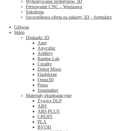
Wykonywanie prototypów 3D
Frezowanie CNC – Warszawa
Szkolenia
Szczegółowa oferta na pakiety 3D – formularz
Główna
Sklep
Drukarki 3D
Anet
Anycubic
Artillery
Bambu Lab
Creality
Dobot Mooz
Flashforge
Omni3D
Prusa
Snapmaker
Materiały eksploatacyjne
Żywice DLP
ABS
ABS PLUS
CPEHT
PLA
BVOH