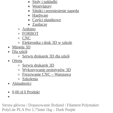
Stoły i nakładki
Wentylatory
Silniki i przeniesienie napędu
Hardware
Części plastikowe
Zasilacze
Arduino
FORBOT
CNC
Elektronika i druk 3D w szkole
Mingda 3D
Dla szkół
Serwis drukarek 3D dla szkół
Oferta
Serwis drukarek 3D
Wykonywanie prototypów 3D
Frezowanie CNC – Warszawa
Szkolenia
Aktualności
0,00
zł
0 Produkt
Strona główna
/
Dopasowanie Botland
/
Filament Polymaker
PolyLite PLA Pro 1,75mm 1kg – Dark Purple