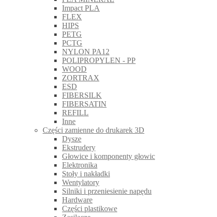
Impact PLA
FLEX
HIPS
PETG
PCTG
NYLON PA12
POLIPROPYLEN - PP
WOOD
ZORTRAX
ESD
FIBERSILK
FIBERSATIN
REFILL
Inne
Części zamienne do drukarek 3D
Dysze
Ekstrudery
Głowice i komponenty głowic
Elektronika
Stoły i nakładki
Wentylatory
Silniki i przeniesienie napędu
Hardware
Części plastikowe