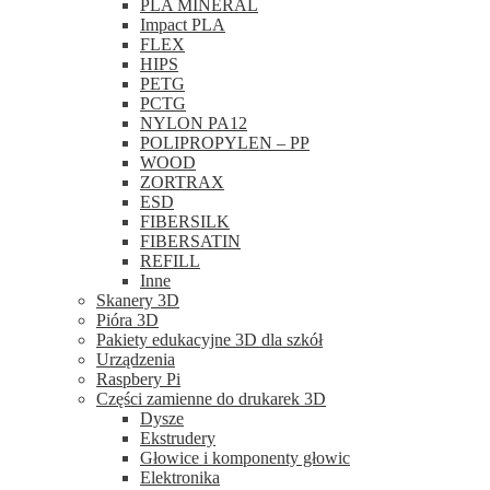
PLA MINERAL
Impact PLA
FLEX
HIPS
PETG
PCTG
NYLON PA12
POLIPROPYLEN – PP
WOOD
ZORTRAX
ESD
FIBERSILK
FIBERSATIN
REFILL
Inne
Skanery 3D
Pióra 3D
Pakiety edukacyjne 3D dla szkół
Urządzenia
Raspbery Pi
Części zamienne do drukarek 3D
Dysze
Ekstrudery
Głowice i komponenty głowic
Elektronika