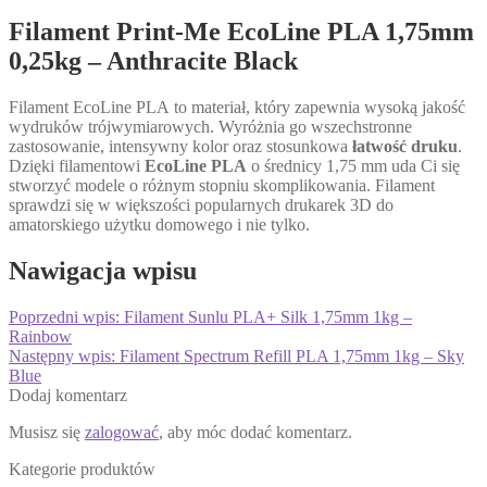
Filament Print-Me EcoLine PLA 1,75mm
0,25kg – Anthracite Black
Filament EcoLine PLA to materiał, który zapewnia wysoką jakość
wydruków trójwymiarowych. Wyróżnia go wszechstronne
zastosowanie, intensywny kolor oraz stosunkowa
łatwość druku
.
Dzięki filamentowi
EcoLine PLA
o średnicy 1,75 mm uda Ci się
stworzyć modele o różnym stopniu skomplikowania. Filament
sprawdzi się w większości popularnych drukarek 3D do
amatorskiego użytku domowego i nie tylko.
Nawigacja wpisu
Poprzedni wpis:
Filament Sunlu PLA+ Silk 1,75mm 1kg –
Rainbow
Następny wpis:
Filament Spectrum Refill PLA 1,75mm 1kg – Sky
Blue
Dodaj komentarz
Musisz się
zalogować
, aby móc dodać komentarz.
Kategorie produktów