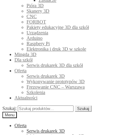
Zasilacze
Pióra 3D
Skanery 3D
CNC
FORBOT
Pakiety edukacyjne 3D dla szkół
Urządzenia
Arduino
Raspbery Pi
Elektronika i druk 3D w szkole
Mingda 3D
Dla szkół
Serwis drukarek 3D dla szkół
Oferta
Serwis drukarek 3D
Wykonywanie prototypów 3D
Frezowanie CNC – Warszawa
Szkolenia
Aktualności
Szukaj:
Szukaj
Menu
Oferta
Serwis drukarek 3D