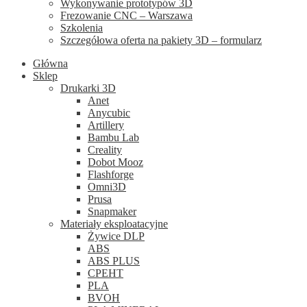
Wykonywanie prototypów 3D
Frezowanie CNC – Warszawa
Szkolenia
Szczegółowa oferta na pakiety 3D – formularz
Główna
Sklep
Drukarki 3D
Anet
Anycubic
Artillery
Bambu Lab
Creality
Dobot Mooz
Flashforge
Omni3D
Prusa
Snapmaker
Materiały eksploatacyjne
Żywice DLP
ABS
ABS PLUS
CPEHT
PLA
BVOH