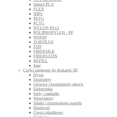
Impact PLA
FLEX
HIPS
PETG
PCTG
NYLON PA12
POLIPROPYLEN - PP
WOOD
ZORTRAX
ESD
FIBERSILK
FIBERSATIN
REFILL
Inne
Części zamienne do drukarek 3D
Dysze
Ekstrudery
Głowice i komponenty głowic
Elektronika
Stoły i nakładki
Wentylatory
Silniki i przeniesienie napędu
Hardware
Części plastikowe