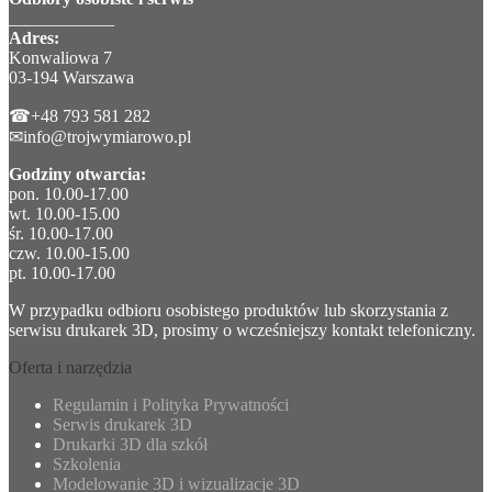
____________
Adres:
Konwaliowa 7
03-194 Warszawa
☎+48 793 581 282
✉info@trojwymiarowo.pl
Godziny otwarcia:
pon. 10.00-17.00
wt. 10.00-15.00
śr. 10.00-17.00
czw. 10.00-15.00
pt. 10.00-17.00
W przypadku odbioru osobistego produktów lub skorzystania z
serwisu drukarek 3D, prosimy o wcześniejszy kontakt telefoniczny.
Oferta i narzędzia
Regulamin i Polityka Prywatności
Serwis drukarek 3D
Drukarki 3D dla szkół
Szkolenia
Modelowanie 3D i wizualizacje 3D