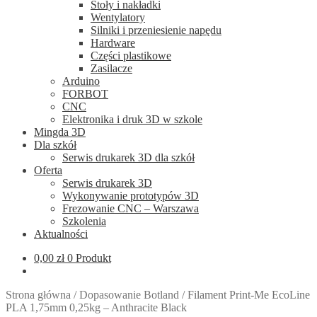
Stoły i nakładki
Wentylatory
Silniki i przeniesienie napędu
Hardware
Części plastikowe
Zasilacze
Arduino
FORBOT
CNC
Elektronika i druk 3D w szkole
Mingda 3D
Dla szkół
Serwis drukarek 3D dla szkół
Oferta
Serwis drukarek 3D
Wykonywanie prototypów 3D
Frezowanie CNC – Warszawa
Szkolenia
Aktualności
0,00
zł
0 Produkt
Strona główna
/
Dopasowanie Botland
/
Filament Print-Me EcoLine
PLA 1,75mm 0,25kg – Anthracite Black