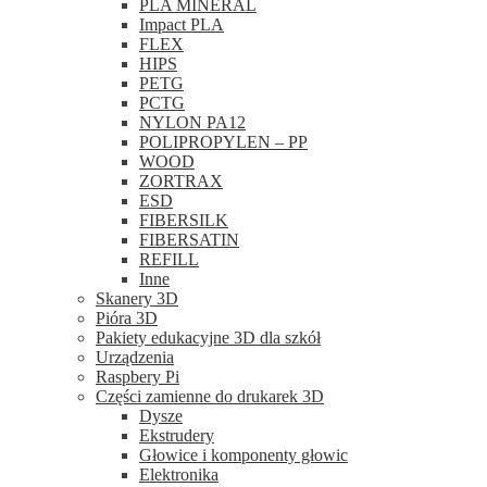
PLA MINERAL
Impact PLA
FLEX
HIPS
PETG
PCTG
NYLON PA12
POLIPROPYLEN – PP
WOOD
ZORTRAX
ESD
FIBERSILK
FIBERSATIN
REFILL
Inne
Skanery 3D
Pióra 3D
Pakiety edukacyjne 3D dla szkół
Urządzenia
Raspbery Pi
Części zamienne do drukarek 3D
Dysze
Ekstrudery
Głowice i komponenty głowic
Elektronika