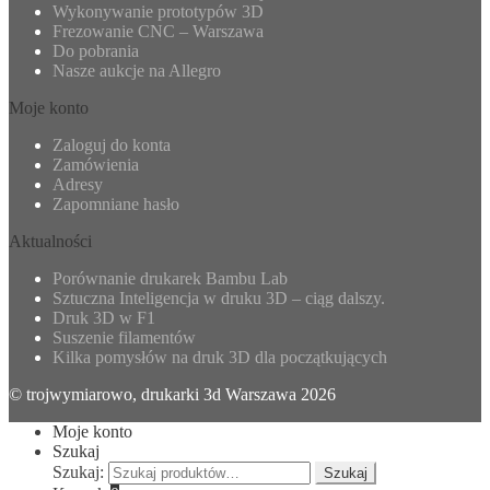
Wykonywanie prototypów 3D
Frezowanie CNC – Warszawa
Do pobrania
Nasze aukcje na Allegro
Moje konto
Zaloguj do konta
Zamówienia
Adresy
Zapomniane hasło
Aktualności
Porównanie drukarek Bambu Lab
Sztuczna Inteligencja w druku 3D – ciąg dalszy.
Druk 3D w F1
Suszenie filamentów
Kilka pomysłów na druk 3D dla początkujących
© trojwymiarowo, drukarki 3d Warszawa 2026
Moje konto
Szukaj
Szukaj:
Szukaj