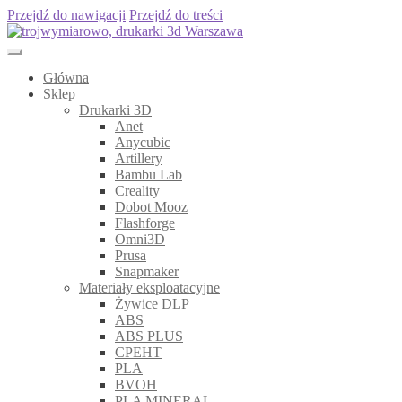
Przejdź do nawigacji
Przejdź do treści
Główna
Sklep
Drukarki 3D
Anet
Anycubic
Artillery
Bambu Lab
Creality
Dobot Mooz
Flashforge
Omni3D
Prusa
Snapmaker
Materiały eksploatacyjne
Żywice DLP
ABS
ABS PLUS
CPEHT
PLA
BVOH
PLA MINERAL