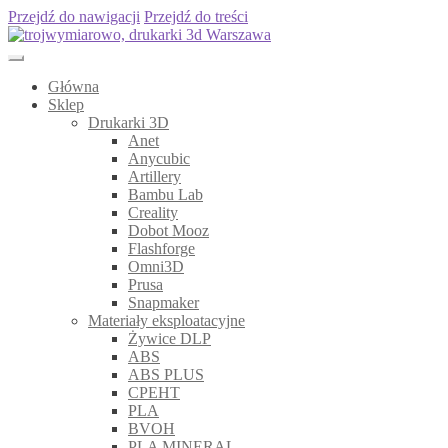
Przejdź do nawigacji
Przejdź do treści
Główna
Sklep
Drukarki 3D
Anet
Anycubic
Artillery
Bambu Lab
Creality
Dobot Mooz
Flashforge
Omni3D
Prusa
Snapmaker
Materiały eksploatacyjne
Żywice DLP
ABS
ABS PLUS
CPEHT
PLA
BVOH
PLA MINERAL