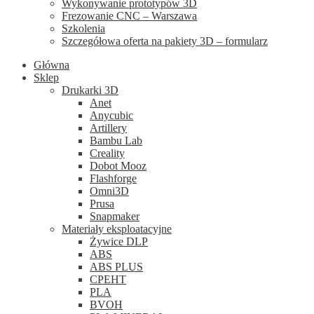
Wykonywanie prototypów 3D
Frezowanie CNC – Warszawa
Szkolenia
Szczegółowa oferta na pakiety 3D – formularz
Główna
Sklep
Drukarki 3D
Anet
Anycubic
Artillery
Bambu Lab
Creality
Dobot Mooz
Flashforge
Omni3D
Prusa
Snapmaker
Materiały eksploatacyjne
Żywice DLP
ABS
ABS PLUS
CPEHT
PLA
BVOH