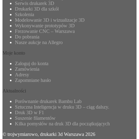
Serwis drukarek 3D
Drukarki 3D dla szkół
Szkolenia
Modelowanie 3D i wizualizacje 3D
Wykonywanie prototypów 3D
Frezowanie CNC – Warszawa
Do pobrania
Nasze aukcje na Allegro
Moje konto
Zaloguj do konta
Zamówienia
Adresy
Zapomniane hasło
Aktualności
Porównanie drukarek Bambu Lab
Sztuczna Inteligencja w druku 3D – ciąg dalszy.
Druk 3D w F1
Suszenie filamentów
Kilka pomysłów na druk 3D dla początkujących
© trojwymiarowo, drukarki 3d Warszawa 2026