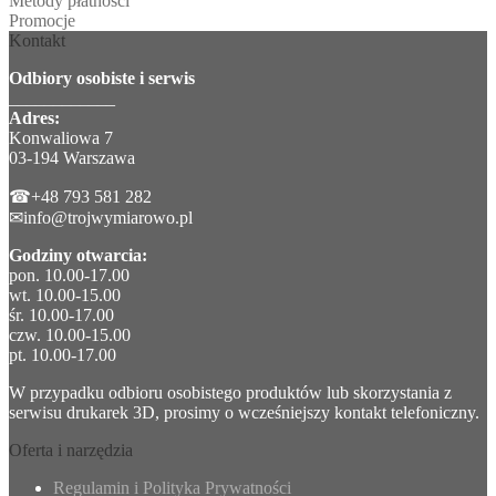
Metody płatności
Promocje
Kontakt
Odbiory osobiste i serwis
____________
Adres:
Konwaliowa 7
03-194 Warszawa
☎+48 793 581 282
✉info@trojwymiarowo.pl
Godziny otwarcia:
pon. 10.00-17.00
wt. 10.00-15.00
śr. 10.00-17.00
czw. 10.00-15.00
pt. 10.00-17.00
W przypadku odbioru osobistego produktów lub skorzystania z
serwisu drukarek 3D, prosimy o wcześniejszy kontakt telefoniczny.
Oferta i narzędzia
Regulamin i Polityka Prywatności