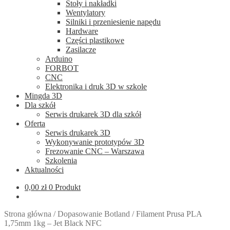
Stoły i nakładki
Wentylatory
Silniki i przeniesienie napędu
Hardware
Części plastikowe
Zasilacze
Arduino
FORBOT
CNC
Elektronika i druk 3D w szkole
Mingda 3D
Dla szkół
Serwis drukarek 3D dla szkół
Oferta
Serwis drukarek 3D
Wykonywanie prototypów 3D
Frezowanie CNC – Warszawa
Szkolenia
Aktualności
0,00
zł
0 Produkt
Strona główna
/
Dopasowanie Botland
/
Filament Prusa PLA
1,75mm 1kg – Jet Black NFC