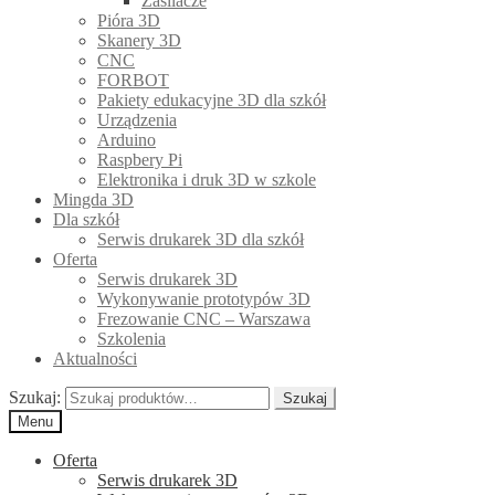
Zasilacze
Pióra 3D
Skanery 3D
CNC
FORBOT
Pakiety edukacyjne 3D dla szkół
Urządzenia
Arduino
Raspbery Pi
Elektronika i druk 3D w szkole
Mingda 3D
Dla szkół
Serwis drukarek 3D dla szkół
Oferta
Serwis drukarek 3D
Wykonywanie prototypów 3D
Frezowanie CNC – Warszawa
Szkolenia
Aktualności
Szukaj:
Szukaj
Menu
Oferta
Serwis drukarek 3D