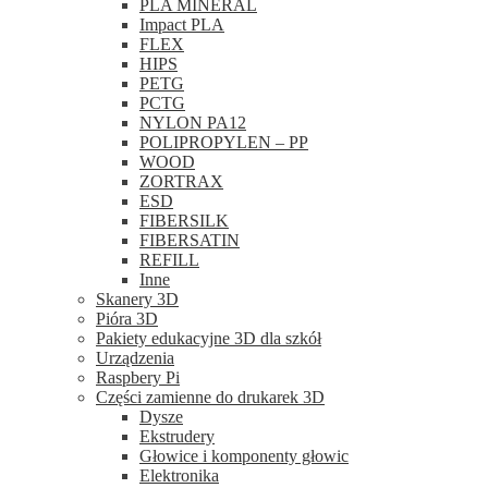
PLA MINERAL
Impact PLA
FLEX
HIPS
PETG
PCTG
NYLON PA12
POLIPROPYLEN – PP
WOOD
ZORTRAX
ESD
FIBERSILK
FIBERSATIN
REFILL
Inne
Skanery 3D
Pióra 3D
Pakiety edukacyjne 3D dla szkół
Urządzenia
Raspbery Pi
Części zamienne do drukarek 3D
Dysze
Ekstrudery
Głowice i komponenty głowic
Elektronika