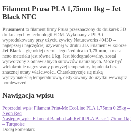
Filament Prusa PLA 1,75mm 1kg – Jet
Black NFC
Prusament
to filament firmy Prusa przeznaczony do drukarek 3D
drukujących w technologii FDM. Wykonany z
PLA
i
wyprodukowany przy użyciu żywicy Natureworks 4043D –
najlepszej i najczęściej używanej w druku 3D. Filament w kolorze
Jet Black
– głębokiej czerni. Jego średnica to
1,75 mm
, a masa
netto materiału jest równa
1 kg
. Jest biodegradowalny, został
wytworzony z odnawialnych surowców naturalnych. Może być
wielokrotnie nagrzewany powyżej temperatury topnienia bez
znacznej utraty właściwości. Charakteryzuje się niską
wytrzymałością temperaturową, dedykowany do użytku wewnątrz
pomieszczeń.
Nawigacja wpisu
Poprzedni wpis:
Filament Print-Me EcoLine PLA 1,75mm 0,25kg –
Neon Red
Następny wpis:
Filament Bambu Lab Refill PLA Basic 1,75mm 1kg
– Turquoise
Dodaj komentarz