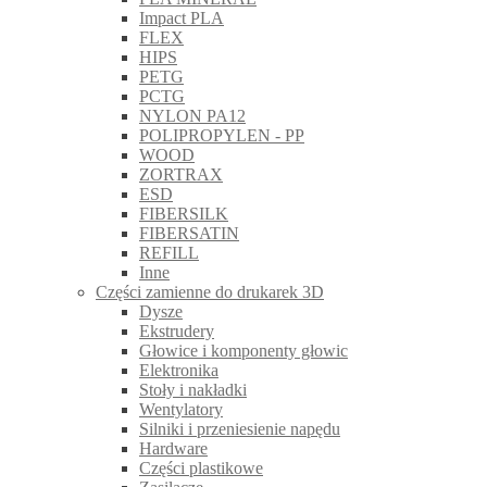
Impact PLA
FLEX
HIPS
PETG
PCTG
NYLON PA12
POLIPROPYLEN - PP
WOOD
ZORTRAX
ESD
FIBERSILK
FIBERSATIN
REFILL
Inne
Części zamienne do drukarek 3D
Dysze
Ekstrudery
Głowice i komponenty głowic
Elektronika
Stoły i nakładki
Wentylatory
Silniki i przeniesienie napędu
Hardware
Części plastikowe