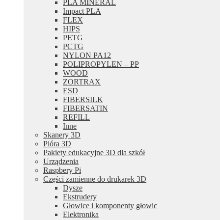
PLA MINERAL
Impact PLA
FLEX
HIPS
PETG
PCTG
NYLON PA12
POLIPROPYLEN – PP
WOOD
ZORTRAX
ESD
FIBERSILK
FIBERSATIN
REFILL
Inne
Skanery 3D
Pióra 3D
Pakiety edukacyjne 3D dla szkół
Urządzenia
Raspbery Pi
Części zamienne do drukarek 3D
Dysze
Ekstrudery
Głowice i komponenty głowic
Elektronika