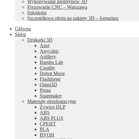
Wykonywanie prototypów 3D
Frezowanie CNC – Warszawa
Szkolenia
Szczegółowa oferta na pakiety 3D – formularz
Główna
Sklep
Drukarki 3D
Anet
Anycubic
Artillery
Bambu Lab
Creality
Dobot Mooz
Flashforge
Omni3D
Prusa
Snapmaker
Materiały eksploatacyjne
Żywice DLP
ABS
ABS PLUS
CPEHT
PLA
BVOH