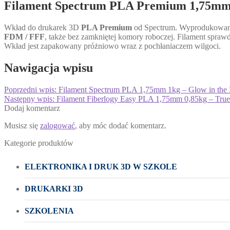
Filament Spectrum PLA Premium 1,75mm 
Wkład do drukarek 3D
PLA Premium
od Spectrum. Wyprodukowany z
FDM / FFF
, także bez zamkniętej komory roboczej. Filament spraw
Wkład jest zapakowany próżniowo wraz z pochłaniaczem wilgoci.
Nawigacja wpisu
Poprzedni wpis:
Filament Spectrum PLA 1,75mm 1kg – Glow in the
Następny wpis:
Filament Fiberlogy Easy PLA 1,75mm 0,85kg – Tru
Dodaj komentarz
Musisz się
zalogować
, aby móc dodać komentarz.
Kategorie produktów
ELEKTRONIKA I DRUK 3D W SZKOLE
DRUKARKI 3D
SZKOLENIA