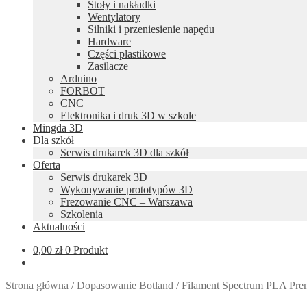
Stoły i nakładki
Wentylatory
Silniki i przeniesienie napędu
Hardware
Części plastikowe
Zasilacze
Arduino
FORBOT
CNC
Elektronika i druk 3D w szkole
Mingda 3D
Dla szkół
Serwis drukarek 3D dla szkół
Oferta
Serwis drukarek 3D
Wykonywanie prototypów 3D
Frezowanie CNC – Warszawa
Szkolenia
Aktualności
0,00
zł
0 Produkt
Strona główna
/
Dopasowanie Botland
/
Filament Spectrum PLA Pre