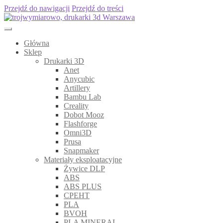
Przejdź do nawigacji
Przejdź do treści
Główna
Sklep
Drukarki 3D
Anet
Anycubic
Artillery
Bambu Lab
Creality
Dobot Mooz
Flashforge
Omni3D
Prusa
Snapmaker
Materiały eksploatacyjne
Żywice DLP
ABS
ABS PLUS
CPEHT
PLA
BVOH
PLA MINERAL