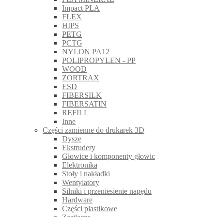
Impact PLA
FLEX
HIPS
PETG
PCTG
NYLON PA12
POLIPROPYLEN - PP
WOOD
ZORTRAX
ESD
FIBERSILK
FIBERSATIN
REFILL
Inne
Części zamienne do drukarek 3D
Dysze
Ekstrudery
Głowice i komponenty głowic
Elektronika
Stoły i nakładki
Wentylatory
Silniki i przeniesienie napędu
Hardware
Części plastikowe