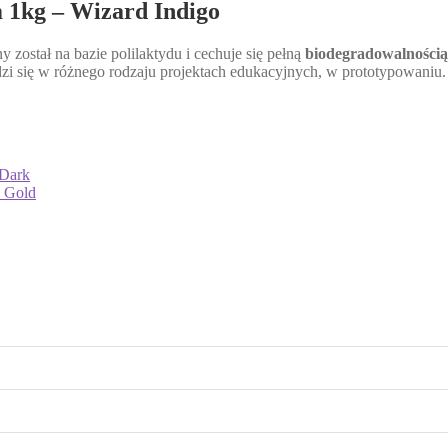
1kg – Wizard Indigo
ostał na bazie polilaktydu i cechuje się pełną
biodegradowalnością
dzi się w różnego rodzaju projektach edukacyjnych, w prototypowaniu
 Dark
e Gold