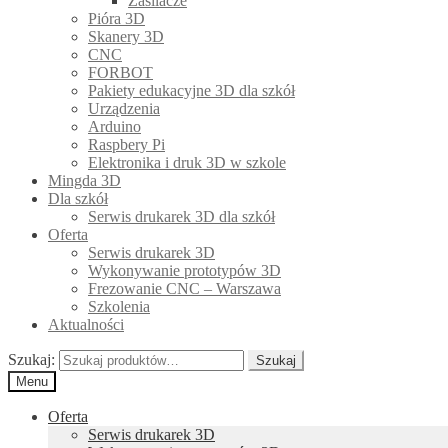
Zasilacze
Pióra 3D
Skanery 3D
CNC
FORBOT
Pakiety edukacyjne 3D dla szkół
Urządzenia
Arduino
Raspbery Pi
Elektronika i druk 3D w szkole
Mingda 3D
Dla szkół
Serwis drukarek 3D dla szkół
Oferta
Serwis drukarek 3D
Wykonywanie prototypów 3D
Frezowanie CNC – Warszawa
Szkolenia
Aktualności
Szukaj:
Szukaj
Menu
Oferta
Serwis drukarek 3D