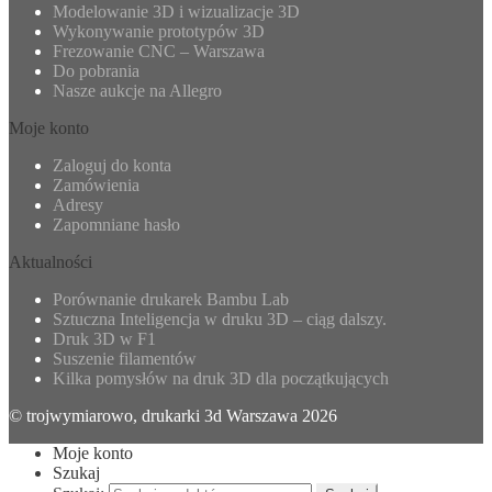
Modelowanie 3D i wizualizacje 3D
Wykonywanie prototypów 3D
Frezowanie CNC – Warszawa
Do pobrania
Nasze aukcje na Allegro
Moje konto
Zaloguj do konta
Zamówienia
Adresy
Zapomniane hasło
Aktualności
Porównanie drukarek Bambu Lab
Sztuczna Inteligencja w druku 3D – ciąg dalszy.
Druk 3D w F1
Suszenie filamentów
Kilka pomysłów na druk 3D dla początkujących
© trojwymiarowo, drukarki 3d Warszawa 2026
Moje konto
Szukaj