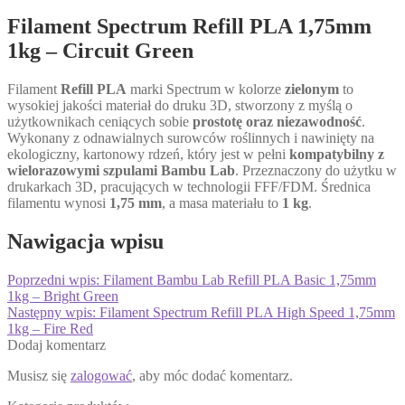
Filament Spectrum Refill PLA 1,75mm
1kg – Circuit Green
Filament
Refill PLA
marki Spectrum w kolorze
zielonym
to
wysokiej jakości materiał do druku 3D, stworzony z myślą o
użytkownikach ceniących sobie
prostotę oraz niezawodność
.
Wykonany z odnawialnych surowców roślinnych i nawinięty na
ekologiczny, kartonowy rdzeń, który jest w pełni
kompatybilny z
wielorazowymi szpulami Bambu Lab
. Przeznaczony do użytku w
drukarkach 3D, pracujących w technologii FFF/FDM. Średnica
filamentu wynosi
1,75 mm
, a masa materiału to
1 kg
.
Nawigacja wpisu
Poprzedni wpis:
Filament Bambu Lab Refill PLA Basic 1,75mm
1kg – Bright Green
Następny wpis:
Filament Spectrum Refill PLA High Speed 1,75mm
1kg – Fire Red
Dodaj komentarz
Musisz się
zalogować
, aby móc dodać komentarz.