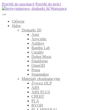
Przejdź do nawigacji
Przejdź do treści
Główna
Sklep
Drukarki 3D
Anet
Anycubic
Artillery
Bambu Lab
Creality
Dobot Mooz
Flashforge
Omni3D
Prusa
Snapmaker
Materiały eksploatacyjne
Żywice DLP
ABS
ABS PLUS
CPEHT
PLA
BVOH
PLA MINERAL