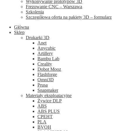
Wykonywanie prototypów 3D
Frezowanie CNC – Warszawa
Szkolenia
Szczegółowa oferta na pakiety 3D – formularz
Główna
Sklep
Drukarki 3D
Anet
Anycubic
Artillery
Bambu Lab
Creality
Dobot Mooz
Flashforge
Omni3D
Prusa
Snapmaker
Materiały eksploatacyjne
Żywice DLP
ABS
ABS PLUS
CPEHT
PLA
BVOH