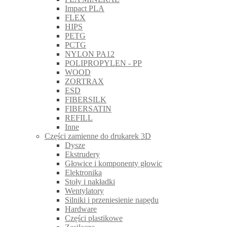
Impact PLA
FLEX
HIPS
PETG
PCTG
NYLON PA12
POLIPROPYLEN - PP
WOOD
ZORTRAX
ESD
FIBERSILK
FIBERSATIN
REFILL
Inne
Części zamienne do drukarek 3D
Dysze
Ekstrudery
Głowice i komponenty głowic
Elektronika
Stoły i nakładki
Wentylatory
Silniki i przeniesienie napędu
Hardware
Części plastikowe