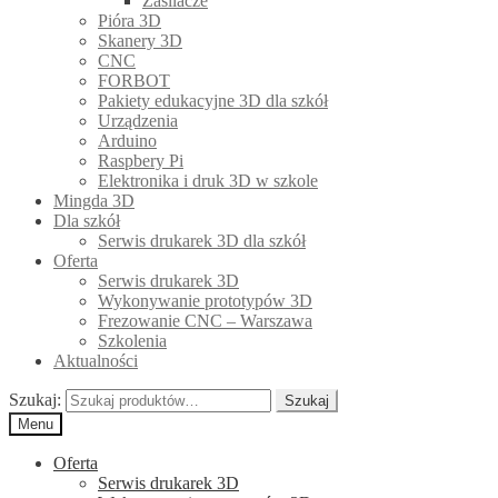
Zasilacze
Pióra 3D
Skanery 3D
CNC
FORBOT
Pakiety edukacyjne 3D dla szkół
Urządzenia
Arduino
Raspbery Pi
Elektronika i druk 3D w szkole
Mingda 3D
Dla szkół
Serwis drukarek 3D dla szkół
Oferta
Serwis drukarek 3D
Wykonywanie prototypów 3D
Frezowanie CNC – Warszawa
Szkolenia
Aktualności
Szukaj:
Szukaj
Menu
Oferta
Serwis drukarek 3D