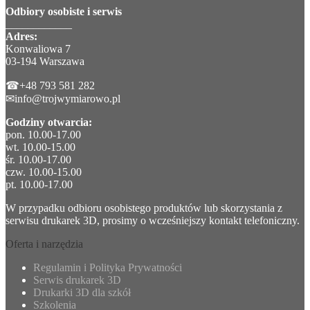
Odbiory osobiste i serwis
____________
Adres:
Konwaliowa 7
03-194 Warszawa
☎+48 793 581 282
✉info@trojwymiarowo.pl
Godziny otwarcia:
pon. 10.00-17.00
wt. 10.00-15.00
śr. 10.00-17.00
czw. 10.00-15.00
pt. 10.00-17.00
W przypadku odbioru osobistego produktów lub skorzystania z
serwisu drukarek 3D, prosimy o wcześniejszy kontakt telefoniczny.
Oferta i narzędzia
Regulamin i Polityka Prywatności
Serwis drukarek 3D
Drukarki 3D dla szkół
Szkolenia