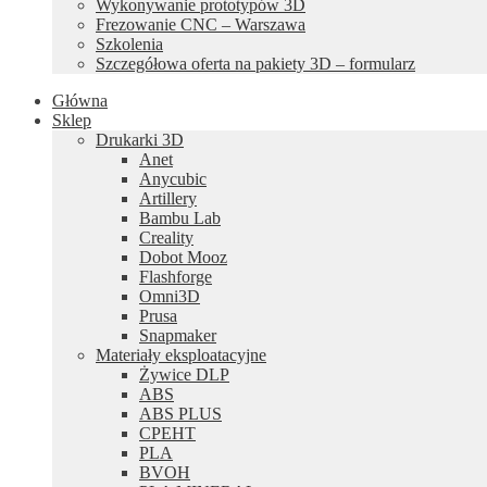
Wykonywanie prototypów 3D
Frezowanie CNC – Warszawa
Szkolenia
Szczegółowa oferta na pakiety 3D – formularz
Główna
Sklep
Drukarki 3D
Anet
Anycubic
Artillery
Bambu Lab
Creality
Dobot Mooz
Flashforge
Omni3D
Prusa
Snapmaker
Materiały eksploatacyjne
Żywice DLP
ABS
ABS PLUS
CPEHT
PLA
BVOH