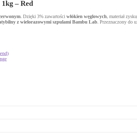
 1kg – Red
zerwonym
. Dzięki 3% zawartości
włókien węglowych
, materiał zysk
tybilny z wielorazowymi szpulami Bambu Lab
. Przeznaczony do 
end)
ange