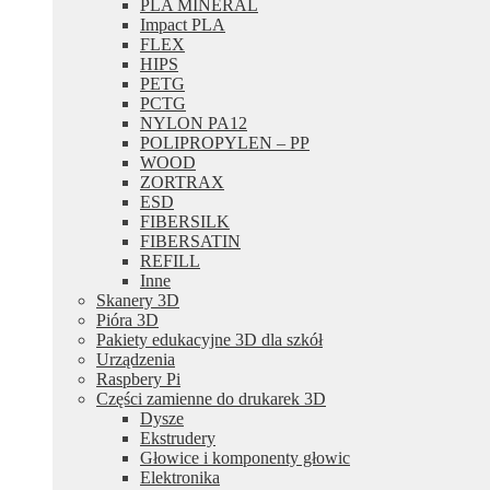
PLA MINERAL
Impact PLA
FLEX
HIPS
PETG
PCTG
NYLON PA12
POLIPROPYLEN – PP
WOOD
ZORTRAX
ESD
FIBERSILK
FIBERSATIN
REFILL
Inne
Skanery 3D
Pióra 3D
Pakiety edukacyjne 3D dla szkół
Urządzenia
Raspbery Pi
Części zamienne do drukarek 3D
Dysze
Ekstrudery
Głowice i komponenty głowic
Elektronika