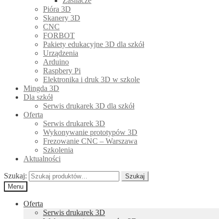
Zasilacze
Pióra 3D
Skanery 3D
CNC
FORBOT
Pakiety edukacyjne 3D dla szkół
Urządzenia
Arduino
Raspbery Pi
Elektronika i druk 3D w szkole
Mingda 3D
Dla szkół
Serwis drukarek 3D dla szkół
Oferta
Serwis drukarek 3D
Wykonywanie prototypów 3D
Frezowanie CNC – Warszawa
Szkolenia
Aktualności
Szukaj:
Szukaj
Menu
Oferta
Serwis drukarek 3D