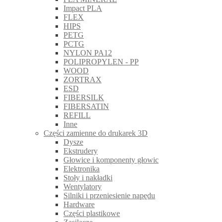
Impact PLA
FLEX
HIPS
PETG
PCTG
NYLON PA12
POLIPROPYLEN - PP
WOOD
ZORTRAX
ESD
FIBERSILK
FIBERSATIN
REFILL
Inne
Części zamienne do drukarek 3D
Dysze
Ekstrudery
Głowice i komponenty głowic
Elektronika
Stoły i nakładki
Wentylatory
Silniki i przeniesienie napędu
Hardware
Części plastikowe