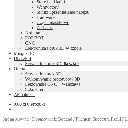
Stoły i nakładki
Wentylatory
Silniki i przeniesienie napędu
Hardware
Części plastikowe
Zasilacze
Arduino
FORBOT
CNC
Elektronika i druk 3D w szkole
Mingda 3D
Dla szkół
Serwis drukarek 3D dla szkół
Oferta
Serwis drukarek 3D
Wykonywanie prototypów 3D
Frezowanie CNC – Warszawa
Szkolenia
Aktualności
0,00
zł
0 Produkt
Strona główna
/
Dopasowanie Botland
/
Filament Spectrum Refill 