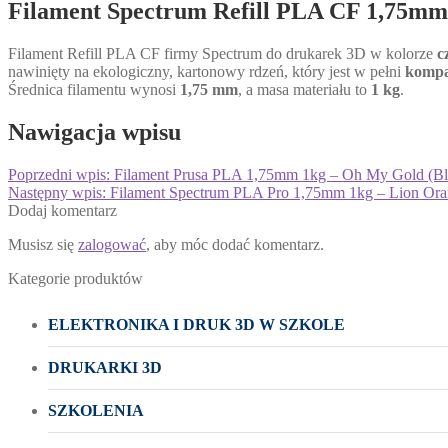
Filament Spectrum Refill PLA CF 1,75mm
Filament Refill PLA CF firmy Spectrum do drukarek 3D w kolorze
c
nawinięty na ekologiczny, kartonowy rdzeń, który jest w pełni
kompa
Średnica filamentu wynosi
1,75 mm
, a masa materiału to
1 kg
.
Nawigacja wpisu
Poprzedni wpis:
Filament Prusa PLA 1,75mm 1kg – Oh My Gold (Bl
Następny wpis:
Filament Spectrum PLA Pro 1,75mm 1kg – Lion Or
Dodaj komentarz
Musisz się
zalogować
, aby móc dodać komentarz.
Kategorie produktów
ELEKTRONIKA I DRUK 3D W SZKOLE
DRUKARKI 3D
SZKOLENIA