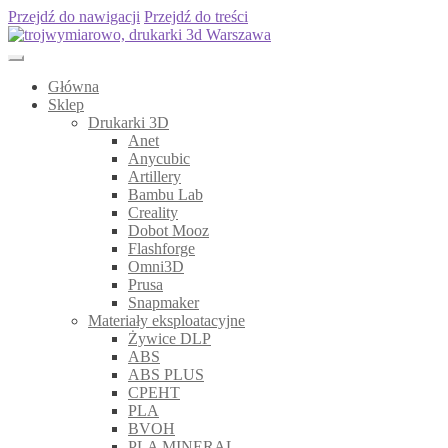
Przejdź do nawigacji
Przejdź do treści
Główna
Sklep
Drukarki 3D
Anet
Anycubic
Artillery
Bambu Lab
Creality
Dobot Mooz
Flashforge
Omni3D
Prusa
Snapmaker
Materiały eksploatacyjne
Żywice DLP
ABS
ABS PLUS
CPEHT
PLA
BVOH
PLA MINERAL