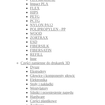
Impact PLA
FLEX
HIPS
PETG
PCTG
NYLON PA12
POLIPROPYLEN - PP
WOOD
ZORTRAX
ESD
FIBERSILK
FIBERSATIN
REFILL
Inne
Części zamienne do drukarek 3D
Dysze
Ekstrudery
Głowice i komponenty głowic
Elektronika
Stoły i nakładki
Wentylatory
Silniki i przeniesienie napędu
Hardware
Części plastikowe