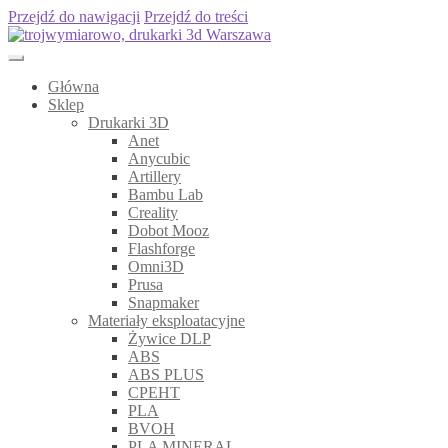
Przejdź do nawigacji
Przejdź do treści
Główna
Sklep
Drukarki 3D
Anet
Anycubic
Artillery
Bambu Lab
Creality
Dobot Mooz
Flashforge
Omni3D
Prusa
Snapmaker
Materiały eksploatacyjne
Żywice DLP
ABS
ABS PLUS
CPEHT
PLA
BVOH
PLA MINERAL