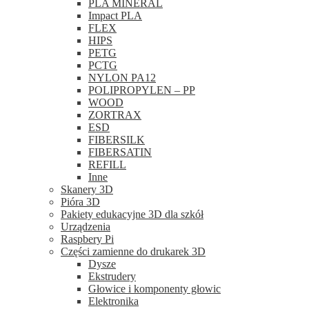
PLA MINERAL
Impact PLA
FLEX
HIPS
PETG
PCTG
NYLON PA12
POLIPROPYLEN – PP
WOOD
ZORTRAX
ESD
FIBERSILK
FIBERSATIN
REFILL
Inne
Skanery 3D
Pióra 3D
Pakiety edukacyjne 3D dla szkół
Urządzenia
Raspbery Pi
Części zamienne do drukarek 3D
Dysze
Ekstrudery
Głowice i komponenty głowic
Elektronika