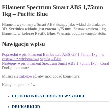
Filament Spectrum Smart ABS 1,75mm
1kg – Pacific Blue
Filament wykonany z Smart ABS służący jako wkład do drukarek
3D.
Średnica wkładu jest równa 1,75 mm
. Zestaw zawiera 1 kg
filamentu w
kolorze Pacific Blue
. Wymaga podgrzewanego stołu.
Nawigacja wpisu
Poprzedni wpis:
Filament Bambu Lab ABS-GF 1,75mm 1kg – w
zestawie z wielorazową szpulą – Blue
Następny wpis:
Filament Spectrum Smart ABS 1,75mm 1kg – Coral
Dodaj komentarz
Musisz się
zalogować
, aby móc dodać komentarz.
Kategorie produktów
ELEKTRONIKA I DRUK 3D W SZKOLE
DRUKARKI 3D