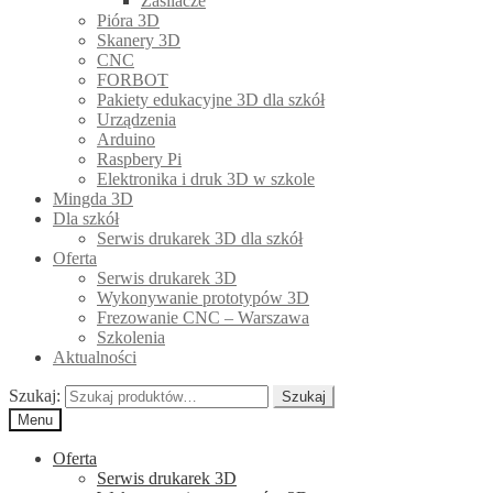
Zasilacze
Pióra 3D
Skanery 3D
CNC
FORBOT
Pakiety edukacyjne 3D dla szkół
Urządzenia
Arduino
Raspbery Pi
Elektronika i druk 3D w szkole
Mingda 3D
Dla szkół
Serwis drukarek 3D dla szkół
Oferta
Serwis drukarek 3D
Wykonywanie prototypów 3D
Frezowanie CNC – Warszawa
Szkolenia
Aktualności
Szukaj:
Szukaj
Menu
Oferta
Serwis drukarek 3D