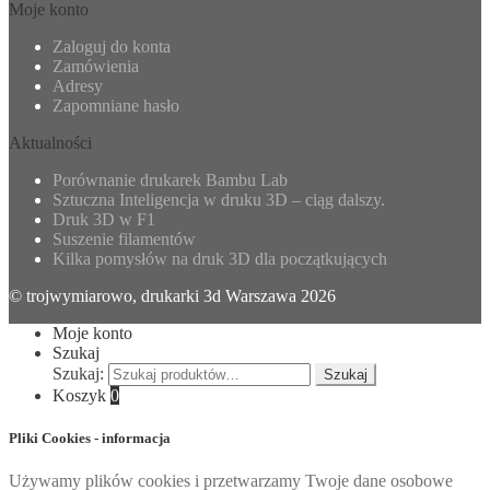
Moje konto
Zaloguj do konta
Zamówienia
Adresy
Zapomniane hasło
Aktualności
Porównanie drukarek Bambu Lab
Sztuczna Inteligencja w druku 3D – ciąg dalszy.
Druk 3D w F1
Suszenie filamentów
Kilka pomysłów na druk 3D dla początkujących
© trojwymiarowo, drukarki 3d Warszawa 2026
Moje konto
Szukaj
Szukaj:
Szukaj
Koszyk
0
Pliki Cookies - informacja
Używamy plików cookies i przetwarzamy Twoje dane osobowe