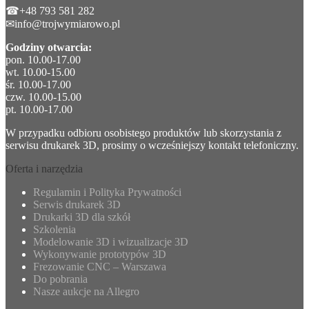
☎+48 793 581 282
✉info@trojwymiarowo.pl
Godziny otwarcia:
pon. 10.00-17.00
wt. 10.00-15.00
śr. 10.00-17.00
czw. 10.00-15.00
pt. 10.00-17.00
W przypadku odbioru osobistego produktów lub skorzystania z
serwisu drukarek 3D, prosimy o wcześniejszy kontakt telefoniczny.
Oferta i narzędzia
Regulamin i Polityka Prywatności
Serwis drukarek 3D
Drukarki 3D dla szkół
Szkolenia
Modelowanie 3D i wizualizacje 3D
Wykonywanie prototypów 3D
Frezowanie CNC – Warszawa
Do pobrania
Nasze aukcje na Allegro