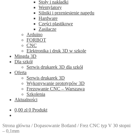
Stoły i nakładki
Wentylatory
Silniki i przeniesienie napędu
Hardware
Części plastikowe
Zasilacze
Arduino
FORBOT
CNC
Elektronika i druk 3D w szkole
Mingda 3D
Dla szkół
Serwis drukarek 3D dla szkół
Oferta
Serwis drukarek 3D
Wykonywanie prototypów 3D
Frezowanie CNC – Warszawa
Szkolenia
Aktualności
0,00
zł
0 Produkt
Strona główna
/
Dopasowanie Botland
/
Frez CNC typ V 30 stopni
– 0,1mm