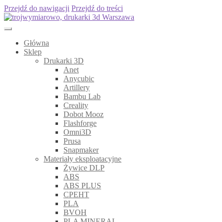
Przejdź do nawigacji
Przejdź do treści
Główna
Sklep
Drukarki 3D
Anet
Anycubic
Artillery
Bambu Lab
Creality
Dobot Mooz
Flashforge
Omni3D
Prusa
Snapmaker
Materiały eksploatacyjne
Żywice DLP
ABS
ABS PLUS
CPEHT
PLA
BVOH
PLA MINERAL