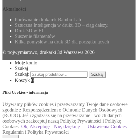
Aktualności
Porównanie drukarek Bambu Lab
Sztuczna Inteligencja w druku 3D – ciąg dalszy.
Druk 3D w F1
Suszenie filamentów
Kilka pomysłów na druk 3D dla początkujących
© trojwymiarowo, drukarki 3d Warszawa 2026
Moje konto
Szukaj
Szukaj:
Szukaj
Koszyk
0
Pliki Cookies - informacja
Używamy plików cookies i przetwarzamy Twoje dane osobowe
zgodnie z Rozporządzeniem o Ochronie Danych Osobowych
(RODO). Jeśli zgadzasz się na przetwarzanie Twoich danych
osobowych zaakceptuj naszą Politykę Prywatności i Politykę
Cookies
Ok, Akceptuję
Nie, dziękuję
Ustawienia Cookies
Regulamin i Polityka Prywatności