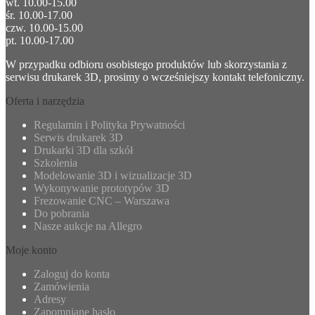
wt. 10.00-15.00
śr. 10.00-17.00
czw. 10.00-15.00
pt. 10.00-17.00
W przypadku odbioru osobistego produktów lub skorzystania z
serwisu drukarek 3D, prosimy o wcześniejszy kontakt telefoniczny.
Oferta i narzędzia
Regulamin i Polityka Prywatności
Serwis drukarek 3D
Drukarki 3D dla szkół
Szkolenia
Modelowanie 3D i wizualizacje 3D
Wykonywanie prototypów 3D
Frezowanie CNC – Warszawa
Do pobrania
Nasze aukcje na Allegro
Moje konto
Zaloguj do konta
Zamówienia
Adresy
Zapomniane hasło