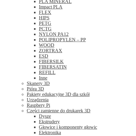
PLA MINERAL
Impact PLA
FLEX
HIPS
PETG
PCTG
NYLON PA12
POLIPROPYLEN – PP
WOOD
ZORTRAX
ESD
FIBERSILK
FIBERSATIN
REFILL
Inne
Skanery 3D
Pióra 3D
Pakiety edukacyjne 3D dla szkół
Urządzenia
Raspbery Pi
Części zamienne do drukarek 3D
Dysze
Ekstrudery
Głowice i komponenty głowic
Elektronika