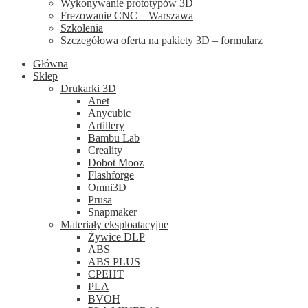
Wykonywanie prototypów 3D
Frezowanie CNC – Warszawa
Szkolenia
Szczegółowa oferta na pakiety 3D – formularz
Główna
Sklep
Drukarki 3D
Anet
Anycubic
Artillery
Bambu Lab
Creality
Dobot Mooz
Flashforge
Omni3D
Prusa
Snapmaker
Materiały eksploatacyjne
Żywice DLP
ABS
ABS PLUS
CPEHT
PLA
BVOH