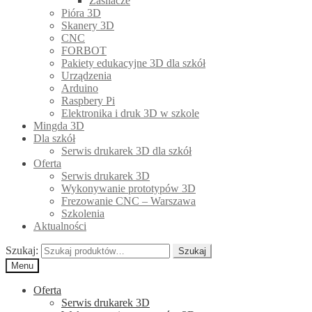
Zasilacze
Pióra 3D
Skanery 3D
CNC
FORBOT
Pakiety edukacyjne 3D dla szkół
Urządzenia
Arduino
Raspbery Pi
Elektronika i druk 3D w szkole
Mingda 3D
Dla szkół
Serwis drukarek 3D dla szkół
Oferta
Serwis drukarek 3D
Wykonywanie prototypów 3D
Frezowanie CNC – Warszawa
Szkolenia
Aktualności
Szukaj:
Szukaj
Menu
Oferta
Serwis drukarek 3D