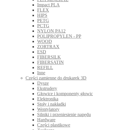
Impact PLA
FLEX
HIPS
PETG
PCTG
NYLON PA12
POLIPROPYLEN - PP
WOOD
ZORTRAX
ESD
FIBERSILK
FIBERSATIN
REFILL
Inne
Części zamienne do drukarek 3D
Dysze
Ekstrudery
Głowice i komponenty głowic
Elektronika
Stoły i nakładki
Wentylatory
Silniki i przeniesienie napędu
Hardware
Części plastikowe