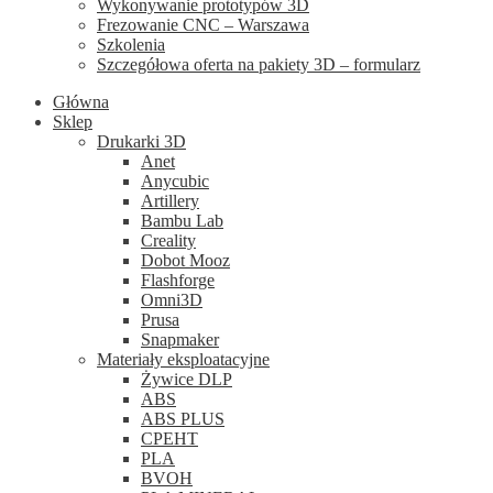
Wykonywanie prototypów 3D
Frezowanie CNC – Warszawa
Szkolenia
Szczegółowa oferta na pakiety 3D – formularz
Główna
Sklep
Drukarki 3D
Anet
Anycubic
Artillery
Bambu Lab
Creality
Dobot Mooz
Flashforge
Omni3D
Prusa
Snapmaker
Materiały eksploatacyjne
Żywice DLP
ABS
ABS PLUS
CPEHT
PLA
BVOH