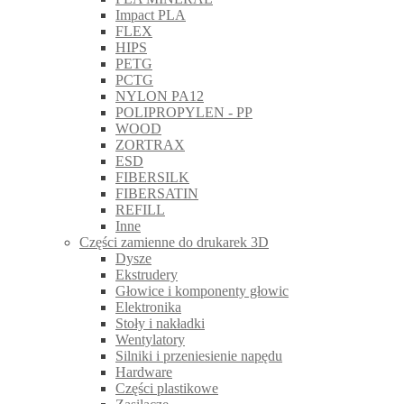
Impact PLA
FLEX
HIPS
PETG
PCTG
NYLON PA12
POLIPROPYLEN - PP
WOOD
ZORTRAX
ESD
FIBERSILK
FIBERSATIN
REFILL
Inne
Części zamienne do drukarek 3D
Dysze
Ekstrudery
Głowice i komponenty głowic
Elektronika
Stoły i nakładki
Wentylatory
Silniki i przeniesienie napędu
Hardware
Części plastikowe