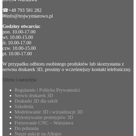
☎+48 793 581 282
✉info@trojwymiarowo.pl
Godziny otwarcia:
pon. 10.00-17.00
wt. 10.00-15.00
śr. 10.00-17.00
czw. 10.00-15.00
pt. 10.00-17.00
W przypadku odbioru osobistego produktów lub skorzystania z
serwisu drukarek 3D, prosimy o wcześniejszy kontakt telefoniczny.
Oferta i narzędzia
Regulamin i Polityka Prywatności
Serwis drukarek 3D
Drukarki 3D dla szkół
Szkolenia
Modelowanie 3D i wizualizacje 3D
Wykonywanie prototypów 3D
Frezowanie CNC – Warszawa
Do pobrania
Nasze aukcje na Allegro