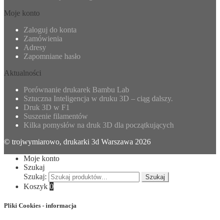
Moje konto
Zaloguj do konta
Zamówienia
Adresy
Zapomniane hasło
Aktualności
Porównanie drukarek Bambu Lab
Sztuczna Inteligencja w druku 3D – ciąg dalszy.
Druk 3D w F1
Suszenie filamentów
Kilka pomysłów na druk 3D dla początkujących
© trojwymiarowo, drukarki 3d Warszawa 2026
Moje konto
Szukaj
Szukaj:
Szukaj
Koszyk
0
Pliki Cookies - informacja