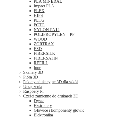
PLA MINERAL
Impact PLA
FLEX
HIPS
PETG
PCTG
NYLON PA12
POLIPROPYLEN – PP
WOOD
ZORTRAX
ESD
FIBERSILK
FIBERSATIN
REFILL
Inne
Skanery 3D
Pióra 3D
Pakiety edukacyjne 3D dla szkół
Urządzenia
Raspbery Pi
Części zamienne do drukarek 3D
Dysze
Ekstrudery
Głowice i komponenty głowic
Elektronika