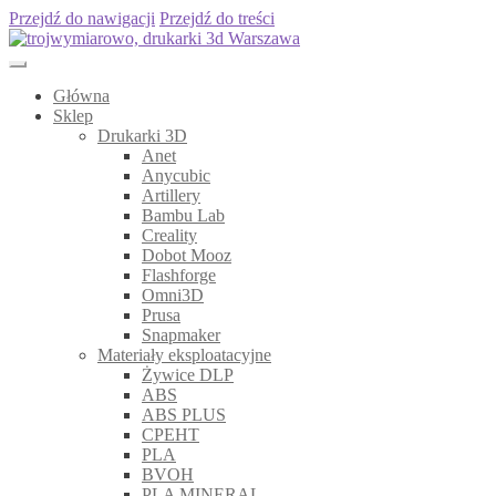
Przejdź do nawigacji
Przejdź do treści
Główna
Sklep
Drukarki 3D
Anet
Anycubic
Artillery
Bambu Lab
Creality
Dobot Mooz
Flashforge
Omni3D
Prusa
Snapmaker
Materiały eksploatacyjne
Żywice DLP
ABS
ABS PLUS
CPEHT
PLA
BVOH
PLA MINERAL