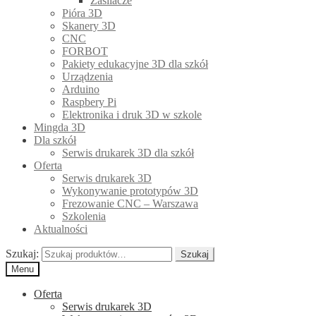
Zasilacze
Pióra 3D
Skanery 3D
CNC
FORBOT
Pakiety edukacyjne 3D dla szkół
Urządzenia
Arduino
Raspbery Pi
Elektronika i druk 3D w szkole
Mingda 3D
Dla szkół
Serwis drukarek 3D dla szkół
Oferta
Serwis drukarek 3D
Wykonywanie prototypów 3D
Frezowanie CNC – Warszawa
Szkolenia
Aktualności
Szukaj:
Szukaj
Menu
Oferta
Serwis drukarek 3D