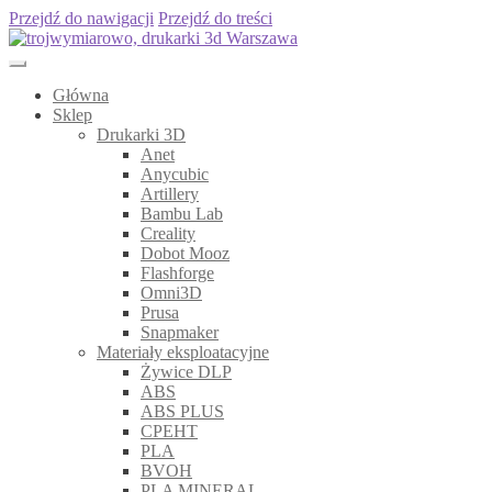
Przejdź do nawigacji
Przejdź do treści
Główna
Sklep
Drukarki 3D
Anet
Anycubic
Artillery
Bambu Lab
Creality
Dobot Mooz
Flashforge
Omni3D
Prusa
Snapmaker
Materiały eksploatacyjne
Żywice DLP
ABS
ABS PLUS
CPEHT
PLA
BVOH
PLA MINERAL