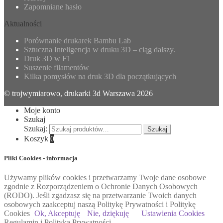
Zapomniane hasło
Aktualności
Porównanie drukarek Bambu Lab
Sztuczna Inteligencja w druku 3D – ciąg dalszy.
Druk 3D w F1
Suszenie filamentów
Kilka pomysłów na druk 3D dla początkujących
© trojwymiarowo, drukarki 3d Warszawa 2026
Moje konto
Szukaj
Szukaj:
Szukaj
Koszyk
0
Pliki Cookies - informacja
Używamy plików cookies i przetwarzamy Twoje dane osobowe
zgodnie z Rozporządzeniem o Ochronie Danych Osobowych
(RODO). Jeśli zgadzasz się na przetwarzanie Twoich danych
osobowych zaakceptuj naszą Politykę Prywatności i Politykę
Cookies
Ok, Akceptuję
Nie, dziękuję
Ustawienia Cookies
Regulamin i Polityka Prywatności