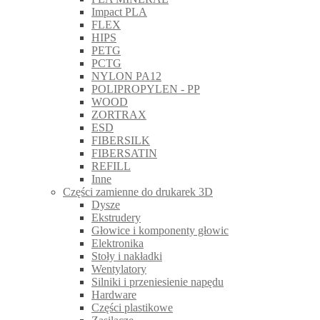
Impact PLA
FLEX
HIPS
PETG
PCTG
NYLON PA12
POLIPROPYLEN - PP
WOOD
ZORTRAX
ESD
FIBERSILK
FIBERSATIN
REFILL
Inne
Części zamienne do drukarek 3D
Dysze
Ekstrudery
Głowice i komponenty głowic
Elektronika
Stoły i nakładki
Wentylatory
Silniki i przeniesienie napędu
Hardware
Części plastikowe