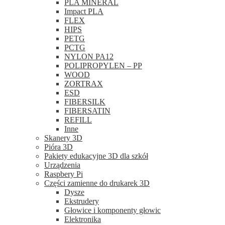
PLA MINERAL
Impact PLA
FLEX
HIPS
PETG
PCTG
NYLON PA12
POLIPROPYLEN – PP
WOOD
ZORTRAX
ESD
FIBERSILK
FIBERSATIN
REFILL
Inne
Skanery 3D
Pióra 3D
Pakiety edukacyjne 3D dla szkół
Urządzenia
Raspbery Pi
Części zamienne do drukarek 3D
Dysze
Ekstrudery
Głowice i komponenty głowic
Elektronika