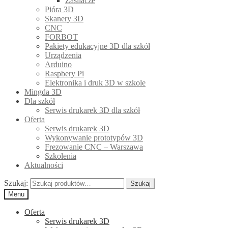
Zasilacze
Pióra 3D
Skanery 3D
CNC
FORBOT
Pakiety edukacyjne 3D dla szkół
Urządzenia
Arduino
Raspbery Pi
Elektronika i druk 3D w szkole
Mingda 3D
Dla szkół
Serwis drukarek 3D dla szkół
Oferta
Serwis drukarek 3D
Wykonywanie prototypów 3D
Frezowanie CNC – Warszawa
Szkolenia
Aktualności
Szukaj:
Szukaj
Menu
Oferta
Serwis drukarek 3D