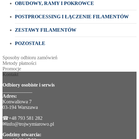
OBUDOWY, RAMY I POKROWCE
POSTPROCESSING I ŁĄCZENIE FILAMENTÓW
ZESTAWY FILAMENTÓW
POZOSTAŁE
Sposoby odbioru zamówień
Metody płatności
Promocje
Kontakt
Odbiory osobiste i serwis
____________
Adres:
Konwaliowa 7
03-194 Warszawa
☎+48 793 581 282
✉info@trojwymiarowo.pl
Godziny otwarcia: