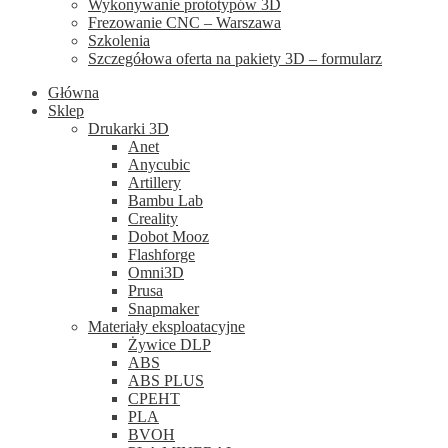
Wykonywanie prototypów 3D
Frezowanie CNC – Warszawa
Szkolenia
Szczegółowa oferta na pakiety 3D – formularz
Główna
Sklep
Drukarki 3D
Anet
Anycubic
Artillery
Bambu Lab
Creality
Dobot Mooz
Flashforge
Omni3D
Prusa
Snapmaker
Materiały eksploatacyjne
Żywice DLP
ABS
ABS PLUS
CPEHT
PLA
BVOH