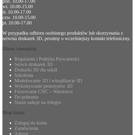
pon. 10.00-17.00
wt. 10.00-15.00
śr. 10.00-17.00
czw. 10.00-15.00
pt. 10.00-17.00
W przypadku odbioru osobistego produktów lub skorzystania z
serwisu drukarek 3D, prosimy o wcześniejszy kontakt telefoniczny.
Oferta i narzędzia
Regulamin i Polityka Prywatności
Serwis drukarek 3D
Drukarki 3D dla szkół
Szkolenia
Modelowanie 3D i wizualizacje 3D
Wykonywanie prototypów 3D
Frezowanie CNC – Warszawa
Do pobrania
Nasze aukcje na Allegro
Moje konto
Zaloguj do konta
Zamówienia
Adresy