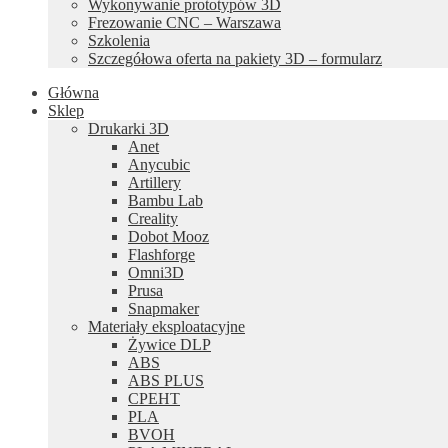
Wykonywanie prototypów 3D
Frezowanie CNC – Warszawa
Szkolenia
Szczegółowa oferta na pakiety 3D – formularz
Główna
Sklep
Drukarki 3D
Anet
Anycubic
Artillery
Bambu Lab
Creality
Dobot Mooz
Flashforge
Omni3D
Prusa
Snapmaker
Materiały eksploatacyjne
Żywice DLP
ABS
ABS PLUS
CPEHT
PLA
BVOH