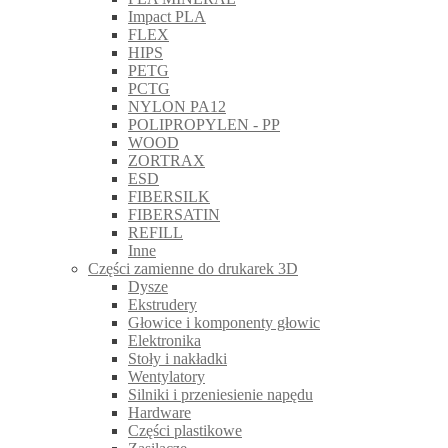
Impact PLA
FLEX
HIPS
PETG
PCTG
NYLON PA12
POLIPROPYLEN - PP
WOOD
ZORTRAX
ESD
FIBERSILK
FIBERSATIN
REFILL
Inne
Części zamienne do drukarek 3D
Dysze
Ekstrudery
Głowice i komponenty głowic
Elektronika
Stoły i nakładki
Wentylatory
Silniki i przeniesienie napędu
Hardware
Części plastikowe