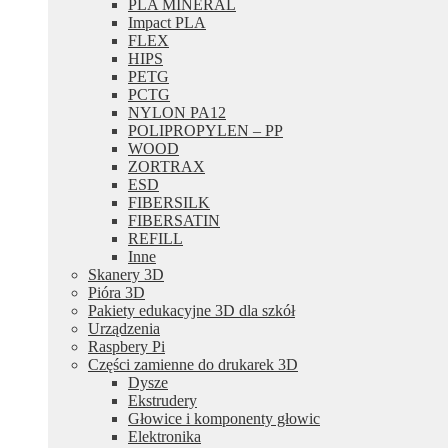
PLA MINERAL
Impact PLA
FLEX
HIPS
PETG
PCTG
NYLON PA12
POLIPROPYLEN – PP
WOOD
ZORTRAX
ESD
FIBERSILK
FIBERSATIN
REFILL
Inne
Skanery 3D
Pióra 3D
Pakiety edukacyjne 3D dla szkół
Urządzenia
Raspbery Pi
Części zamienne do drukarek 3D
Dysze
Ekstrudery
Głowice i komponenty głowic
Elektronika