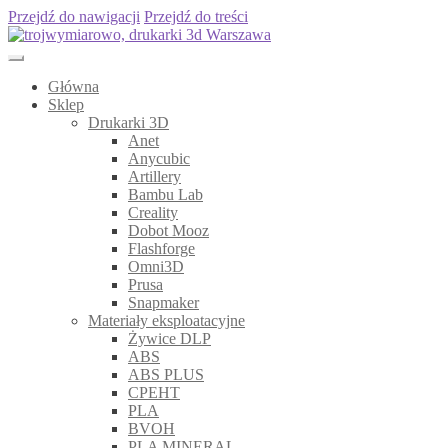
Przejdź do nawigacji
Przejdź do treści
Główna
Sklep
Drukarki 3D
Anet
Anycubic
Artillery
Bambu Lab
Creality
Dobot Mooz
Flashforge
Omni3D
Prusa
Snapmaker
Materiały eksploatacyjne
Żywice DLP
ABS
ABS PLUS
CPEHT
PLA
BVOH
PLA MINERAL