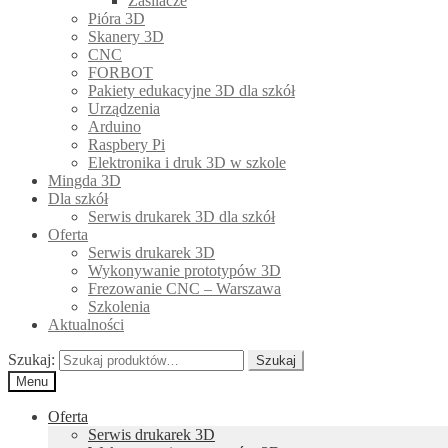
Zasilacze
Pióra 3D
Skanery 3D
CNC
FORBOT
Pakiety edukacyjne 3D dla szkół
Urządzenia
Arduino
Raspbery Pi
Elektronika i druk 3D w szkole
Mingda 3D
Dla szkół
Serwis drukarek 3D dla szkół
Oferta
Serwis drukarek 3D
Wykonywanie prototypów 3D
Frezowanie CNC – Warszawa
Szkolenia
Aktualności
Szukaj:
Szukaj
Menu
Oferta
Serwis drukarek 3D