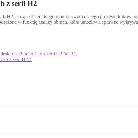
 z serii H2
ab H2
, służące do zdalnego monitorowania całego procesu drukowania
ażona w funkcję analizy obrazu, która umożliwia sprawne wykrywan
o drukarek Bambu Lab z serii H2D/H2C
Lab z serii H2D