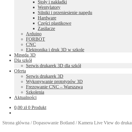
Stoły i nakładki
Wentylatory
Silniki i przeniesienie napędu
Hardware
Części plastikowe
Zasilacze
Arduino
FORBOT
CNC
Elektronika i druk 3D w szkole
Mingda 3D
Dla szkół
Serwis drukarek 3D dla szkół
Oferta
Serwis drukarek 3D
Wykonywanie prototypów 3D
Frezowanie CNC – Warszawa
Szkolenia
Aktualności
0,00
zł
0 Produkt
Strona główna
/
Dopasowanie Botland
/
Kamera Live View do druka