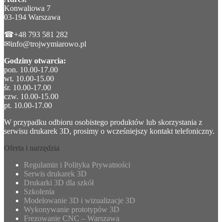
Konwaliowa 7
03-194 Warszawa
☎+48 793 581 282
✉info@trojwymiarowo.pl
Godziny otwarcia:
pon. 10.00-17.00
wt. 10.00-15.00
śr. 10.00-17.00
czw. 10.00-15.00
pt. 10.00-17.00
W przypadku odbioru osobistego produktów lub skorzystania z
serwisu drukarek 3D, prosimy o wcześniejszy kontakt telefoniczny.
Oferta i narzędzia
Regulamin i Polityka Prywatności
Serwis drukarek 3D
Drukarki 3D dla szkół
Szkolenia
Modelowanie 3D i wizualizacje 3D
Wykonywanie prototypów 3D
Frezowanie CNC – Warszawa