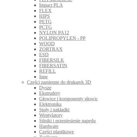
Impact PLA
FLEX
HIPS
PETG
PCTG
NYLON PA12
POLIPROPYLEN - PP
WOOD
ZORTRAX
ESD
FIBERSILK
FIBERSATIN
REFILL
Inne
Części zamienne do drukarek 3D
Dysze
Ekstrudery
Głowice i komponenty głowic
Elektronika
Stoły i nakładki
Wentylatory
Silniki i przeniesienie napędu
Hardware
Części plastikowe