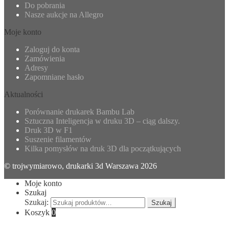
Do pobrania
Nasze aukcje na Allegro
Moje konto
Zaloguj do konta
Zamówienia
Adresy
Zapomniane hasło
Aktualności
Porównanie drukarek Bambu Lab
Sztuczna Inteligencja w druku 3D – ciąg dalszy.
Druk 3D w F1
Suszenie filamentów
Kilka pomysłów na druk 3D dla początkujących
© trojwymiarowo, drukarki 3d Warszawa 2026
Moje konto
Szukaj
Szukaj:
Szukaj
Koszyk
0