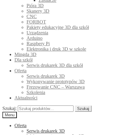
Zasilacze
Pióra 3D
Skanery 3D
CNC
FORBOT
Pakiety edukacyjne 3D dla szkół
Urządzenia
Arduino
Raspbery Pi
Elektronika i druk 3D w szkole
Mingda 3D
Dla szkół
Serwis drukarek 3D dla szkół
Oferta
Serwis drukarek 3D
Wykonywanie prototypów 3D
Frezowanie CNC – Warszawa
Szkolenia
Aktualności
Szukaj:
Szukaj
Menu
Oferta
Serwis drukarek 3D