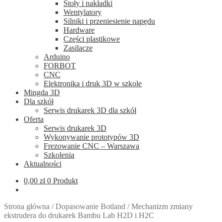
Stoły i nakładki
Wentylatory
Silniki i przeniesienie napędu
Hardware
Części plastikowe
Zasilacze
Arduino
FORBOT
CNC
Elektronika i druk 3D w szkole
Mingda 3D
Dla szkół
Serwis drukarek 3D dla szkół
Oferta
Serwis drukarek 3D
Wykonywanie prototypów 3D
Frezowanie CNC – Warszawa
Szkolenia
Aktualności
0,00
zł
0 Produkt
Strona główna
/
Dopasowanie Botland
/
Mechanizm zmiany
ekstrudera do drukarek Bambu Lab H2D i H2C