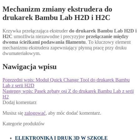
Mechanizm zmiany ekstrudera do
drukarek Bambu Lab H2D i H2C
Krzywka przełączająca ekstruder
do drukarek Bambu Lab H2D i
H2C
umożliwia niezawodne i precyzyjne
przełączanie między
dwoma ścieżkami podawania filamentu
. To kluczowy element
mechanizmu ekstrudera zapewniający płynną pracę przy druku
dwumateriałowym.
Nawigacja wpisu
Poprzedni wpis:
Moduł Quick Change Tool do drukarek Bambu
Lab z serii H2D
Następny wpis:
Pasek zębaty osi Z do drukarek Bambu Lab z serii
H2
Dodaj komentarz
Musisz się
zalogować
, aby móc dodać komentarz.
Kategorie produktów
ELEKTRONIKA I DRUK 3D W SZKOLE