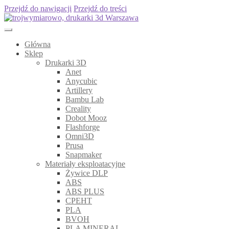
Przejdź do nawigacji
Przejdź do treści
Główna
Sklep
Drukarki 3D
Anet
Anycubic
Artillery
Bambu Lab
Creality
Dobot Mooz
Flashforge
Omni3D
Prusa
Snapmaker
Materiały eksploatacyjne
Żywice DLP
ABS
ABS PLUS
CPEHT
PLA
BVOH
PLA MINERAL