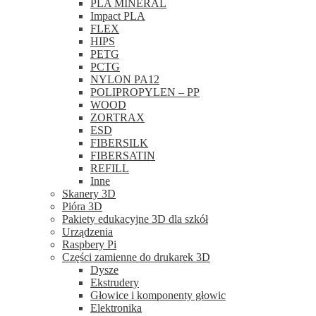
PLA MINERAL
Impact PLA
FLEX
HIPS
PETG
PCTG
NYLON PA12
POLIPROPYLEN – PP
WOOD
ZORTRAX
ESD
FIBERSILK
FIBERSATIN
REFILL
Inne
Skanery 3D
Pióra 3D
Pakiety edukacyjne 3D dla szkół
Urządzenia
Raspbery Pi
Części zamienne do drukarek 3D
Dysze
Ekstrudery
Głowice i komponenty głowic
Elektronika