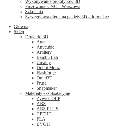
Wykonywanie prototypów 3D
Frezowanie CNC – Warszawa
Szkolenia
Szczegółowa oferta na pakiety 3D – formularz
Główna
Sklep
Drukarki 3D
Anet
Anycubic
Artillery
Bambu Lab
Creality
Dobot Mooz
Flashforge
Omni3D
Prusa
Snapmaker
Materiały eksploatacyjne
Żywice DLP
ABS
ABS PLUS
CPEHT
PLA
BVOH