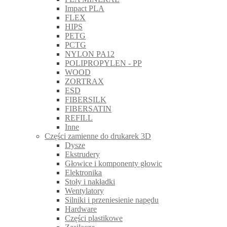
Impact PLA
FLEX
HIPS
PETG
PCTG
NYLON PA12
POLIPROPYLEN - PP
WOOD
ZORTRAX
ESD
FIBERSILK
FIBERSATIN
REFILL
Inne
Części zamienne do drukarek 3D
Dysze
Ekstrudery
Głowice i komponenty głowic
Elektronika
Stoły i nakładki
Wentylatory
Silniki i przeniesienie napędu
Hardware
Części plastikowe