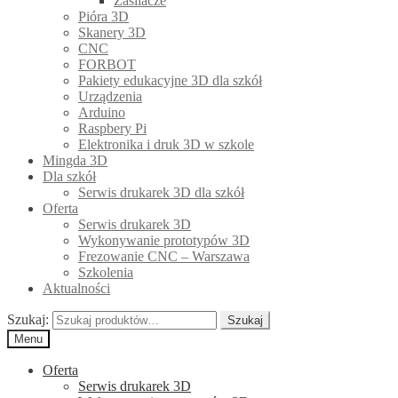
Zasilacze
Pióra 3D
Skanery 3D
CNC
FORBOT
Pakiety edukacyjne 3D dla szkół
Urządzenia
Arduino
Raspbery Pi
Elektronika i druk 3D w szkole
Mingda 3D
Dla szkół
Serwis drukarek 3D dla szkół
Oferta
Serwis drukarek 3D
Wykonywanie prototypów 3D
Frezowanie CNC – Warszawa
Szkolenia
Aktualności
Szukaj:
Szukaj
Menu
Oferta
Serwis drukarek 3D