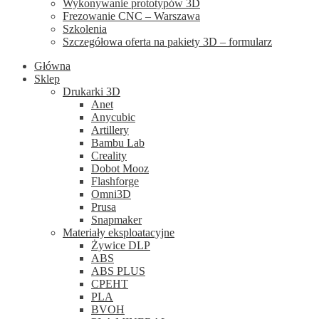
Wykonywanie prototypów 3D
Frezowanie CNC – Warszawa
Szkolenia
Szczegółowa oferta na pakiety 3D – formularz
Główna
Sklep
Drukarki 3D
Anet
Anycubic
Artillery
Bambu Lab
Creality
Dobot Mooz
Flashforge
Omni3D
Prusa
Snapmaker
Materiały eksploatacyjne
Żywice DLP
ABS
ABS PLUS
CPEHT
PLA
BVOH