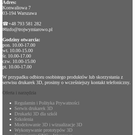
Adres:
Konwaliowa 7
03-194 Warszawa
☎+48 793 581 282
✉info@trojwymiarowo.pl
Godziny otwarcia:
pon. 10.00-17.00
wt. 10.00-15.00
śr. 10.00-17.00
czw. 10.00-15.00
pt. 10.00-17.00
W przypadku odbioru osobistego produktów lub skorzystania z
serwisu drukarek 3D, prosimy o wcześniejszy kontakt telefoniczny.
Oferta i narzędzia
Regulamin i Polityka Prywatności
Serwis drukarek 3D
Drukarki 3D dla szkół
Szkolenia
Modelowanie 3D i wizualizacje 3D
Wykonywanie prototypów 3D