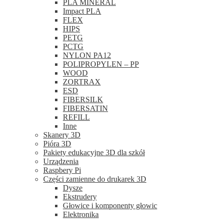
PLA MINERAL
Impact PLA
FLEX
HIPS
PETG
PCTG
NYLON PA12
POLIPROPYLEN – PP
WOOD
ZORTRAX
ESD
FIBERSILK
FIBERSATIN
REFILL
Inne
Skanery 3D
Pióra 3D
Pakiety edukacyjne 3D dla szkół
Urządzenia
Raspbery Pi
Części zamienne do drukarek 3D
Dysze
Ekstrudery
Głowice i komponenty głowic
Elektronika