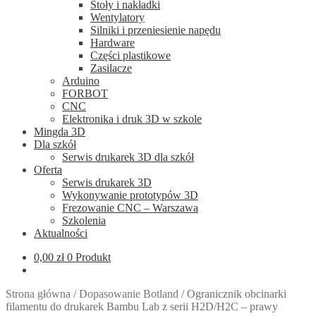
Stoły i nakładki
Wentylatory
Silniki i przeniesienie napędu
Hardware
Części plastikowe
Zasilacze
Arduino
FORBOT
CNC
Elektronika i druk 3D w szkole
Mingda 3D
Dla szkół
Serwis drukarek 3D dla szkół
Oferta
Serwis drukarek 3D
Wykonywanie prototypów 3D
Frezowanie CNC – Warszawa
Szkolenia
Aktualności
0,00
zł
0 Produkt
Strona główna
/
Dopasowanie Botland
/
Ogranicznik obcinarki
filamentu do drukarek Bambu Lab z serii H2D/H2C – prawy