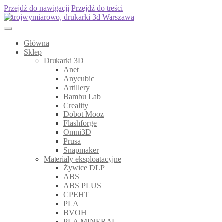
Przejdź do nawigacji
Przejdź do treści
Główna
Sklep
Drukarki 3D
Anet
Anycubic
Artillery
Bambu Lab
Creality
Dobot Mooz
Flashforge
Omni3D
Prusa
Snapmaker
Materiały eksploatacyjne
Żywice DLP
ABS
ABS PLUS
CPEHT
PLA
BVOH
PLA MINERAL