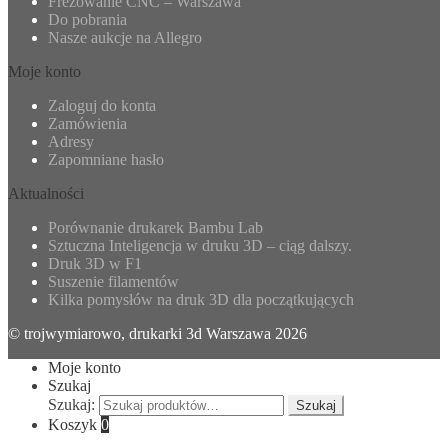
Frezowanie CNC – Warszawa
Do pobrania
Nasze aukcje na Allegro
Moje konto
Zaloguj do konta
Zamówienia
Adresy
Zapomniane hasło
Aktualności
Porównanie drukarek Bambu Lab
Sztuczna Inteligencja w druku 3D – ciąg dalszy.
Druk 3D w F1
Suszenie filamentów
Kilka pomysłów na druk 3D dla początkujących
© trojwymiarowo, drukarki 3d Warszawa 2026
Moje konto
Szukaj
Szukaj:
Szukaj
Koszyk
0