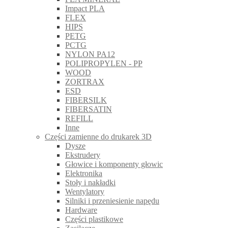
Impact PLA
FLEX
HIPS
PETG
PCTG
NYLON PA12
POLIPROPYLEN - PP
WOOD
ZORTRAX
ESD
FIBERSILK
FIBERSATIN
REFILL
Inne
Części zamienne do drukarek 3D
Dysze
Ekstrudery
Głowice i komponenty głowic
Elektronika
Stoły i nakładki
Wentylatory
Silniki i przeniesienie napędu
Hardware
Części plastikowe