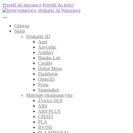
Przejdź do nawigacji
Przejdź do treści
Główna
Sklep
Drukarki 3D
Anet
Anycubic
Artillery
Bambu Lab
Creality
Dobot Mooz
Flashforge
Omni3D
Prusa
Snapmaker
Materiały eksploatacyjne
Żywice DLP
ABS
ABS PLUS
CPEHT
PLA
BVOH
PLA MINERAL