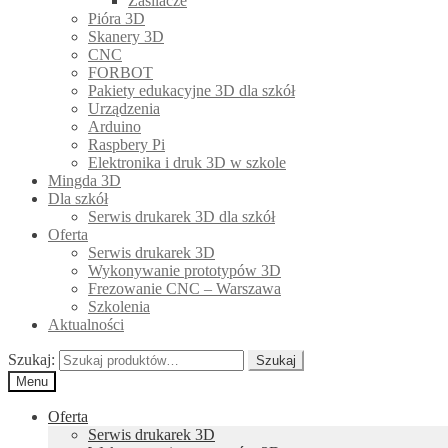
Zasilacze
Pióra 3D
Skanery 3D
CNC
FORBOT
Pakiety edukacyjne 3D dla szkół
Urządzenia
Arduino
Raspbery Pi
Elektronika i druk 3D w szkole
Mingda 3D
Dla szkół
Serwis drukarek 3D dla szkół
Oferta
Serwis drukarek 3D
Wykonywanie prototypów 3D
Frezowanie CNC – Warszawa
Szkolenia
Aktualności
Szukaj:
Szukaj
Menu
Oferta
Serwis drukarek 3D