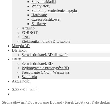
Stoły i nakładki
Wentylatory
Silniki i przeniesienie napędu
Hardware
Części plastikowe
Zasilacze
Arduino
FORBOT
CNC
Elektronika i druk 3D w szkole
Mingda 3D
Dla szkół
Serwis drukarek 3D dla szkół
Oferta
Serwis drukarek 3D
Wykonywanie prototypów 3D
Frezowanie CNC – Warszawa
Szkolenia
Aktualności
0,00
zł
0 Produkt
Strona główna
/
Dopasowanie Botland
/
Pasek zębaty osi Y do druka