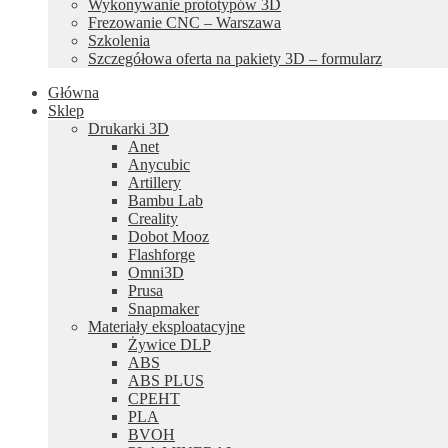
Wykonywanie prototypów 3D
Frezowanie CNC – Warszawa
Szkolenia
Szczegółowa oferta na pakiety 3D – formularz
Główna
Sklep
Drukarki 3D
Anet
Anycubic
Artillery
Bambu Lab
Creality
Dobot Mooz
Flashforge
Omni3D
Prusa
Snapmaker
Materiały eksploatacyjne
Żywice DLP
ABS
ABS PLUS
CPEHT
PLA
BVOH