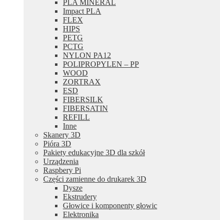
PLA MINERAL
Impact PLA
FLEX
HIPS
PETG
PCTG
NYLON PA12
POLIPROPYLEN – PP
WOOD
ZORTRAX
ESD
FIBERSILK
FIBERSATIN
REFILL
Inne
Skanery 3D
Pióra 3D
Pakiety edukacyjne 3D dla szkół
Urządzenia
Raspbery Pi
Części zamienne do drukarek 3D
Dysze
Ekstrudery
Głowice i komponenty głowic
Elektronika