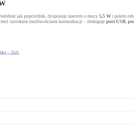
5W
odobnie jak poprzednik, dysponuje laserem o mocy
5,5 W
i polem ro
ównież szerokimi możliwościami komunikacji – obsługuje
port USB, por
ka – 2szt.