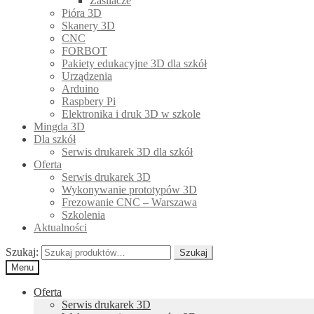
Zasilacze
Pióra 3D
Skanery 3D
CNC
FORBOT
Pakiety edukacyjne 3D dla szkół
Urządzenia
Arduino
Raspbery Pi
Elektronika i druk 3D w szkole
Mingda 3D
Dla szkół
Serwis drukarek 3D dla szkół
Oferta
Serwis drukarek 3D
Wykonywanie prototypów 3D
Frezowanie CNC – Warszawa
Szkolenia
Aktualności
Szukaj:
Szukaj
Menu
Oferta
Serwis drukarek 3D