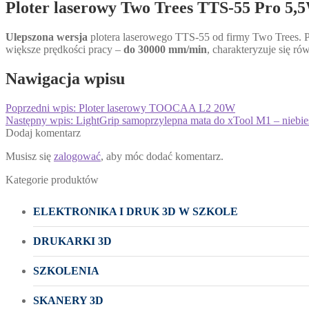
Ploter laserowy Two Trees TTS-55 Pro 5,
Ulepszona wersja
plotera laserowego TTS-55 od firmy Two Trees. P
większe prędkości pracy –
do 30000 mm/min
, charakteryzuje się r
Nawigacja wpisu
Poprzedni wpis:
Ploter laserowy TOOCAA L2 20W
Następny wpis:
LightGrip samoprzylepna mata do xTool M1 – niebies
Dodaj komentarz
Musisz się
zalogować
, aby móc dodać komentarz.
Kategorie produktów
ELEKTRONIKA I DRUK 3D W SZKOLE
DRUKARKI 3D
SZKOLENIA
SKANERY 3D