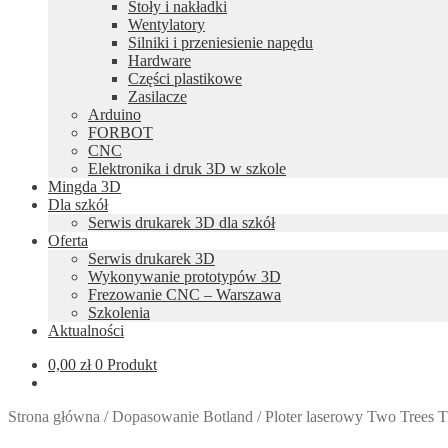
Stoły i nakładki
Wentylatory
Silniki i przeniesienie napędu
Hardware
Części plastikowe
Zasilacze
Arduino
FORBOT
CNC
Elektronika i druk 3D w szkole
Mingda 3D
Dla szkół
Serwis drukarek 3D dla szkół
Oferta
Serwis drukarek 3D
Wykonywanie prototypów 3D
Frezowanie CNC – Warszawa
Szkolenia
Aktualności
0,00
zł
0 Produkt
Strona główna
/
Dopasowanie Botland
/
Ploter laserowy Two Trees 