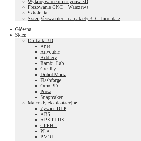
Wykonywanie prototypów 3D
Frezowanie CNC – Warszawa
Szkolenia
Szczegółowa oferta na pakiety 3D – formularz
Główna
Sklep
Drukarki 3D
Anet
Anycubic
Artillery
Bambu Lab
Creality
Dobot Mooz
Flashforge
Omni3D
Prusa
Snapmaker
Materiały eksploatacyjne
Żywice DLP
ABS
ABS PLUS
CPEHT
PLA
BVOH