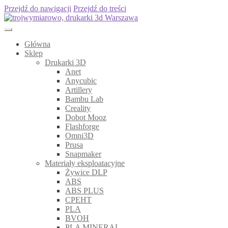
Przejdź do nawigacji
Przejdź do treści
Główna
Sklep
Drukarki 3D
Anet
Anycubic
Artillery
Bambu Lab
Creality
Dobot Mooz
Flashforge
Omni3D
Prusa
Snapmaker
Materiały eksploatacyjne
Żywice DLP
ABS
ABS PLUS
CPEHT
PLA
BVOH
PLA MINERAL