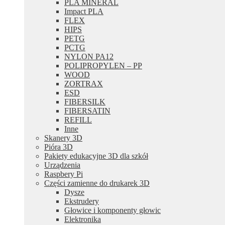
PLA MINERAL
Impact PLA
FLEX
HIPS
PETG
PCTG
NYLON PA12
POLIPROPYLEN – PP
WOOD
ZORTRAX
ESD
FIBERSILK
FIBERSATIN
REFILL
Inne
Skanery 3D
Pióra 3D
Pakiety edukacyjne 3D dla szkół
Urządzenia
Raspbery Pi
Części zamienne do drukarek 3D
Dysze
Ekstrudery
Głowice i komponenty głowic
Elektronika