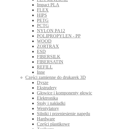
Impact PLA
FLEX
HIPS
PETG
PCTG
NYLON PA12
POLIPROPYLEN - PP
WOOD
ZORTRAX
ESD
FIBERSILK
FIBERSATIN
REFILL
Inne
Części zamienne do drukarek 3D
Dysze
Ekstrudery
Głowice i komponenty głowic
Elektronika
Stoły i nakładki
Wentylatory
Silniki i przeniesienie napędu
Hardware
Części plastikowe