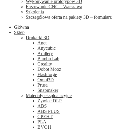
Wykonywanie prototypów 3D
Frezowanie CNC – Warszawa
Szkolenia
Szczegółowa oferta na pakiety 3D – formularz
Główna
Sklep
Drukarki 3D
Anet
Anycubic
Artillery
Bambu Lab
Creality
Dobot Mooz
Flashforge
Omni3D
Prusa
Snapmaker
Materiały eksploatacyjne
Żywice DLP
ABS
ABS PLUS
CPEHT
PLA
BVOH