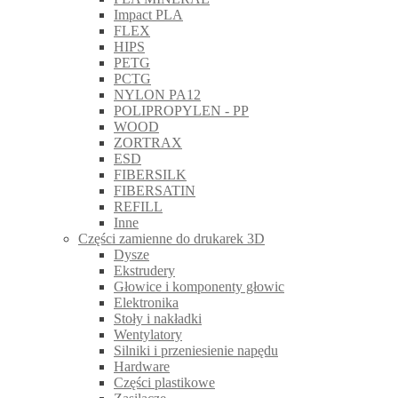
Impact PLA
FLEX
HIPS
PETG
PCTG
NYLON PA12
POLIPROPYLEN - PP
WOOD
ZORTRAX
ESD
FIBERSILK
FIBERSATIN
REFILL
Inne
Części zamienne do drukarek 3D
Dysze
Ekstrudery
Głowice i komponenty głowic
Elektronika
Stoły i nakładki
Wentylatory
Silniki i przeniesienie napędu
Hardware
Części plastikowe