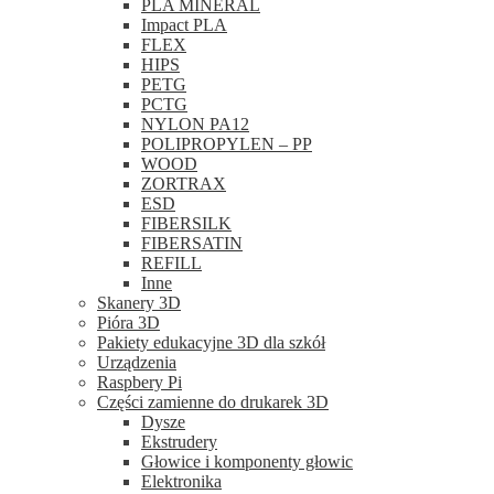
PLA MINERAL
Impact PLA
FLEX
HIPS
PETG
PCTG
NYLON PA12
POLIPROPYLEN – PP
WOOD
ZORTRAX
ESD
FIBERSILK
FIBERSATIN
REFILL
Inne
Skanery 3D
Pióra 3D
Pakiety edukacyjne 3D dla szkół
Urządzenia
Raspbery Pi
Części zamienne do drukarek 3D
Dysze
Ekstrudery
Głowice i komponenty głowic
Elektronika