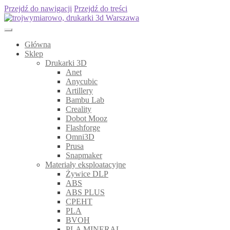
Przejdź do nawigacji
Przejdź do treści
Główna
Sklep
Drukarki 3D
Anet
Anycubic
Artillery
Bambu Lab
Creality
Dobot Mooz
Flashforge
Omni3D
Prusa
Snapmaker
Materiały eksploatacyjne
Żywice DLP
ABS
ABS PLUS
CPEHT
PLA
BVOH
PLA MINERAL