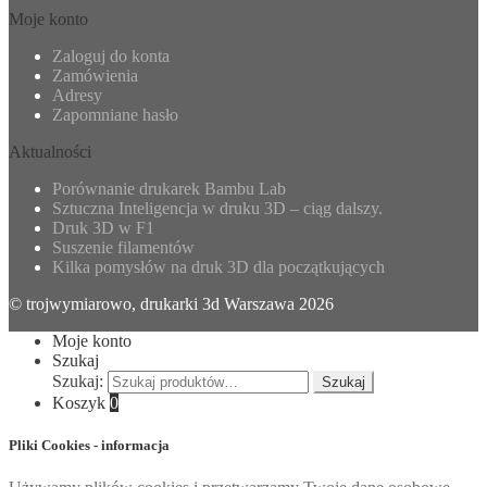
Moje konto
Zaloguj do konta
Zamówienia
Adresy
Zapomniane hasło
Aktualności
Porównanie drukarek Bambu Lab
Sztuczna Inteligencja w druku 3D – ciąg dalszy.
Druk 3D w F1
Suszenie filamentów
Kilka pomysłów na druk 3D dla początkujących
© trojwymiarowo, drukarki 3d Warszawa 2026
Moje konto
Szukaj
Szukaj:
Szukaj
Koszyk
0
Pliki Cookies - informacja