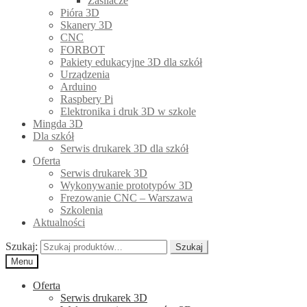
Zasilacze
Pióra 3D
Skanery 3D
CNC
FORBOT
Pakiety edukacyjne 3D dla szkół
Urządzenia
Arduino
Raspbery Pi
Elektronika i druk 3D w szkole
Mingda 3D
Dla szkół
Serwis drukarek 3D dla szkół
Oferta
Serwis drukarek 3D
Wykonywanie prototypów 3D
Frezowanie CNC – Warszawa
Szkolenia
Aktualności
Szukaj:
Szukaj
Menu
Oferta
Serwis drukarek 3D