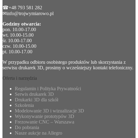
☎+48 793 581 282
✉info@trojwymiarowo.pl
Godziny otwarcia:
pon. 10.00-17.00
wt. 10.00-15.00
śr. 10.00-17.00
czw. 10.00-15.00
pt. 10.00-17.00
W przypadku odbioru osobistego produktów lub skorzystania z
serwisu drukarek 3D, prosimy o wcześniejszy kontakt telefoniczny.
Oferta i narzędzia
Regulamin i Polityka Prywatności
Serwis drukarek 3D
Drukarki 3D dla szkół
Szkolenia
Modelowanie 3D i wizualizacje 3D
Wykonywanie prototypów 3D
Frezowanie CNC – Warszawa
Do pobrania
Nasze aukcje na Allegro