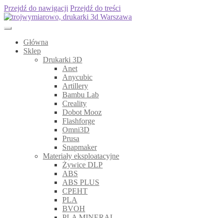
Przejdź do nawigacji
Przejdź do treści
Główna
Sklep
Drukarki 3D
Anet
Anycubic
Artillery
Bambu Lab
Creality
Dobot Mooz
Flashforge
Omni3D
Prusa
Snapmaker
Materiały eksploatacyjne
Żywice DLP
ABS
ABS PLUS
CPEHT
PLA
BVOH
PLA MINERAL