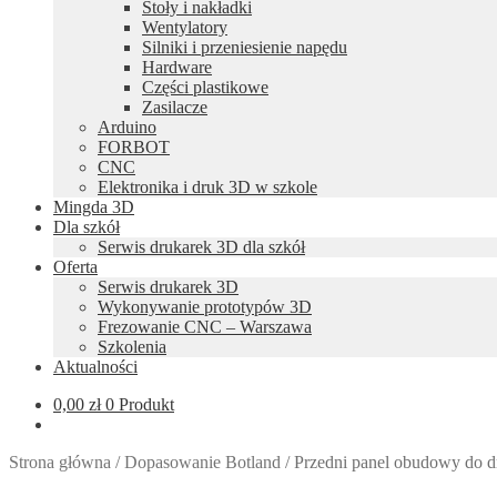
Stoły i nakładki
Wentylatory
Silniki i przeniesienie napędu
Hardware
Części plastikowe
Zasilacze
Arduino
FORBOT
CNC
Elektronika i druk 3D w szkole
Mingda 3D
Dla szkół
Serwis drukarek 3D dla szkół
Oferta
Serwis drukarek 3D
Wykonywanie prototypów 3D
Frezowanie CNC – Warszawa
Szkolenia
Aktualności
0,00
zł
0 Produkt
Strona główna
/
Dopasowanie Botland
/
Przedni panel obudowy do 