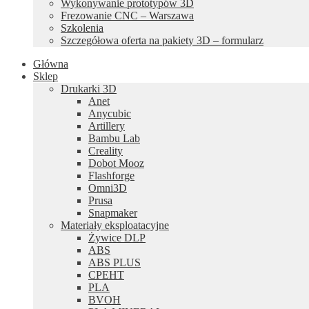
Wykonywanie prototypów 3D
Frezowanie CNC – Warszawa
Szkolenia
Szczegółowa oferta na pakiety 3D – formularz
Główna
Sklep
Drukarki 3D
Anet
Anycubic
Artillery
Bambu Lab
Creality
Dobot Mooz
Flashforge
Omni3D
Prusa
Snapmaker
Materiały eksploatacyjne
Żywice DLP
ABS
ABS PLUS
CPEHT
PLA
BVOH