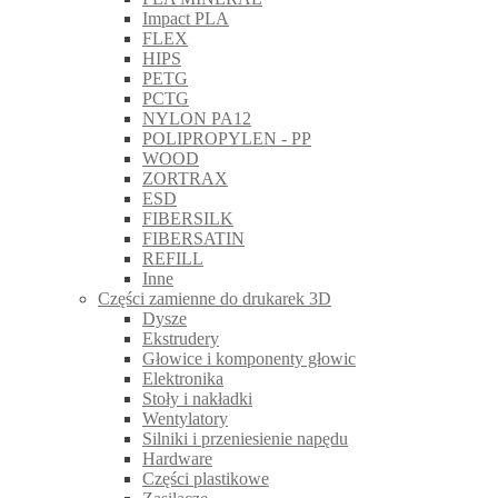
Impact PLA
FLEX
HIPS
PETG
PCTG
NYLON PA12
POLIPROPYLEN - PP
WOOD
ZORTRAX
ESD
FIBERSILK
FIBERSATIN
REFILL
Inne
Części zamienne do drukarek 3D
Dysze
Ekstrudery
Głowice i komponenty głowic
Elektronika
Stoły i nakładki
Wentylatory
Silniki i przeniesienie napędu
Hardware
Części plastikowe