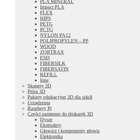
PLA MINERAL
Impact PLA
FLEX
HIPS
PETG
PCTG
NYLON PA12
POLIPROPYLEN – PP
WOOD
ZORTRAX
ESD
FIBERSILK
FIBERSATIN
REFILL
Inne
Skanery 3D
Pióra 3D
Pakiety edukacyjne 3D dla szkół
Urządzenia
Raspbery Pi
Części zamienne do drukarek 3D
Dysze
Ekstrudery
Głowice i komponenty głowic
Elektronika