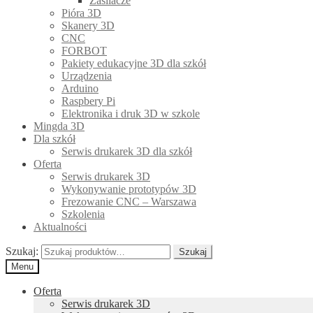
Zasilacze
Pióra 3D
Skanery 3D
CNC
FORBOT
Pakiety edukacyjne 3D dla szkół
Urządzenia
Arduino
Raspbery Pi
Elektronika i druk 3D w szkole
Mingda 3D
Dla szkół
Serwis drukarek 3D dla szkół
Oferta
Serwis drukarek 3D
Wykonywanie prototypów 3D
Frezowanie CNC – Warszawa
Szkolenia
Aktualności
Szukaj:
Szukaj
Menu
Oferta
Serwis drukarek 3D