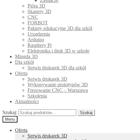
Zasilacze
Pióra 3D
Skanery 3D
CNC
FORBOT
Pakiety edukacyjne 3D dla szkół
Urządzenia
Arduino
Raspbery Pi
Elektronika i druk 3D w szkole
Mingda 3D
Dla szkół
Serwis drukarek 3D dla szkół
Oferta
Serwis drukarek 3D
Wykonywanie prototypów 3D
Frezowanie CNC – Warszawa
Szkolenia
Aktualności
Szukaj:
Szukaj
Menu
Oferta
Serwis drukarek 3D