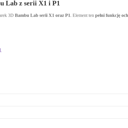
 Lab z serii X1 i P1
karek 3D
Bambu Lab serii X1 oraz P1
. Element ten
pełni funkcję oc
1