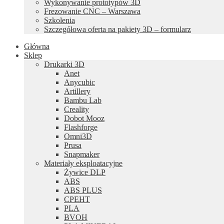
Wykonywanie prototypów 3D
Frezowanie CNC – Warszawa
Szkolenia
Szczegółowa oferta na pakiety 3D – formularz
Główna
Sklep
Drukarki 3D
Anet
Anycubic
Artillery
Bambu Lab
Creality
Dobot Mooz
Flashforge
Omni3D
Prusa
Snapmaker
Materiały eksploatacyjne
Żywice DLP
ABS
ABS PLUS
CPEHT
PLA
BVOH