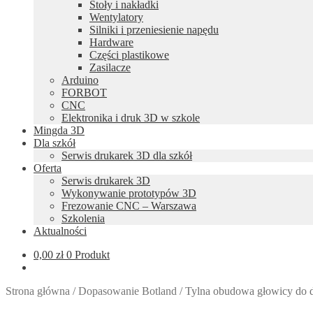
Stoły i nakładki
Wentylatory
Silniki i przeniesienie napędu
Hardware
Części plastikowe
Zasilacze
Arduino
FORBOT
CNC
Elektronika i druk 3D w szkole
Mingda 3D
Dla szkół
Serwis drukarek 3D dla szkół
Oferta
Serwis drukarek 3D
Wykonywanie prototypów 3D
Frezowanie CNC – Warszawa
Szkolenia
Aktualności
0,00
zł
0 Produkt
Strona główna
/
Dopasowanie Botland
/
Tylna obudowa głowicy do d