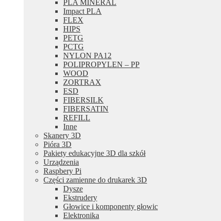
PLA MINERAL
Impact PLA
FLEX
HIPS
PETG
PCTG
NYLON PA12
POLIPROPYLEN – PP
WOOD
ZORTRAX
ESD
FIBERSILK
FIBERSATIN
REFILL
Inne
Skanery 3D
Pióra 3D
Pakiety edukacyjne 3D dla szkół
Urządzenia
Raspbery Pi
Części zamienne do drukarek 3D
Dysze
Ekstrudery
Głowice i komponenty głowic
Elektronika