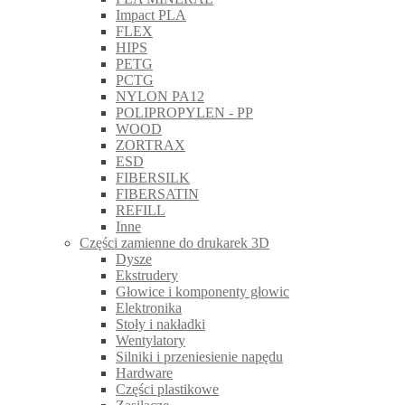
Impact PLA
FLEX
HIPS
PETG
PCTG
NYLON PA12
POLIPROPYLEN - PP
WOOD
ZORTRAX
ESD
FIBERSILK
FIBERSATIN
REFILL
Inne
Części zamienne do drukarek 3D
Dysze
Ekstrudery
Głowice i komponenty głowic
Elektronika
Stoły i nakładki
Wentylatory
Silniki i przeniesienie napędu
Hardware
Części plastikowe