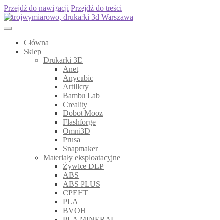
Przejdź do nawigacji
Przejdź do treści
Główna
Sklep
Drukarki 3D
Anet
Anycubic
Artillery
Bambu Lab
Creality
Dobot Mooz
Flashforge
Omni3D
Prusa
Snapmaker
Materiały eksploatacyjne
Żywice DLP
ABS
ABS PLUS
CPEHT
PLA
BVOH
PLA MINERAL