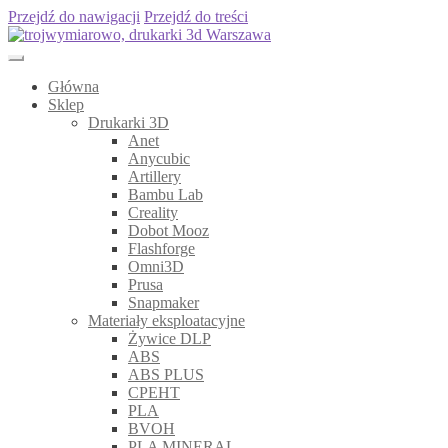
Przejdź do nawigacji
Przejdź do treści
Główna
Sklep
Drukarki 3D
Anet
Anycubic
Artillery
Bambu Lab
Creality
Dobot Mooz
Flashforge
Omni3D
Prusa
Snapmaker
Materiały eksploatacyjne
Żywice DLP
ABS
ABS PLUS
CPEHT
PLA
BVOH
PLA MINERAL