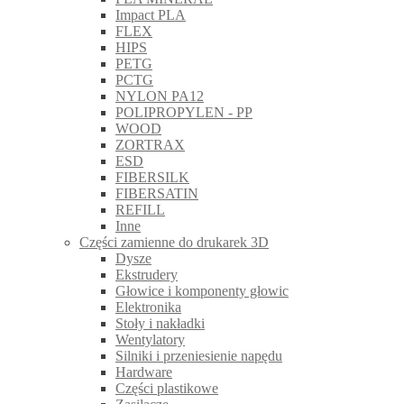
Impact PLA
FLEX
HIPS
PETG
PCTG
NYLON PA12
POLIPROPYLEN - PP
WOOD
ZORTRAX
ESD
FIBERSILK
FIBERSATIN
REFILL
Inne
Części zamienne do drukarek 3D
Dysze
Ekstrudery
Głowice i komponenty głowic
Elektronika
Stoły i nakładki
Wentylatory
Silniki i przeniesienie napędu
Hardware
Części plastikowe