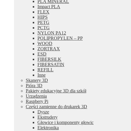
PLA MINERAL
Impact PLA
FLEX
HIPS
PETG
PCTG
NYLON PA12
POLIPROPYLEN – PP
WOOD
ZORTRAX
ESD
FIBERSILK
FIBERSATIN
REFILL
Inne
Skanery 3D
Pióra 3D
Pakiety edukacyjne 3D dla szkół
Urządzenia
Raspbery Pi
Części zamienne do drukarek 3D
Dysze
Ekstrudery
Głowice i komponenty głowic
Elektronika