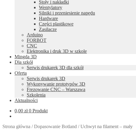
Stoły i nakładki
Wentylatory
Silniki i przeniesienie napędu
Hardware
Części plastikowe
Zasilacze
Arduino
FORBOT
CNC
Elektronika i druk 3D w szkole
Mingda 3D
Dla szkół
Serwis drukarek 3D dla szkół
Oferta
Serwis drukarek 3D
Wykonywanie prototypów 3D
Frezowanie CNC – Warszawa
Szkolenia
Aktualności
0,00
zł
0 Produkt
Strona główna
/
Dopasowanie Botland
/
Uchwyt na filament – mały