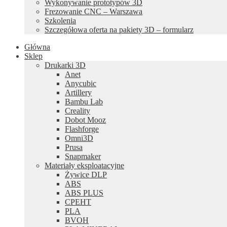
Wykonywanie prototypów 3D
Frezowanie CNC – Warszawa
Szkolenia
Szczegółowa oferta na pakiety 3D – formularz
Główna
Sklep
Drukarki 3D
Anet
Anycubic
Artillery
Bambu Lab
Creality
Dobot Mooz
Flashforge
Omni3D
Prusa
Snapmaker
Materiały eksploatacyjne
Żywice DLP
ABS
ABS PLUS
CPEHT
PLA
BVOH