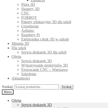
Zasilacze
Pióra 3D
Skanery 3D
CNC
FORBOT
Pakiety edukacyjne 3D dla szkół
Urządzenia
Arduino
Raspbery Pi
Elektronika i druk 3D w szkole
Mingda 3D
Dla szkół
Serwis drukarek 3D dla szkół
Oferta
Serwis drukarek 3D
Wykonywanie prototypów 3D
Frezowanie CNC – Warszawa
Szkolenia
Aktualności
Szukaj:
Szukaj
Menu
Oferta
Serwis drukarek 3D