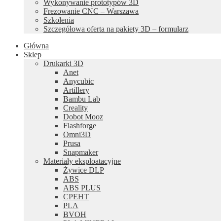
Wykonywanie prototypów 3D
Frezowanie CNC – Warszawa
Szkolenia
Szczegółowa oferta na pakiety 3D – formularz
Główna
Sklep
Drukarki 3D
Anet
Anycubic
Artillery
Bambu Lab
Creality
Dobot Mooz
Flashforge
Omni3D
Prusa
Snapmaker
Materiały eksploatacyjne
Żywice DLP
ABS
ABS PLUS
CPEHT
PLA
BVOH