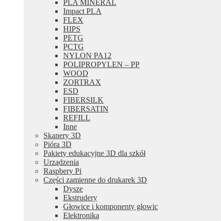
PLA MINERAL
Impact PLA
FLEX
HIPS
PETG
PCTG
NYLON PA12
POLIPROPYLEN – PP
WOOD
ZORTRAX
ESD
FIBERSILK
FIBERSATIN
REFILL
Inne
Skanery 3D
Pióra 3D
Pakiety edukacyjne 3D dla szkół
Urządzenia
Raspbery Pi
Części zamienne do drukarek 3D
Dysze
Ekstrudery
Głowice i komponenty głowic
Elektronika