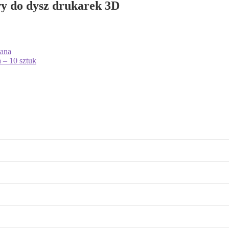
wy do dysz drukarek 3D
wana
 – 10 sztuk