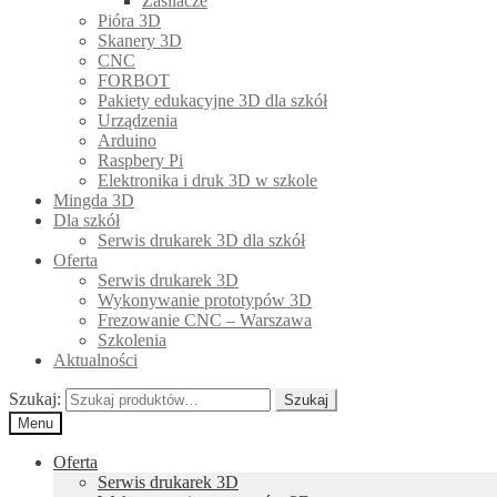
Zasilacze
Pióra 3D
Skanery 3D
CNC
FORBOT
Pakiety edukacyjne 3D dla szkół
Urządzenia
Arduino
Raspbery Pi
Elektronika i druk 3D w szkole
Mingda 3D
Dla szkół
Serwis drukarek 3D dla szkół
Oferta
Serwis drukarek 3D
Wykonywanie prototypów 3D
Frezowanie CNC – Warszawa
Szkolenia
Aktualności
Szukaj:
Szukaj
Menu
Oferta
Serwis drukarek 3D