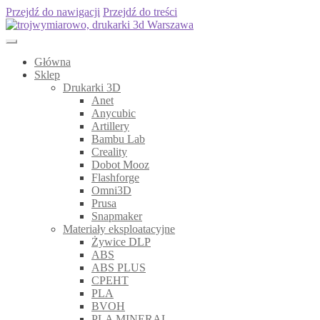
Przejdź do nawigacji
Przejdź do treści
Główna
Sklep
Drukarki 3D
Anet
Anycubic
Artillery
Bambu Lab
Creality
Dobot Mooz
Flashforge
Omni3D
Prusa
Snapmaker
Materiały eksploatacyjne
Żywice DLP
ABS
ABS PLUS
CPEHT
PLA
BVOH
PLA MINERAL