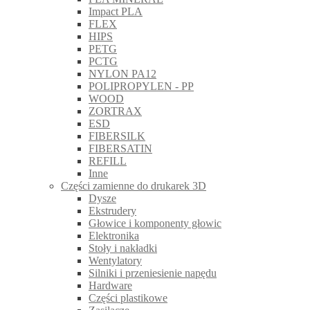
Impact PLA
FLEX
HIPS
PETG
PCTG
NYLON PA12
POLIPROPYLEN - PP
WOOD
ZORTRAX
ESD
FIBERSILK
FIBERSATIN
REFILL
Inne
Części zamienne do drukarek 3D
Dysze
Ekstrudery
Głowice i komponenty głowic
Elektronika
Stoły i nakładki
Wentylatory
Silniki i przeniesienie napędu
Hardware
Części plastikowe