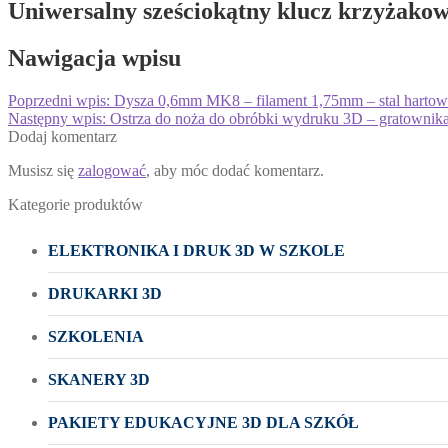
Uniwersalny sześciokątny klucz krzyżako
Nawigacja wpisu
Poprzedni wpis:
Dysza 0,6mm MK8 – filament 1,75mm – stal harto
Następny wpis:
Ostrza do noża do obróbki wydruku 3D – gratownika
Dodaj komentarz
Musisz się
zalogować
, aby móc dodać komentarz.
Kategorie produktów
ELEKTRONIKA I DRUK 3D W SZKOLE
DRUKARKI 3D
SZKOLENIA
SKANERY 3D
PAKIETY EDUKACYJNE 3D DLA SZKÓŁ