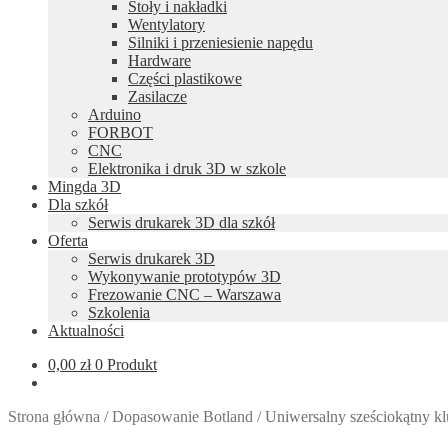
Stoły i nakładki
Wentylatory
Silniki i przeniesienie napędu
Hardware
Części plastikowe
Zasilacze
Arduino
FORBOT
CNC
Elektronika i druk 3D w szkole
Mingda 3D
Dla szkół
Serwis drukarek 3D dla szkół
Oferta
Serwis drukarek 3D
Wykonywanie prototypów 3D
Frezowanie CNC – Warszawa
Szkolenia
Aktualności
0,00
zł
0 Produkt
Strona główna
/
Dopasowanie Botland
/
Uniwersalny sześciokątny k