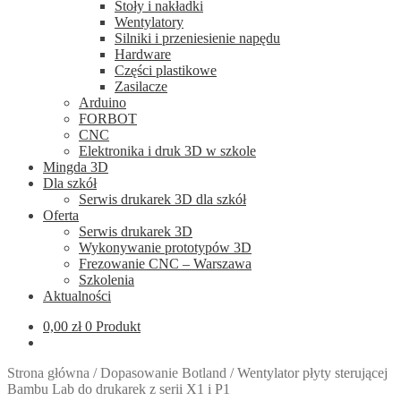
Stoły i nakładki
Wentylatory
Silniki i przeniesienie napędu
Hardware
Części plastikowe
Zasilacze
Arduino
FORBOT
CNC
Elektronika i druk 3D w szkole
Mingda 3D
Dla szkół
Serwis drukarek 3D dla szkół
Oferta
Serwis drukarek 3D
Wykonywanie prototypów 3D
Frezowanie CNC – Warszawa
Szkolenia
Aktualności
0,00
zł
0 Produkt
Strona główna
/
Dopasowanie Botland
/
Wentylator płyty sterującej
Bambu Lab do drukarek z serii X1 i P1