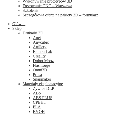
Wykonywanie prototypów 3D
Frezowanie CNC – Warszawa
Szkolenia
Szczegółowa oferta na pakiety 3D – formularz
Główna
Sklep
Drukarki 3D
Anet
Anycubic
Artillery
Bambu Lab
Creality
Dobot Mooz
Flashforge
Omni3D
Prusa
Snapmaker
Materiały eksploatacyjne
Żywice DLP
ABS
ABS PLUS
CPEHT
PLA
BVOH