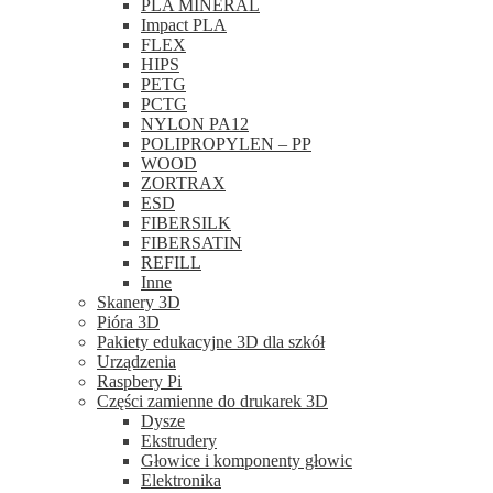
PLA MINERAL
Impact PLA
FLEX
HIPS
PETG
PCTG
NYLON PA12
POLIPROPYLEN – PP
WOOD
ZORTRAX
ESD
FIBERSILK
FIBERSATIN
REFILL
Inne
Skanery 3D
Pióra 3D
Pakiety edukacyjne 3D dla szkół
Urządzenia
Raspbery Pi
Części zamienne do drukarek 3D
Dysze
Ekstrudery
Głowice i komponenty głowic
Elektronika