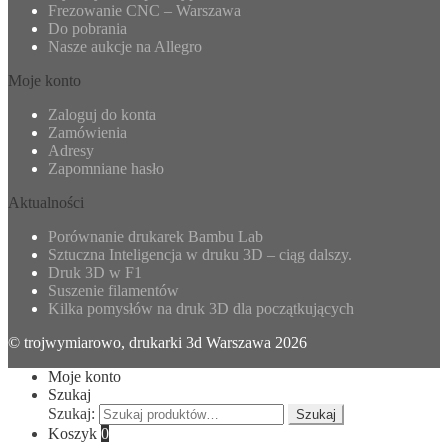
Frezowanie CNC – Warszawa
Do pobrania
Nasze aukcje na Allegro
Moje konto
Zaloguj do konta
Zamówienia
Adresy
Zapomniane hasło
Aktualności
Porównanie drukarek Bambu Lab
Sztuczna Inteligencja w druku 3D – ciąg dalszy.
Druk 3D w F1
Suszenie filamentów
Kilka pomysłów na druk 3D dla początkujących
© trojwymiarowo, drukarki 3d Warszawa 2026
Moje konto
Szukaj
Szukaj:
Szukaj
Koszyk
0