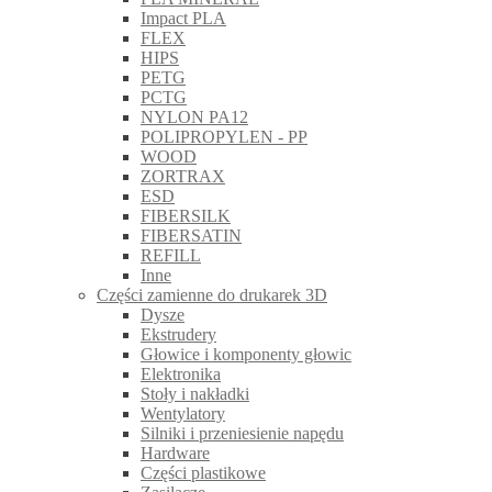
Impact PLA
FLEX
HIPS
PETG
PCTG
NYLON PA12
POLIPROPYLEN - PP
WOOD
ZORTRAX
ESD
FIBERSILK
FIBERSATIN
REFILL
Inne
Części zamienne do drukarek 3D
Dysze
Ekstrudery
Głowice i komponenty głowic
Elektronika
Stoły i nakładki
Wentylatory
Silniki i przeniesienie napędu
Hardware
Części plastikowe