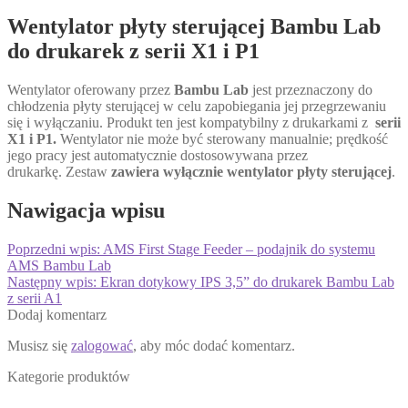
Wentylator płyty sterującej Bambu Lab
do drukarek z serii X1 i P1
Wentylator oferowany przez
Bambu Lab
jest przeznaczony do
chłodzenia płyty sterującej w celu zapobiegania jej przegrzewaniu
się i wyłączaniu. Produkt ten jest kompatybilny z drukarkami z
serii
X1 i P1.
Wentylator nie może być sterowany manualnie; prędkość
jego pracy jest automatycznie dostosowywana przez
drukarkę. Zestaw
zawiera wyłącznie wentylator płyty sterującej
.
Nawigacja wpisu
Poprzedni wpis:
AMS First Stage Feeder – podajnik do systemu
AMS Bambu Lab
Następny wpis:
Ekran dotykowy IPS 3,5” do drukarek Bambu Lab
z serii A1
Dodaj komentarz
Musisz się
zalogować
, aby móc dodać komentarz.
Kategorie produktów