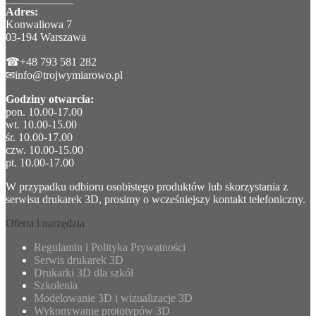
Adres:
Konwaliowa 7
03-194 Warszawa
☎+48 793 581 282
✉info@trojwymiarowo.pl
Godziny otwarcia:
pon. 10.00-17.00
wt. 10.00-15.00
śr. 10.00-17.00
czw. 10.00-15.00
pt. 10.00-17.00
W przypadku odbioru osobistego produktów lub skorzystania z
serwisu drukarek 3D, prosimy o wcześniejszy kontakt telefoniczny.
Oferta i narzędzia
Regulamin i Polityka Prywatności
Serwis drukarek 3D
Drukarki 3D dla szkół
Szkolenia
Modelowanie 3D i wizualizacje 3D
Wykonywanie prototypów 3D