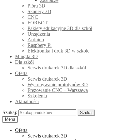
Zasilacze
Pióra 3D
Skanery 3D
CNC
FORBOT
Pakiety edukacyjne 3D dla szkół
Urządzenia
Arduino
Raspbery Pi
Elektronika i druk 3D w szkole
Mingda 3D
Dla szkół
Serwis drukarek 3D dla szkół
Oferta
Serwis drukarek 3D
Wykonywanie prototypów 3D
Frezowanie CNC – Warszawa
Szkolenia
Aktualności
Szukaj:
Szukaj
Menu
Oferta
Serwis drukarek 3D