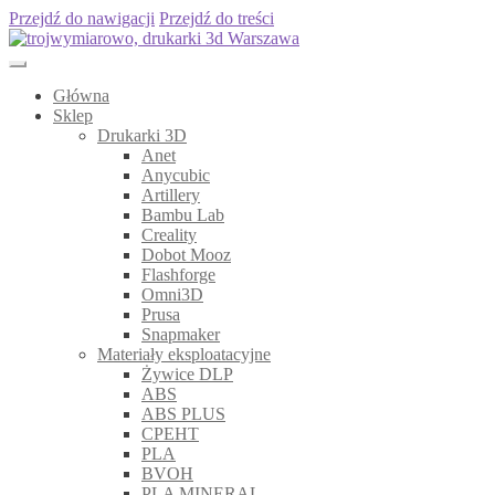
Przejdź do nawigacji
Przejdź do treści
Główna
Sklep
Drukarki 3D
Anet
Anycubic
Artillery
Bambu Lab
Creality
Dobot Mooz
Flashforge
Omni3D
Prusa
Snapmaker
Materiały eksploatacyjne
Żywice DLP
ABS
ABS PLUS
CPEHT
PLA
BVOH
PLA MINERAL