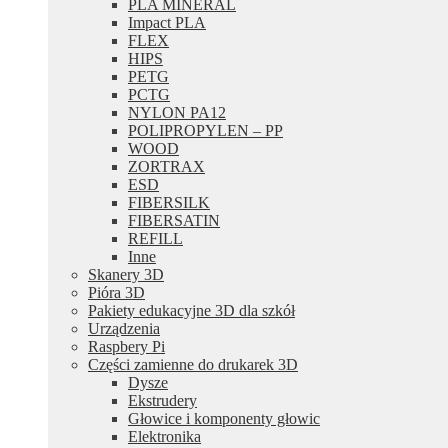
PLA MINERAL
Impact PLA
FLEX
HIPS
PETG
PCTG
NYLON PA12
POLIPROPYLEN – PP
WOOD
ZORTRAX
ESD
FIBERSILK
FIBERSATIN
REFILL
Inne
Skanery 3D
Pióra 3D
Pakiety edukacyjne 3D dla szkół
Urządzenia
Raspbery Pi
Części zamienne do drukarek 3D
Dysze
Ekstrudery
Głowice i komponenty głowic
Elektronika