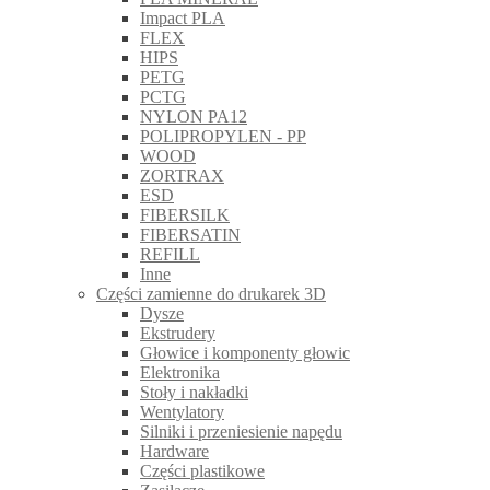
Impact PLA
FLEX
HIPS
PETG
PCTG
NYLON PA12
POLIPROPYLEN - PP
WOOD
ZORTRAX
ESD
FIBERSILK
FIBERSATIN
REFILL
Inne
Części zamienne do drukarek 3D
Dysze
Ekstrudery
Głowice i komponenty głowic
Elektronika
Stoły i nakładki
Wentylatory
Silniki i przeniesienie napędu
Hardware
Części plastikowe