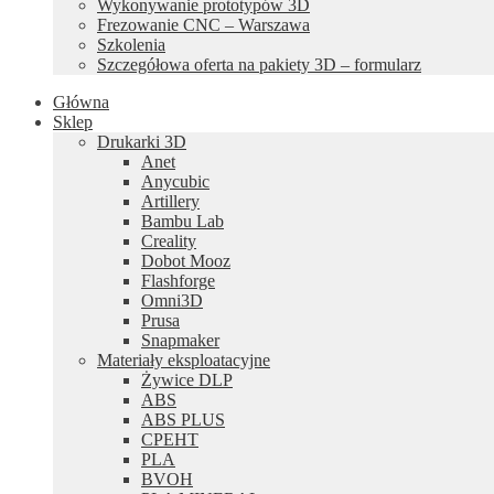
Wykonywanie prototypów 3D
Frezowanie CNC – Warszawa
Szkolenia
Szczegółowa oferta na pakiety 3D – formularz
Główna
Sklep
Drukarki 3D
Anet
Anycubic
Artillery
Bambu Lab
Creality
Dobot Mooz
Flashforge
Omni3D
Prusa
Snapmaker
Materiały eksploatacyjne
Żywice DLP
ABS
ABS PLUS
CPEHT
PLA
BVOH