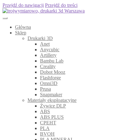
Przejdź do nawigacji
Przejdź do treści
Główna
Sklep
Drukarki 3D
Anet
Anycubic
Artillery
Bambu Lab
Creality
Dobot Mooz
Flashforge
Omni3D
Prusa
Snapmaker
Materiały eksploatacyjne
Żywice DLP
ABS
ABS PLUS
CPEHT
PLA
BVOH
PLA MINERAL