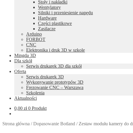
Stoły i nakładki
Wentylatory
Silniki i przeniesienie napędu
Hardware
Części plastikowe
Zasilacze
Arduino
FORBOT
CNC
Elektronika i druk 3D w szkole
Mingda 3D
Dla szkół
Serwis drukarek 3D dla szkół
Oferta
Serwis drukarek 3D
Wykonywanie prototypów 3D
Frezowanie CNC – Warszawa
Szkolenia
Aktualności
0,00
zł
0 Produkt
Strona główna
/
Dopasowanie Botland
/
Zestaw modułu kamery do dr