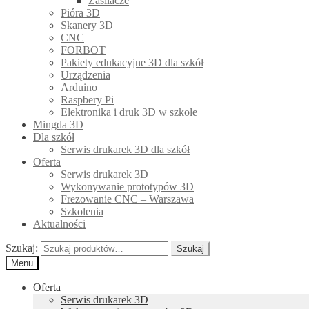
Zasilacze
Pióra 3D
Skanery 3D
CNC
FORBOT
Pakiety edukacyjne 3D dla szkół
Urządzenia
Arduino
Raspbery Pi
Elektronika i druk 3D w szkole
Mingda 3D
Dla szkół
Serwis drukarek 3D dla szkół
Oferta
Serwis drukarek 3D
Wykonywanie prototypów 3D
Frezowanie CNC – Warszawa
Szkolenia
Aktualności
Szukaj:
Szukaj
Menu
Oferta
Serwis drukarek 3D