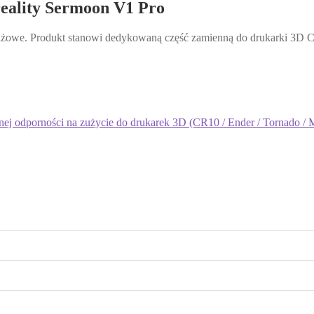
eality Sermoon V1 Pro
tażowe. Produkt stanowi dedykowaną część zamienną do drukarki 3D 
j odporności na zużycie do drukarek 3D (CR10 / Ender / Tornado / 