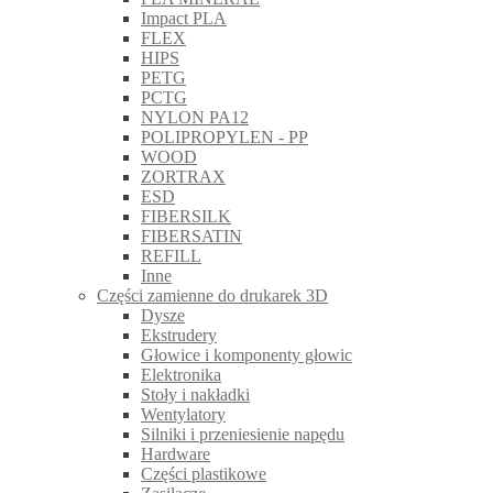
Impact PLA
FLEX
HIPS
PETG
PCTG
NYLON PA12
POLIPROPYLEN - PP
WOOD
ZORTRAX
ESD
FIBERSILK
FIBERSATIN
REFILL
Inne
Części zamienne do drukarek 3D
Dysze
Ekstrudery
Głowice i komponenty głowic
Elektronika
Stoły i nakładki
Wentylatory
Silniki i przeniesienie napędu
Hardware
Części plastikowe