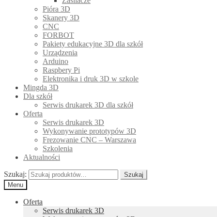
Zasilacze
Pióra 3D
Skanery 3D
CNC
FORBOT
Pakiety edukacyjne 3D dla szkół
Urządzenia
Arduino
Raspbery Pi
Elektronika i druk 3D w szkole
Mingda 3D
Dla szkół
Serwis drukarek 3D dla szkół
Oferta
Serwis drukarek 3D
Wykonywanie prototypów 3D
Frezowanie CNC – Warszawa
Szkolenia
Aktualności
Szukaj:
Szukaj
Menu
Oferta
Serwis drukarek 3D