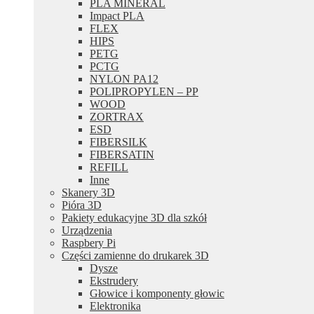
PLA MINERAL
Impact PLA
FLEX
HIPS
PETG
PCTG
NYLON PA12
POLIPROPYLEN – PP
WOOD
ZORTRAX
ESD
FIBERSILK
FIBERSATIN
REFILL
Inne
Skanery 3D
Pióra 3D
Pakiety edukacyjne 3D dla szkół
Urządzenia
Raspbery Pi
Części zamienne do drukarek 3D
Dysze
Ekstrudery
Głowice i komponenty głowic
Elektronika