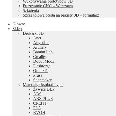
Wykonywanie prototypów 3D
Frezowanie CNC – Warszawa
Szkolenia
Szczegółowa oferta na pakiety 3D – formularz
Główna
Sklep
Drukarki 3D
Anet
Anycubic
Artillery
Bambu Lab
Creality
Dobot Mooz
Flashforge
Omni3D
Prusa
Snapmaker
Materiały eksploatacyjne
Żywice DLP
ABS
ABS PLUS
CPEHT
PLA
BVOH