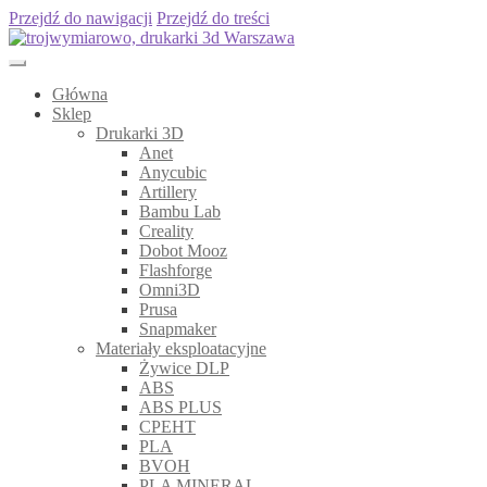
Przejdź do nawigacji
Przejdź do treści
Główna
Sklep
Drukarki 3D
Anet
Anycubic
Artillery
Bambu Lab
Creality
Dobot Mooz
Flashforge
Omni3D
Prusa
Snapmaker
Materiały eksploatacyjne
Żywice DLP
ABS
ABS PLUS
CPEHT
PLA
BVOH
PLA MINERAL