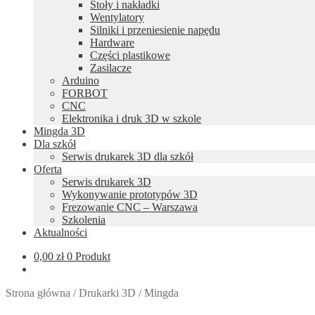
Stoły i nakładki
Wentylatory
Silniki i przeniesienie napędu
Hardware
Części plastikowe
Zasilacze
Arduino
FORBOT
CNC
Elektronika i druk 3D w szkole
Mingda 3D
Dla szkół
Serwis drukarek 3D dla szkół
Oferta
Serwis drukarek 3D
Wykonywanie prototypów 3D
Frezowanie CNC – Warszawa
Szkolenia
Aktualności
0,00
zł
0 Produkt
Strona główna
/
Drukarki 3D
/
Mingda