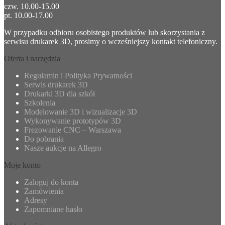
czw. 10.00-15.00
pt. 10.00-17.00
W przypadku odbioru osobistego produktów lub skorzystania z
serwisu drukarek 3D, prosimy o wcześniejszy kontakt telefoniczny.
Oferta i narzędzia
Regulamin i Polityka Prywatności
Serwis drukarek 3D
Drukarki 3D dla szkół
Szkolenia
Modelowanie 3D i wizualizacje 3D
Wykonywanie prototypów 3D
Frezowanie CNC – Warszawa
Do pobrania
Nasze aukcje na Allegro
Moje konto
Zaloguj do konta
Zamówienia
Adresy
Zapomniane hasło