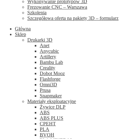
Wykonywanie prototypów 3D
Frezowanie CNC – Warszawa
Szkolenia
Szczegółowa oferta na pakiety 3D – formularz
Główna
Sklep
Drukarki 3D
Anet
Anycubic
Artillery
Bambu Lab
Creality
Dobot Mooz
Flashforge
Omni3D
Prusa
Snapmaker
Materiały eksploatacyjne
Żywice DLP
ABS
ABS PLUS
CPEHT
PLA
BVOH