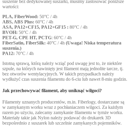
suszenie bez dedykowanej suszarki, musimy zastosować poniższe
wartości:
PLA, FiberWood:
50°C / 4h
ABS, ABS Plus:
60°C / 4h
ASA, PA12+CF15, PA12+GF15 :
80°C / 4h
BVOH:
50°C / 4h
PET-G, CPE HT, PCTG
: 60°C / 4h
FiberSatin, FiberSilk:
40°C / 4h
(Uwaga! Niska temperatura
suszenia.)
PA12:
70°C / 4h
Istotną sprawą, którą należy wziąć pod uwagę jest to, że niektóre
szpule, na których nawinięty jest filament mają jednolite tarcze, tj.
bez otworów wentylacyjnych. W takich przypadkach należy
wydłużyć czas suszenia filamentu do 6-ciu lub nawet 8-miu godzin.
Jak przechowywać filament, aby uniknąć wilgoci?
Filamenty uznanych producentów, m.in. Fiberlogy, dostarczane są
w zamykanym worku wraz z pochłaniaczem wilgoci. Za każdym
razem po użyciu, zalecamy zamykanie filamentu w tymże worku.
Materiały takie jak Nylon należy podawać do drukarek 3D
bezpośrednio z suszarek lub szczelnie zamykanych pojemników.