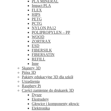
PLA MINERAL
Impact PLA
FLEX
HIPS
PETG
PCTG
NYLON PA12
POLIPROPYLEN – PP
WOOD
ZORTRAX
ESD
FIBERSILK
FIBERSATIN
REFILL
Inne
Skanery 3D
Pióra 3D
Pakiety edukacyjne 3D dla szkół
Urządzenia
Raspbery Pi
Części zamienne do drukarek 3D
Dysze
Ekstrudery
Głowice i komponenty głowic
Elektronika