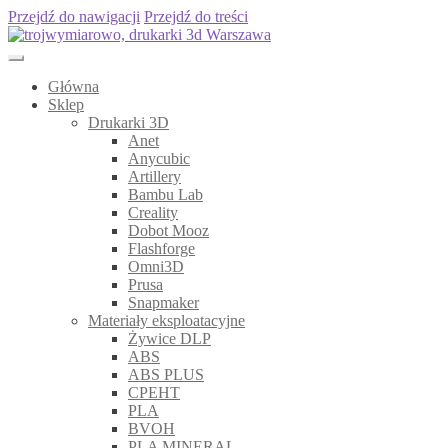
Przejdź do nawigacji
Przejdź do treści
Główna
Sklep
Drukarki 3D
Anet
Anycubic
Artillery
Bambu Lab
Creality
Dobot Mooz
Flashforge
Omni3D
Prusa
Snapmaker
Materiały eksploatacyjne
Żywice DLP
ABS
ABS PLUS
CPEHT
PLA
BVOH
PLA MINERAL