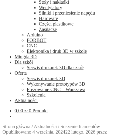
Stoły i nakładki
Wentylatory
Silniki i przeniesienie napędu
Hardware
Części plastikowe
Zasilacze
Arduino
FORBOT
CNC
Elektronika i druk 3D w szkole
Mingda 3D
Dla szkół
Serwis drukarek 3D dla szkół
Oferta
Serwis drukarek 3D
Wykonywanie prototypów 3D
Frezowanie CNC – Warszawa
Szkolenia
Aktualności
0,00
zł
0 Produkt
Strona główna
/
Aktualności
/
Suszenie filamentów
Opublikowano
4 września, 2024
22 lutego, 2026
przez