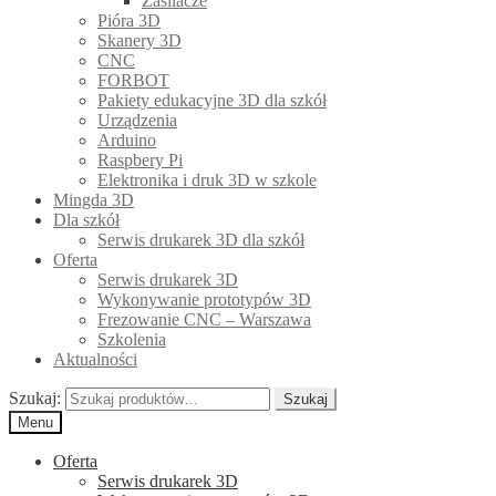
Zasilacze
Pióra 3D
Skanery 3D
CNC
FORBOT
Pakiety edukacyjne 3D dla szkół
Urządzenia
Arduino
Raspbery Pi
Elektronika i druk 3D w szkole
Mingda 3D
Dla szkół
Serwis drukarek 3D dla szkół
Oferta
Serwis drukarek 3D
Wykonywanie prototypów 3D
Frezowanie CNC – Warszawa
Szkolenia
Aktualności
Szukaj:
Szukaj
Menu
Oferta
Serwis drukarek 3D