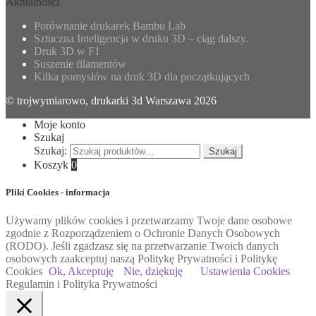
Aktualności
Porównanie drukarek Bambu Lab
Sztuczna Inteligencja w druku 3D – ciąg dalszy.
Druk 3D w F1
Suszenie filamentów
Kilka pomysłów na druk 3D dla początkujących
© trojwymiarowo, drukarki 3d Warszawa 2026
Moje konto
Szukaj
Szukaj:
Szukaj
Koszyk
0
Pliki Cookies - informacja
Używamy plików cookies i przetwarzamy Twoje dane osobowe
zgodnie z Rozporządzeniem o Ochronie Danych Osobowych
(RODO). Jeśli zgadzasz się na przetwarzanie Twoich danych
osobowych zaakceptuj naszą Politykę Prywatności i Politykę
Cookies
Ok, Akceptuję
Nie, dziękuję
Ustawienia Cookies
Regulamin i Polityka Prywatności