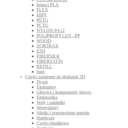
Impact PLA
FLEX
HIPS
PETG
PCTG
NYLON PA12
POLIPROPYLEN - PP
WOOD
ZORTRAX
ESD
FIBERSILK
FIBERSATIN
REFILL
Inne
Części zamienne do drukarek 3D
Dysze
Ekstrudery
Głowice i komponenty głowic
Elektronika
Stoły i nakładki
Wentylatory
Silniki i przeniesienie napędu
Hardware
Części plastikowe