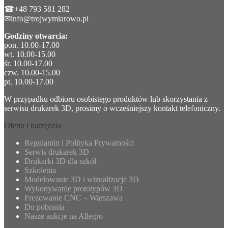
☎+48 793 581 282
✉info@trojwymiarowo.pl
Godziny otwarcia:
pon. 10.00-17.00
wt. 10.00-15.00
śr. 10.00-17.00
czw. 10.00-15.00
pt. 10.00-17.00
W przypadku odbioru osobistego produktów lub skorzystania z
serwisu drukarek 3D, prosimy o wcześniejszy kontakt telefoniczny.
Oferta i narzędzia
Regulamin i Polityka Prywatności
Serwis drukarek 3D
Drukarki 3D dla szkół
Szkolenia
Modelowanie 3D i wizualizacje 3D
Wykonywanie prototypów 3D
Frezowanie CNC – Warszawa
Do pobrania
Nasze aukcje na Allegro