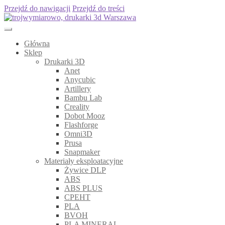
Przejdź do nawigacji
Przejdź do treści
Główna
Sklep
Drukarki 3D
Anet
Anycubic
Artillery
Bambu Lab
Creality
Dobot Mooz
Flashforge
Omni3D
Prusa
Snapmaker
Materiały eksploatacyjne
Żywice DLP
ABS
ABS PLUS
CPEHT
PLA
BVOH
PLA MINERAL