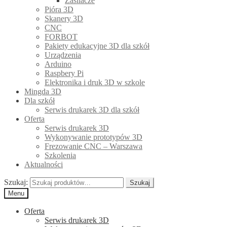
Zasilacze
Pióra 3D
Skanery 3D
CNC
FORBOT
Pakiety edukacyjne 3D dla szkół
Urządzenia
Arduino
Raspbery Pi
Elektronika i druk 3D w szkole
Mingda 3D
Dla szkół
Serwis drukarek 3D dla szkół
Oferta
Serwis drukarek 3D
Wykonywanie prototypów 3D
Frezowanie CNC – Warszawa
Szkolenia
Aktualności
Szukaj:
Szukaj
Menu
Oferta
Serwis drukarek 3D