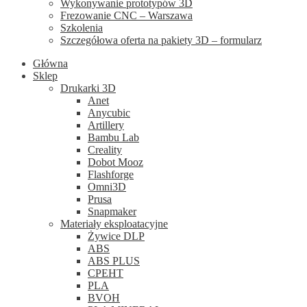
Wykonywanie prototypów 3D
Frezowanie CNC – Warszawa
Szkolenia
Szczegółowa oferta na pakiety 3D – formularz
Główna
Sklep
Drukarki 3D
Anet
Anycubic
Artillery
Bambu Lab
Creality
Dobot Mooz
Flashforge
Omni3D
Prusa
Snapmaker
Materiały eksploatacyjne
Żywice DLP
ABS
ABS PLUS
CPEHT
PLA
BVOH