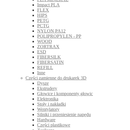
Impact PLA
FLEX
HIPS
PETG
PCTG
NYLON PA12
POLIPROPYLEN - PP
WOOD
ZORTRAX
ESD
FIBERSILK
FIBERSATIN
REFILL
Inne
Części zamienne do drukarek 3D
Dysze
Ekstrudery
Głowice i komponenty głowic
Elektronika
Stoły i nakładki
Wentylatory
Silniki i przeniesienie napędu
Hardware
Części plastikowe