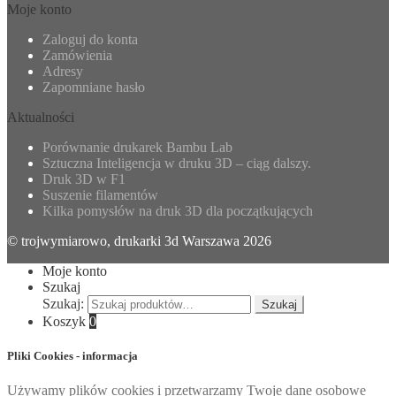
Moje konto
Zaloguj do konta
Zamówienia
Adresy
Zapomniane hasło
Aktualności
Porównanie drukarek Bambu Lab
Sztuczna Inteligencja w druku 3D – ciąg dalszy.
Druk 3D w F1
Suszenie filamentów
Kilka pomysłów na druk 3D dla początkujących
© trojwymiarowo, drukarki 3d Warszawa 2026
Moje konto
Szukaj
Szukaj:
Szukaj
Koszyk
0
Pliki Cookies - informacja
Używamy plików cookies i przetwarzamy Twoje dane osobowe