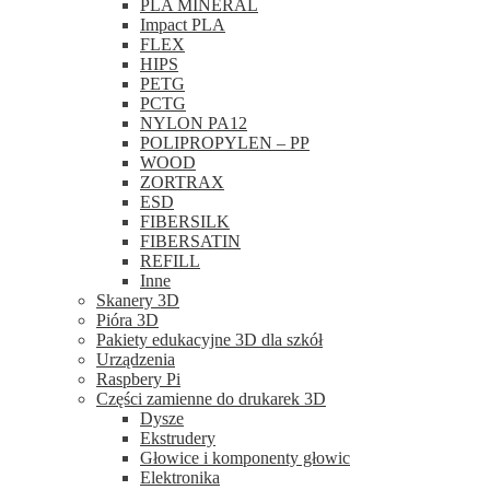
PLA MINERAL
Impact PLA
FLEX
HIPS
PETG
PCTG
NYLON PA12
POLIPROPYLEN – PP
WOOD
ZORTRAX
ESD
FIBERSILK
FIBERSATIN
REFILL
Inne
Skanery 3D
Pióra 3D
Pakiety edukacyjne 3D dla szkół
Urządzenia
Raspbery Pi
Części zamienne do drukarek 3D
Dysze
Ekstrudery
Głowice i komponenty głowic
Elektronika